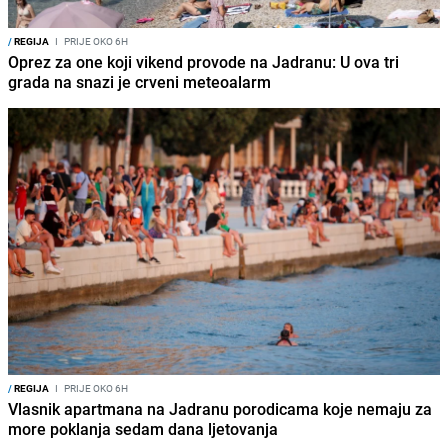
/
REGIJA
I
PRIJE OKO 6H
Oprez za one koji vikend provode na Jadranu: U ova tri
grada na snazi je crveni meteoalarm
/
REGIJA
I
PRIJE OKO 6H
Vlasnik apartmana na Jadranu porodicama koje nemaju za
more poklanja sedam dana ljetovanja