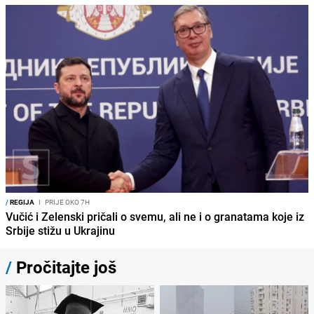
/
REGIJA
I
PRIJE OKO 7H
Vučić i Zelenski pričali o svemu, ali ne i o granatama koje iz
Srbije stižu u Ukrajinu
/
Pročitajte još