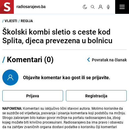
Otvor
/
VIJESTI
/
REGIJA
Školski kombi sletio s ceste kod
Splita, djeca prevezena u bolnicu
/
Komentari (0)
Povratak na članak
Objavite komentar kao gost ili se prijavite.
Prijava
Registracija
NAPOMENA:
Komentari su isključivo lični stavovi autora. Molimo korisnike da
se suzdrže od vrijeđanja, psovanja i pisanja komentara koji podstiču na mržnju.
Strogo zabranjen bilo kakav govor mržnje na portalu radiosarajevo.ba, zbog
kojeg možete biti krivično procesuirani. Radiosarajevo.ba ima pravo i obavezu
da na zahtjev zvaničnih organa dostavi podatke o korisniku čiji komentari