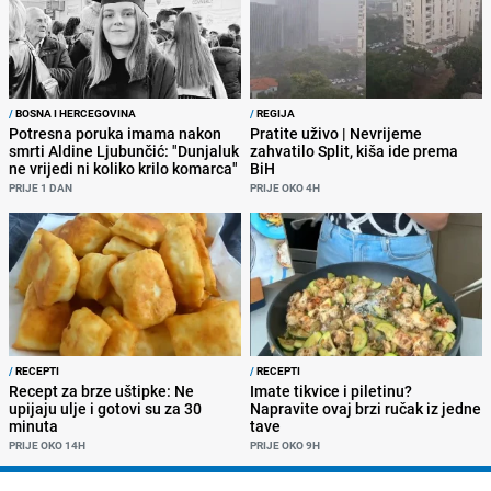
/
BOSNA I HERCEGOVINA
/
REGIJA
Potresna poruka imama nakon
Pratite uživo | Nevrijeme
smrti Aldine Ljubunčić: "Dunjaluk
zahvatilo Split, kiša ide prema
ne vrijedi ni koliko krilo komarca"
BiH
PRIJE 1 DAN
PRIJE OKO 4H
/
RECEPTI
/
RECEPTI
Recept za brze uštipke: Ne
Imate tikvice i piletinu?
upijaju ulje i gotovi su za 30
Napravite ovaj brzi ručak iz jedne
minuta
tave
PRIJE OKO 14H
PRIJE OKO 9H