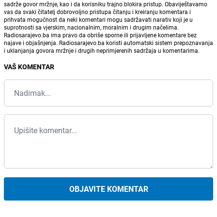
sadrže govor mržnje, kao i da korisniku trajno blokira pristup. Obaviještavamo
vas da svaki čitatelj dobrovoljno pristupa čitanju i kreiranju komentara i
prihvata mogućnost da neki komentari mogu sadržavati narativ koji je u
suprotnosti sa vjerskim, nacionalnim, moralnim i drugim načelima.
Radiosarajevo.ba ima pravo da obriše sporne ili prijavljene komentare bez
najave i objašnjenja. Radiosarajevo.ba koristi automatski sistem prepoznavanja
i uklanjanja govora mržnje i drugih neprimjerenih sadržaja u komentarima.
VAŠ KOMENTAR
OBJAVITE KOMENTAR