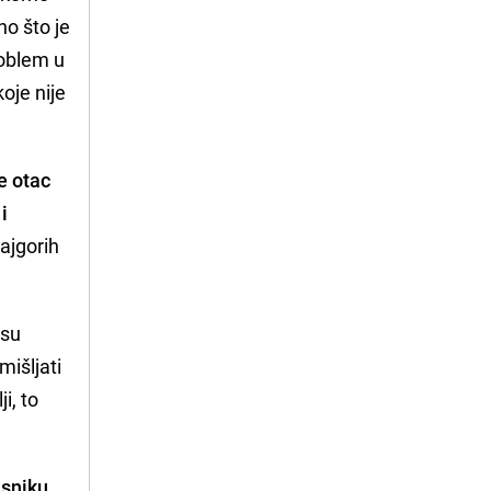
no što je
roblem u
koje nije
e otac
i
najgorih
 su
mišljati
i, to
asniku