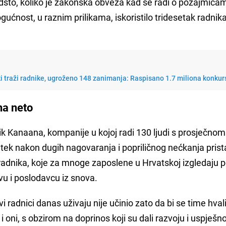
odsto, koliko je zakonska obveza kad se radi o pozajmica
gućnost, u raznim prilikama, iskoristilo tridesetak radnik
 traži radnike, ugroženo 148 zanimanja: Raspisano 1.7 miliona konkur
na neto
nik Kanaana, kompanije u kojoj radi 130 ljudi s prosječno
ek nakon dugih nagovaranja i popriličnog nećkanja prist
 radnika, koje za mnoge zaposlene u Hrvatskoj izgledaju 
vu i poslodavcu iz snova.
 radnici danas uživaju nije učinio zato da bi se time hval
 oni, s obzirom na doprinos koji su dali razvoju i uspješ