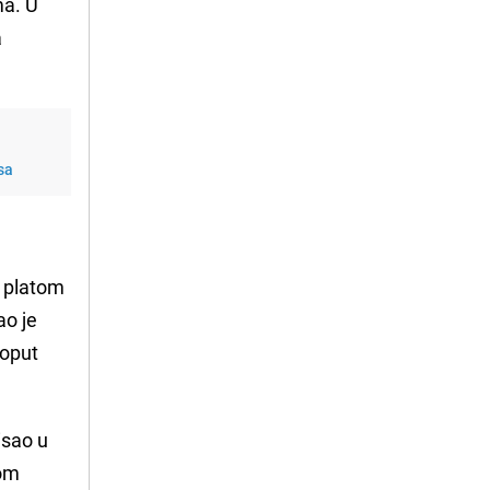
ma. U
a
sa
m platom
ao je
poput
isao u
nom