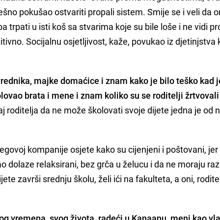
no pokušao ostvariti propali sistem. Smije se i veli da o
trpati u isti koš sa stvarima koje su bile loše i ne vidi p
tivno. Socijalnu osjetljivost, kaže, povukao iz djetinjstva 
vrednika, majke domaćice i znam kako je bilo teško kad j
lovao brata i mene i znam koliko su se roditelji žrtvovali 
j roditelja da ne može školovati svoje dijete jedna je od 
jegovoj kompanije osjete kako su cijenjeni i poštovani, jer
ao dolaze relaksirani, bez grča u želucu i da ne moraju raz
ete završi srednju školu, želi ići na fakulteta, a oni, roditelj
svog vremena, svog života, radeći u Kanaanu, meni kao vl