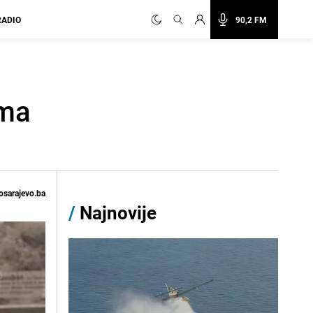
RADIO
90,2 FM
ima
osarajevo.ba
/
Najnovije