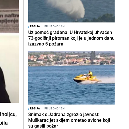
/
REGIJA
I
PRIJE OKO 11H
Uz pomoć građana: U Hrvatskoj uhvaćen
73-godišnji piroman koji je u jednom danu
izazvao 5 požara
/
REGIJA
I
PRIJE OKO 12H
iholjcu,
Snimak s Jadrana zgrozio javnost:
Muškarac jet skijem ometao avione koji
bila
su gasili požar