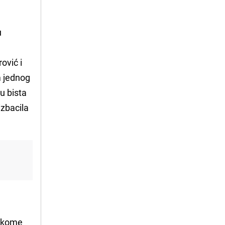
u
ović i
im jednog
u bista
izbacila
vakome