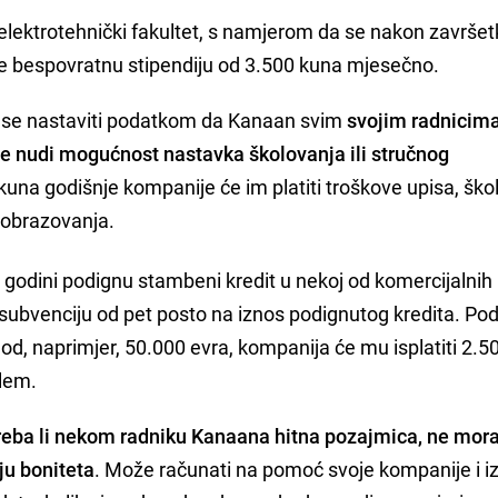
ili elektrotehnički fakultet, s namjerom da se nakon završe
e bespovratnu stipendiju od 3.500 kuna mjesečno.
 bi se nastaviti podatkom da Kanaan svim
svojim radnicim
 nudi mogućnost nastavka školovanja ili stručnog
una godišnje kompanije će im platiti troškove upisa, škol
 obrazovanja.
j godini podignu stambeni kredit u nekoj od komercijalni
ubvenciju od pet posto na iznos podignutog kredita. Podi
od, naprimjer, 50.000 evra, kompanija će mu isplatiti 2.5
blem.
reba li nekom radniku Kanaana hitna pozajmica, ne mora 
ju boniteta
. Može računati na pomoć svoje kompanije i i