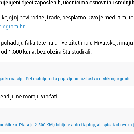
mijenjeni djeci zaposlenih, učenicima osnovnih i srednjih
kojoj njihovi roditelji rade, besplatno. Ovo je međutim, te
elegram.hr.
a pohađaju fakultete na univerzitetima u Hrvatskoj,
imaju
 od 1.500 kuna
, bez obzira šta studirali.
njačko nasilje: Pet maloljetnika prijavljeno tužilaštvu u Mrkonjić gradu
pendiju ne moraju vraćati.
omšiluku: Plata je 2.500 KM, dobijete auto i laptop, ali spisak obaveza 