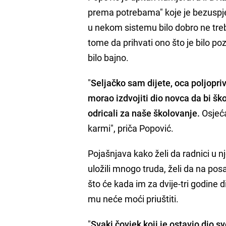
prema potrebama" koje je bezuspješ
u nekom sistemu bilo dobro ne treba 
tome da prihvati ono što je bilo pozi
bilo bajno.
"
Seljačko sam dijete, oca poljopri
morao izdvojiti dio novca da bi ško
odricali za naše školovanje.
Osjeća
karmi", priča Popović.
Pojašnjava kako želi da radnici u n
uložili mnogo truda, želi da na pos
što će kada im za dvije-tri godine dij
mu neće moći priuštiti.
"
Svaki čovjek koji je ostavio dio 