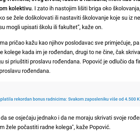
lom kolektivu
. I zato ih nastojim lišiti briga oko školovanj
ko se žele doškolovati ili nastaviti školovanje koje su iz n
su mogli upisati školu ili fakultet”, kaže on.
ama pričao kažu kao njihov poslodavac sve primjećuje, pa
 kolege kada im je rođendan, drugi to ne čine, čak skrivaju
gu si priuštiti proslavu rođendana. Popović je odlučio da f
 proslavu rođendana.
splatila rekordan bonus radnicima: Svakom zaposleniku više od 4.500 
 da se osjećaju jednako i da ne moraju skrivati svoje ro
om žele počastiti radne kolega", kaže Popović.