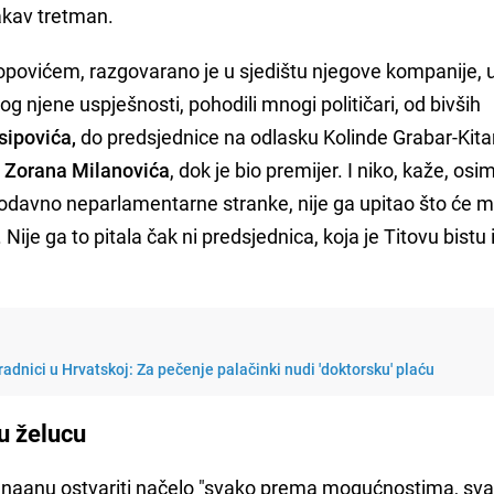
akav tretman.
ovićem, razgovarano je u sjedištu njegove kompanije, 
og njene uspješnosti, pohodili mnogi političari, od bivših
sipovića,
do predsjednice na odlasku Kolinde Grabar-Kitar
,
Zorana Milanovića
, dok je bio premijer. I niko, kaže, os
ć odavno neparlamentarne stranke, nije ga upitao što će m
ije ga to pitala čak ni predsjednica, koja je Titovu bistu 
radnici u Hrvatskoj: Za pečenje palačinki nudi 'doktorsku' plaću
 u želucu
 Kanaanu ostvariti načelo "svako prema mogućnostima, s