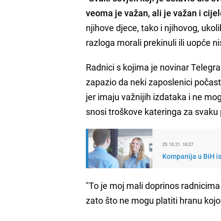
veoma je važan, ali je važan i cije
njihove djece, tako i njihovog, ukoli
razloga morali prekinuli ili uopće ni
Radnici s kojima je novinar Telegr
zapazio da neki zaposlenici počaste
jer imaju važnijih izdataka i ne mo
snosi troškove kateringa za svaku
25.10.21. 16:27
Kompanija u BiH i
"To je moj mali doprinos radnicima
zato što ne mogu platiti hranu koj