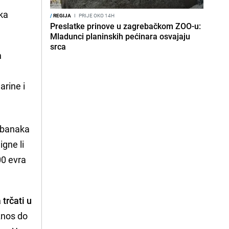
tka
/
REGIJA
I
PRIJE OKO 14H
Preslatke prinove u zagrebačkom ZOO-u:
Mladunci planinskih pećinara osvajaju
srca
a
arine i
h banaka
gne li
00 evra
trčati u
znos do