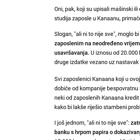
Oni, pak, koji su upisali mašinski 
studija zaposle u Kanaanu, primać
Slogan, "ali ni to nije sve", moglo
zaposlenim na neodređeno vrijeme
usavršavanja.
U iznosu od 20.000 k
druge izdatke vezano uz nastavak
Svi zaposlenici Kanaana koji u ovo
dobiće od kompanije bespovratnu s
neki od zaposlenih Kanaana kredit 
kako bi lakše riješio stambeni pro
I još jednom, "ali ni to nije sve":
zat
banku s hrpom papira o dokazivan