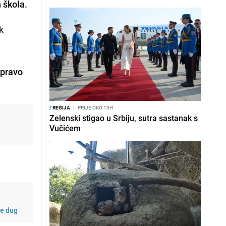
 škola.
k
 pravo
/
REGIJA
I
PRIJE OKO 13H
Zelenski stigao u Srbiju, sutra sastanak s
Vučićem
je dug