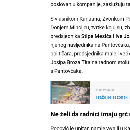
poslovanju kompanije, zaslužuju t
S vlasnikom Kanaana, Zvonkom Pop
Donjem Miholjcu, tvrtke koju su, zb
predsjednika
Stipe Mesića i Ive Jo
njenog nasljednika na Pantovčaku
političara, predsjednika male i ve
Josipa Broza Tita na radnom stolu. N
s Pantovčaka.
19.06.22. 07:30
Traže se sezonski 
Ne želi da radnici imaju grč
Popović je upitan namjerava li u