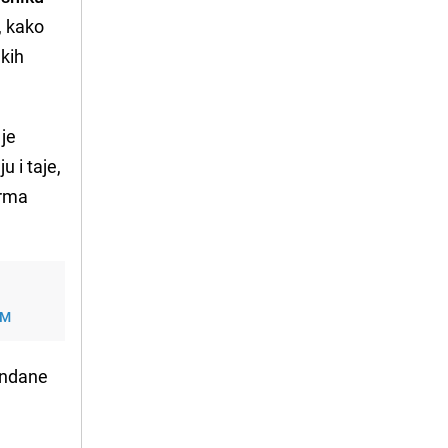
a, kako
ekih
 je
 i taje,
irma
KM
đendane