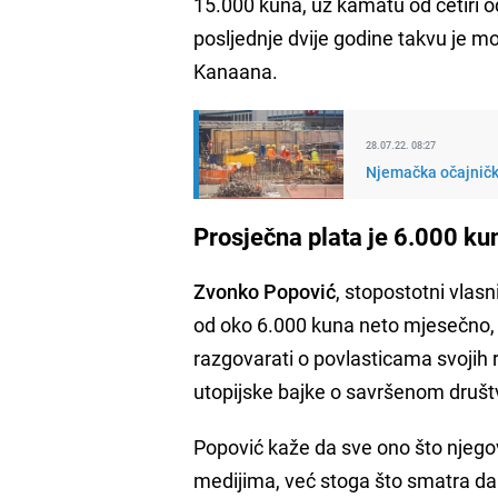
15.000 kuna, uz kamatu od četiri 
posljednje dvije godine takvu je mo
Kanaana.
28.07.22. 08:27
Njemačka očajnički
Prosječna plata je 6.000 ku
Zvonko Popović
, stopostotni vlas
od oko 6.000 kuna neto mjesečno, t
razgovarati o povlasticama svojih
utopijske bajke o savršenom društ
Popović kaže da sve ono što njegovi
medijima, već stoga što smatra da i