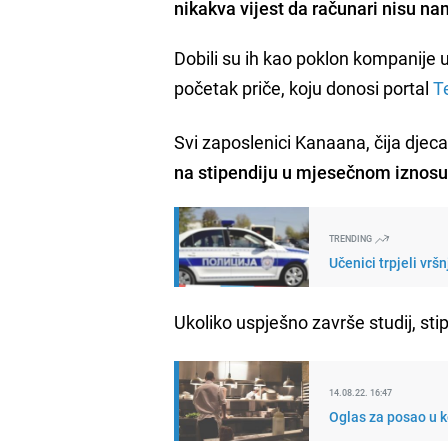
nikakva vijest da računari nisu na
Dobili su ih kao poklon kompanije u 
početak priče, koju donosi portal
T
Svi zaposlenici Kanaana, čija djec
na stipendiju u mjesečnom iznosu
TRENDING
Učenici trpjeli vrš
Ukoliko uspješno završe studij, sti
14.08.22. 16:47
Oglas za posao u k