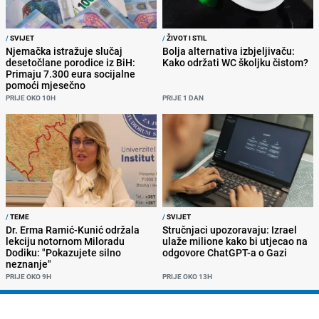
/
SVIJET
/
ŽIVOT I STIL
Njemačka istražuje slučaj
Bolja alternativa izbjeljivaču:
desetočlane porodice iz BiH:
Kako održati WC školjku čistom?
Primaju 7.300 eura socijalne
pomoći mjesečno
PRIJE OKO 10H
PRIJE 1 DAN
/
TEME
/
SVIJET
Dr. Erma Ramić-Kunić održala
Stručnjaci upozoravaju: Izrael
lekciju notornom Miloradu
ulaže milione kako bi utjecao na
Dodiku: "Pokazujete silno
odgovore ChatGPT-a o Gazi
neznanje"
PRIJE OKO 9H
PRIJE OKO 13H