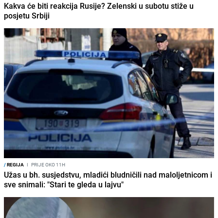
Kakva će biti reakcija Rusije? Zelenski u subotu stiže u
posjetu Srbiji
/
REGIJA
I
PRIJE OKO 11H
Užas u bh. susjedstvu, mladići bludničili nad maloljetnicom i
sve snimali: "Stari te gleda u lajvu"