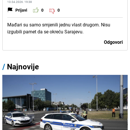
13.04.2026. 19:38
Prijavi
0
0
Mađari su samo smjenili jednu vlast drugom. Nisu
izgubili pamet da se okreću Sarajevu.
Odgovori
/
Najnovije