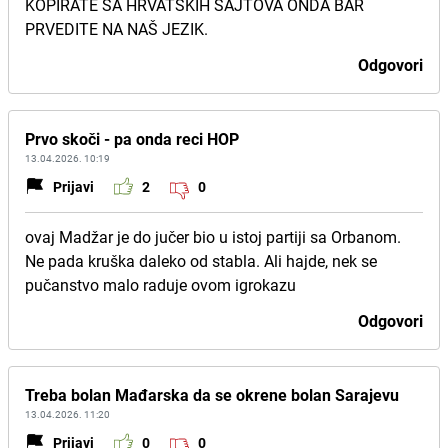
KOPIRATE SA HRVATSKIH SAJTOVA ONDA BAR
PRVEDITE NA NAŠ JEZIK.
Odgovori
Prvo skoči - pa onda reci HOP
13.04.2026. 10:19
Prijavi
2
0
ovaj Madžar je do jučer bio u istoj partiji sa Orbanom.
Ne pada kruška daleko od stabla. Ali hajde, nek se
pučanstvo malo raduje ovom igrokazu
Odgovori
Treba bolan Mađarska da se okrene bolan Sarajevu
13.04.2026. 11:20
Prijavi
0
0