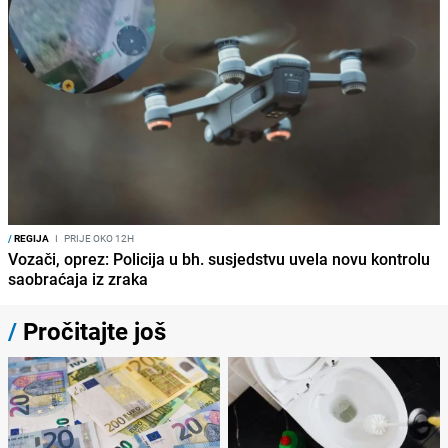
/
REGIJA
I
PRIJE OKO 12H
Vozači, oprez: Policija u bh. susjedstvu uvela novu kontrolu
saobraćaja iz zraka
/
Pročitajte još