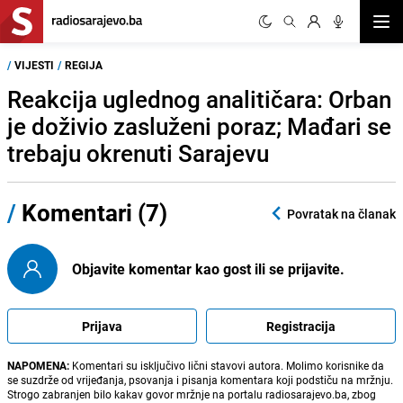
Otvor
/
VIJESTI
/
REGIJA
Reakcija uglednog analitičara: Orban
je doživio zasluženi poraz; Mađari se
trebaju okrenuti Sarajevu
/
Komentari (7)
Povratak na članak
Objavite komentar kao gost ili se prijavite.
Prijava
Registracija
NAPOMENA:
Komentari su isključivo lični stavovi autora. Molimo korisnike da
se suzdrže od vrijeđanja, psovanja i pisanja komentara koji podstiču na mržnju.
Strogo zabranjen bilo kakav govor mržnje na portalu radiosarajevo.ba, zbog