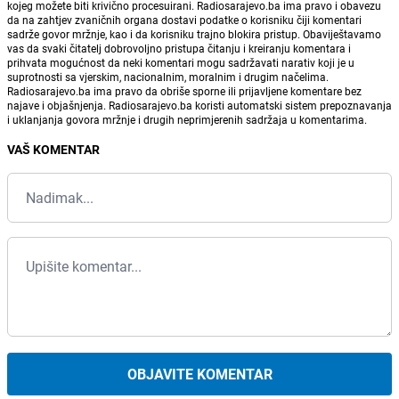
kojeg možete biti krivično procesuirani. Radiosarajevo.ba ima pravo i obavezu
da na zahtjev zvaničnih organa dostavi podatke o korisniku čiji komentari
sadrže govor mržnje, kao i da korisniku trajno blokira pristup. Obaviještavamo
vas da svaki čitatelj dobrovoljno pristupa čitanju i kreiranju komentara i
prihvata mogućnost da neki komentari mogu sadržavati narativ koji je u
suprotnosti sa vjerskim, nacionalnim, moralnim i drugim načelima.
Radiosarajevo.ba ima pravo da obriše sporne ili prijavljene komentare bez
najave i objašnjenja. Radiosarajevo.ba koristi automatski sistem prepoznavanja
i uklanjanja govora mržnje i drugih neprimjerenih sadržaja u komentarima.
VAŠ KOMENTAR
OBJAVITE KOMENTAR