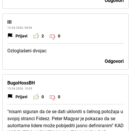
Odgovori
III
13.04.2026. 08:54
Prijavi
2
0
Ozloglašeni dvojac
Odgovori
BugoHossBH
13.04.2026. 10:03
Prijavi
0
0
"nisam siguran da će se dati ukloniti s čelnog položaja u
svojoj stranci Fidesz. Peter Magyar je pokazao da se
autoritarne lidere može pobijediti jasno definiranim" KAD