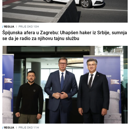
/
REGIJA
I
PRIJE OKO 10H
Špijunska afera u Zagrebu: Uhapšen haker iz Srbije, sumnja
se da je radio za njihovu tajnu službu
/
REGIJA
I
PRIJE OKO 11H