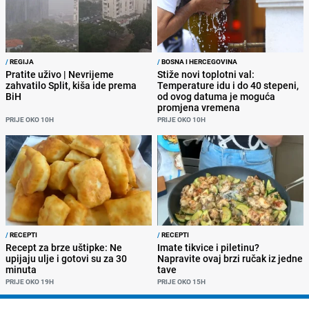
/
REGIJA
/
BOSNA I HERCEGOVINA
Pratite uživo | Nevrijeme
Stiže novi toplotni val:
zahvatilo Split, kiša ide prema
Temperature idu i do 40 stepeni,
BiH
od ovog datuma je moguća
promjena vremena
PRIJE OKO 10H
PRIJE OKO 10H
/
RECEPTI
/
RECEPTI
Recept za brze uštipke: Ne
Imate tikvice i piletinu?
upijaju ulje i gotovi su za 30
Napravite ovaj brzi ručak iz jedne
minuta
tave
PRIJE OKO 19H
PRIJE OKO 15H