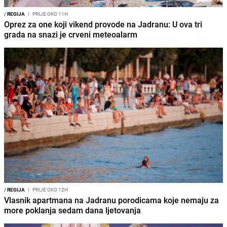
/
REGIJA
I
PRIJE OKO 11H
Oprez za one koji vikend provode na Jadranu: U ova tri
grada na snazi je crveni meteoalarm
/
REGIJA
I
PRIJE OKO 12H
Vlasnik apartmana na Jadranu porodicama koje nemaju za
more poklanja sedam dana ljetovanja