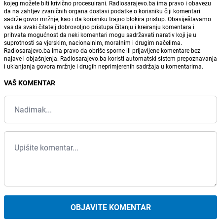
kojeg možete biti krivično procesuirani. Radiosarajevo.ba ima pravo i obavezu
da na zahtjev zvaničnih organa dostavi podatke o korisniku čiji komentari
sadrže govor mržnje, kao i da korisniku trajno blokira pristup. Obaviještavamo
vas da svaki čitatelj dobrovoljno pristupa čitanju i kreiranju komentara i
prihvata mogućnost da neki komentari mogu sadržavati narativ koji je u
suprotnosti sa vjerskim, nacionalnim, moralnim i drugim načelima.
Radiosarajevo.ba ima pravo da obriše sporne ili prijavljene komentare bez
najave i objašnjenja. Radiosarajevo.ba koristi automatski sistem prepoznavanja
i uklanjanja govora mržnje i drugih neprimjerenih sadržaja u komentarima.
VAŠ KOMENTAR
OBJAVITE KOMENTAR