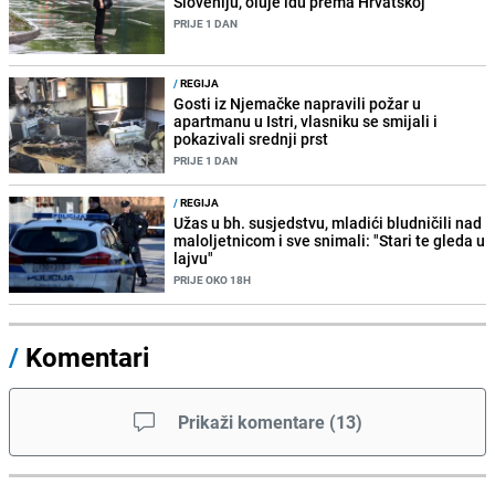
Sloveniju, oluje idu prema Hrvatskoj
PRIJE 1 DAN
/
REGIJA
Gosti iz Njemačke napravili požar u
apartmanu u Istri, vlasniku se smijali i
pokazivali srednji prst
PRIJE 1 DAN
/
REGIJA
Užas u bh. susjedstvu, mladići bludničili nad
maloljetnicom i sve snimali: "Stari te gleda u
lajvu"
PRIJE OKO 18H
/
Komentari
Prikaži komentare
(
13
)