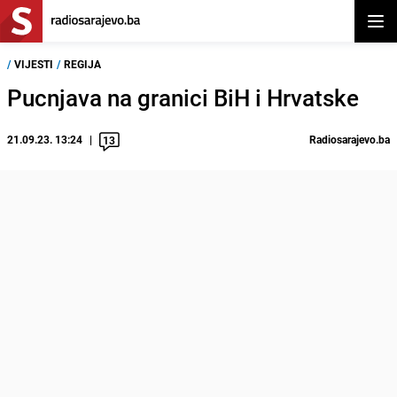
Otvor
/
VIJESTI
/
REGIJA
Pucnjava na granici BiH i Hrvatske
21.09.23. 13:24
Radiosarajevo.ba
13