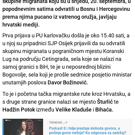
skupine migranata koju su u srijedu, 20. septembra, u
popodnevnim satima odvratili u Bosnu i Hercegovinu
prema njima pucano iz vatrenog oružja, javljaju
hrvatski mediji.
Prva prijava u PU karlovačku došla je oko 15.40 sati, a
u njoj su pripadnici SJP Osijek prijavili da su odvratili
skupinu migranata u pograničnom mjestu Koranski
Lug na području Cetingrada, sela koje se nalazi na
samoj granici s BiH, te je u neposrednoj blizini
Bogovolje, sela koji je prošle sedmice posjetio ministar
unutarnjih poslova
Davor Božinović.
To je i početna tačka migrantske rute kroz Hrvatsku, a
s druge strane granice nalazi se mjesto
Šturlić
te
Hadžin Potok
između
Velike Kladuše
i
Bihaća.
TRENDING
Podcast S | Gdje prestaje sloboda govora, a
počinje govor mržnje? Ko odgovara za sadržaj?