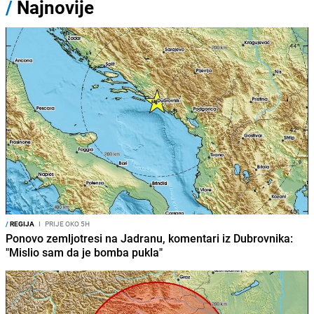
/
Najnovije
/
REGIJA
I
PRIJE OKO 5H
Ponovo zemljotresi na Jadranu, komentari iz Dubrovnika:
"Mislio sam da je bomba pukla"