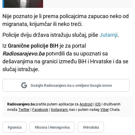
Nije poznato je li prema policajcima zapucao neko od
migranata, krijumčar ili neko treći.
Policije dviju država istražuju slučaj, piše
Jutarnji
.
Iz
Granične policije BiH
je za portal
Radiosarajevo.ba
potvrdili da su upoznati sa
dešavanjima na granici između BiH i Hrvatske i da se
slučaj istražuje.
Dodajte Radiosarajevo.ba u omiljene Google izvore
Radiosarajevo.ba
pratite putem aplikacije za
Android
|
iOS
i društvenih
mreža
Twitter
|
Facebook
|
Instagram
, kao i putem našeg
Viber
Chata.
#granica
#Bosna i Hercegovina
#Hrvatska