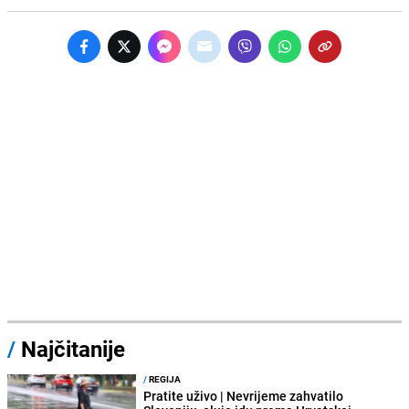
/
Najčitanije
/
REGIJA
Pratite uživo | Nevrijeme zahvatilo