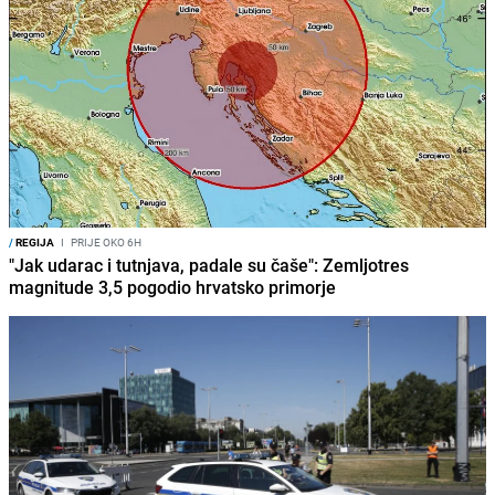
/
REGIJA
I
PRIJE OKO 6H
"Jak udarac i tutnjava, padale su čaše": Zemljotres
magnitude 3,5 pogodio hrvatsko primorje