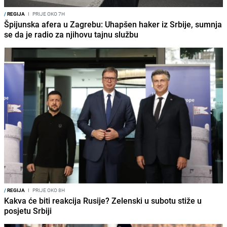
/
REGIJA
I
PRIJE OKO 7H
Špijunska afera u Zagrebu: Uhapšen haker iz Srbije, sumnja
se da je radio za njihovu tajnu službu
/
REGIJA
I
PRIJE OKO 8H
Kakva će biti reakcija Rusije? Zelenski u subotu stiže u
posjetu Srbiji