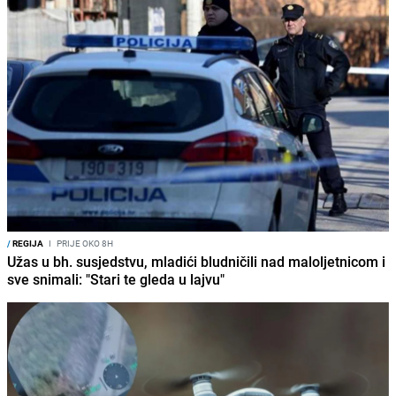
/
REGIJA
I
PRIJE OKO 8H
Užas u bh. susjedstvu, mladići bludničili nad maloljetnicom i
sve snimali: "Stari te gleda u lajvu"