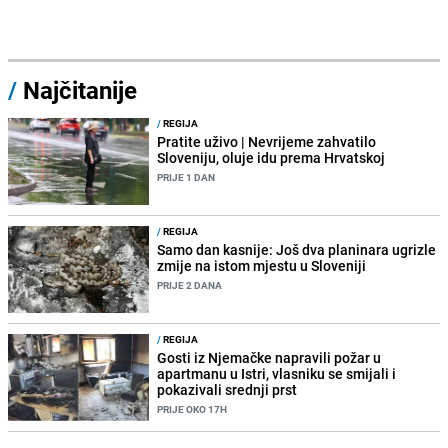
/
Najčitanije
/
REGIJA
Pratite uživo | Nevrijeme zahvatilo
Sloveniju, oluje idu prema Hrvatskoj
PRIJE 1 DAN
/
REGIJA
Samo dan kasnije: Još dva planinara ugrizle
zmije na istom mjestu u Sloveniji
PRIJE 2 DANA
/
REGIJA
Gosti iz Njemačke napravili požar u
apartmanu u Istri, vlasniku se smijali i
pokazivali srednji prst
PRIJE OKO 17H