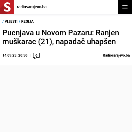
Otvor
/
VIJESTI
/
REGIJA
Pucnjava u Novom Pazaru: Ranjen
muškarac (21), napadač uhapšen
14.09.23. 20:50
Radiosarajevo.ba
0