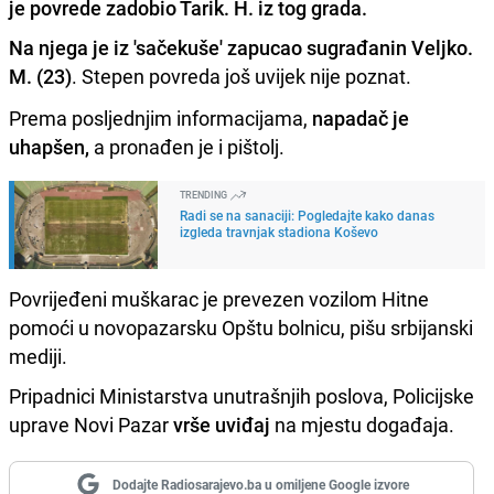
je povrede zadobio Tarik. H. iz tog grada.
Na njega je iz 'sačekuše' zapucao sugrađanin Veljko.
M. (23)
. Stepen povreda još uvijek nije poznat.
Prema posljednjim informacijama,
napadač je
uhapšen,
a pronađen je i pištolj.
TRENDING
Radi se na sanaciji: Pogledajte kako danas
izgleda travnjak stadiona Koševo
Povrijeđeni muškarac je prevezen vozilom Hitne
pomoći u novopazarsku Opštu bolnicu, pišu srbijanski
mediji.
Pripadnici Ministarstva unutrašnjih poslova, Policijske
uprave Novi Pazar
vrše uviđaj
na mjestu događaja.
Dodajte Radiosarajevo.ba u omiljene Google izvore