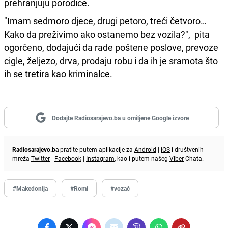
prehranjuju porodice.
"Imam sedmoro djece, drugi petoro, treći četvoro…
Kako da preživimo ako ostanemo bez vozila?", pita
ogorčeno, dodajući da rade poštene poslove, prevoze
cigle, željezo, drva, prodaju robu i da ih je sramota što
ih se tretira kao kriminalce.
Dodajte Radiosarajevo.ba u omiljene Google izvore
Radiosarajevo.ba
pratite putem aplikacije za
Android
|
iOS
i društvenih
mreža
Twitter
|
Facebook
|
Instagram
, kao i putem našeg
Viber
Chata.
#Makedonija
#Romi
#vozač