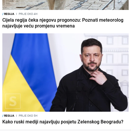
/
REGIJA
I
PRIJE OKO 4H
Cijela regija čeka njegovu progonozu: Poznati meteorolog
najavljuje veću promjenu vremena
/
REGIJA
I
PRIJE OKO 5H
Kako ruski mediji najavljuju posjetu Zelenskog Beogradu?