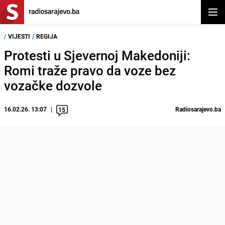
Otvor
/
VIJESTI
/
REGIJA
Protesti u Sjevernoj Makedoniji:
Romi traže pravo da voze bez
vozačke dozvole
16.02.26. 13:07
Radiosarajevo.ba
15