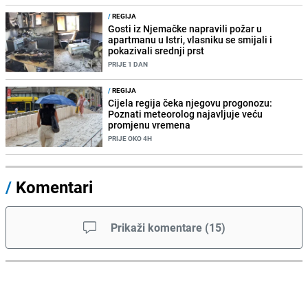
/
REGIJA
Gosti iz Njemačke napravili požar u
apartmanu u Istri, vlasniku se smijali i
pokazivali srednji prst
PRIJE 1 DAN
/
REGIJA
Cijela regija čeka njegovu progonozu:
Poznati meteorolog najavljuje veću
promjenu vremena
PRIJE OKO 4H
/
Komentari
Prikaži komentare
(
15
)