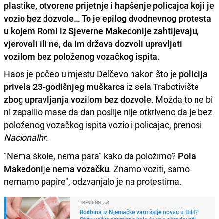
plastike, otvorene prijetnje i hapšenje policajca koji je
vozio bez dozvole… To je epilog dvodnevnog protesta
u kojem Romi iz Sjeverne Makedonije zahtijevaju,
vjerovali ili ne, da im država dozvoli upravljati
vozilom bez položenog vozačkog ispita.
Haos je počeo u mjestu Delčevo nakon što je
policija
privela 23-godišnjeg muškarca
iz sela Trabotivište
zbog upravljanja vozilom bez dozvole
. Možda to ne bi
ni zapalilo mase da dan poslije nije otkriveno da je bez
položenog vozačkog ispita vozio i policajac, prenosi
Nacionalhr
.
"Nema škole, nema para" kako da položimo?
Pola
Makedonije nema vozačku
. Znamo voziti, samo
nemamo papire", odzvanjalo je na protestima.
TRENDING
Rodbina iz Njemačke vam šalje novac u BiH?
Stižu velike promjene koje će vas obradovati