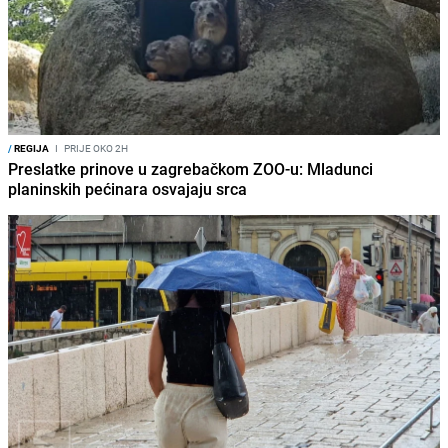
/
REGIJA
I
PRIJE OKO 2H
Preslatke prinove u zagrebačkom ZOO-u: Mladunci
planinskih pećinara osvajaju srca