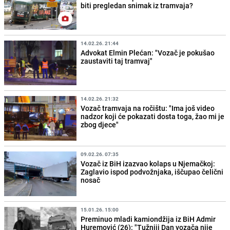
biti pregledan snimak iz tramvaja?
14.02.26. 21:44
Advokat Elmin Plećan: "Vozač je pokušao
zaustaviti taj tramvaj"
14.02.26. 21:32
Vozač tramvaja na ročištu: "Ima još video
nadzor koji će pokazati dosta toga, žao mi je
zbog djece"
09.02.26. 07:35
Vozač iz BiH izazvao kolaps u Njemačkoj:
Zaglavio ispod podvožnjaka, iščupao čelični
nosač
15.01.26. 15:00
Preminuo mladi kamiondžija iz BiH Admir
Huremović (26): "Tužniji Dan vozača nije