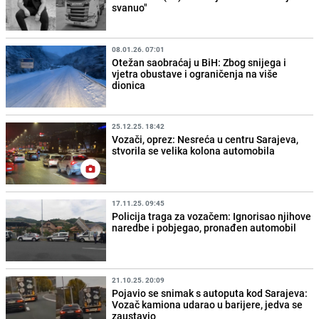
svanuo"
08.01.26. 07:01
Otežan saobraćaj u BiH: Zbog snijega i
vjetra obustave i ograničenja na više
dionica
25.12.25. 18:42
Vozači, oprez: Nesreća u centru Sarajeva,
stvorila se velika kolona automobila
17.11.25. 09:45
Policija traga za vozačem: Ignorisao njihove
naredbe i pobjegao, pronađen automobil
21.10.25. 20:09
Pojavio se snimak s autoputa kod Sarajeva:
Vozač kamiona udarao u barijere, jedva se
zaustavio