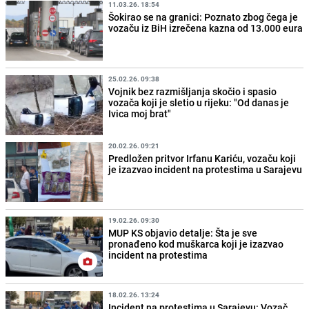
11.03.26. 18:54
Šokirao se na granici: Poznato zbog čega je
vozaču iz BiH izrečena kazna od 13.000 eura
25.02.26. 09:38
Vojnik bez razmišljanja skočio i spasio
vozača koji je sletio u rijeku: "Od danas je
Ivica moj brat"
20.02.26. 09:21
Predložen pritvor Irfanu Kariću, vozaču koji
je izazvao incident na protestima u Sarajevu
19.02.26. 09:30
MUP KS objavio detalje: Šta je sve
pronađeno kod muškarca koji je izazvao
incident na protestima
18.02.26. 13:24
Incident na protestima u Sarajevu: Vozač