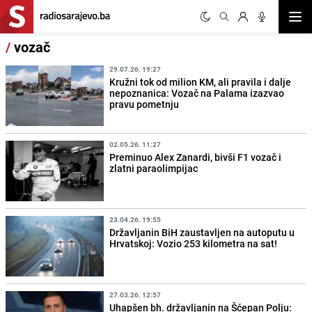
Otvor
/
vozač
29.07.26. 19:27
Kružni tok od milion KM, ali pravila i dalje
nepoznanica: Vozač na Palama izazvao
pravu pometnju
02.05.26. 11:27
Preminuo Alex Zanardi, bivši F1 vozač i
zlatni paraolimpijac
23.04.26. 19:55
Državljanin BiH zaustavljen na autoputu u
Hrvatskoj: Vozio 253 kilometra na sat!
27.03.26. 12:57
Uhapšen bh. državljanin na Šćepan Polju: