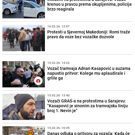
krenuo u pravcu prema okupljenima, policija
brzo reagirala
16.02.26. 13:07
Protesti u Sjevernoj Makedoniji: Romi traže
pravo da voze bez vozačke dozvole
15.02.26. 14:22
Vozač tramvaja Adnan Kasapović u suzama
napustio pritvor: Kolege mu aplaudirale i
grlile ga
15.02.26. 13:40
Vozači GRAS-a na protestima u Sarajevu:
"Kasapović je sinonim za tramvajsku liniju
broj 1. Nevin je"
15.02.26. 10:39
Danas odluka o pritvoru za vozača: Kada će