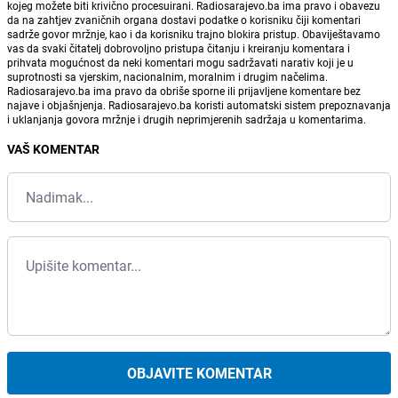
kojeg možete biti krivično procesuirani. Radiosarajevo.ba ima pravo i obavezu
da na zahtjev zvaničnih organa dostavi podatke o korisniku čiji komentari
sadrže govor mržnje, kao i da korisniku trajno blokira pristup. Obaviještavamo
vas da svaki čitatelj dobrovoljno pristupa čitanju i kreiranju komentara i
prihvata mogućnost da neki komentari mogu sadržavati narativ koji je u
suprotnosti sa vjerskim, nacionalnim, moralnim i drugim načelima.
Radiosarajevo.ba ima pravo da obriše sporne ili prijavljene komentare bez
najave i objašnjenja. Radiosarajevo.ba koristi automatski sistem prepoznavanja
i uklanjanja govora mržnje i drugih neprimjerenih sadržaja u komentarima.
VAŠ KOMENTAR
OBJAVITE KOMENTAR