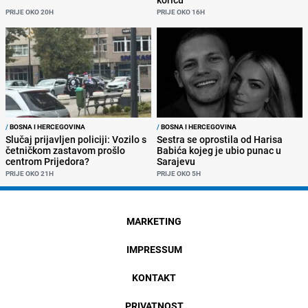
PRIJE OKO 20H
PRIJE OKO 16H
/
BOSNA I HERCEGOVINA
/
BOSNA I HERCEGOVINA
Slučaj prijavljen policiji: Vozilo s
Sestra se oprostila od Harisa
četničkom zastavom prošlo
Babića kojeg je ubio punac u
centrom Prijedora?
Sarajevu
PRIJE OKO 21H
PRIJE OKO 5H
MARKETING
IMPRESSUM
KONTAKT
PRIVATNOST