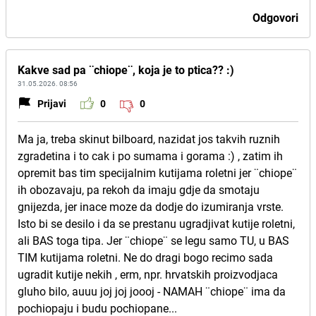
Odgovori
Kakve sad pa ¨chiope¨, koja je to ptica?? :)
31.05.2026. 08:56
Prijavi
0
0
Ma ja, treba skinut bilboard, nazidat jos takvih ruznih
zgradetina i to cak i po sumama i gorama :) , zatim ih
opremit bas tim specijalnim kutijama roletni jer ¨chiope¨
ih obozavaju, pa rekoh da imaju gdje da smotaju
gnijezda, jer inace moze da dodje do izumiranja vrste.
Isto bi se desilo i da se prestanu ugradjivat kutije roletni,
ali BAS toga tipa. Jer ¨chiope¨ se legu samo TU, u BAS
TIM kutijama roletni. Ne do dragi bogo recimo sada
ugradit kutije nekih , erm, npr. hrvatskih proizvodjaca
gluho bilo, auuu joj joj joooj - NAMAH ¨chiope¨ ima da
pochiopaju i budu pochiopane...