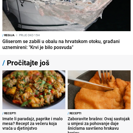
/
REGIJA
I
PRIJE OKO 15H
Gliserom se zabili u obalu na hrvatskom otoku, građani
uznemireni: "Krvi je bilo posvuda"
/
Pročitajte još
/
RECEPTI
/
RECEPTI
Imate li paradajz, paprike i malo
Zaboravite brašno: Ovaj sastojak
mesa? Recept za večeru koja
u smjesi za pohovanje daje
vraća u djetinjstvo
šniclama savršeno hrskavu
koricu