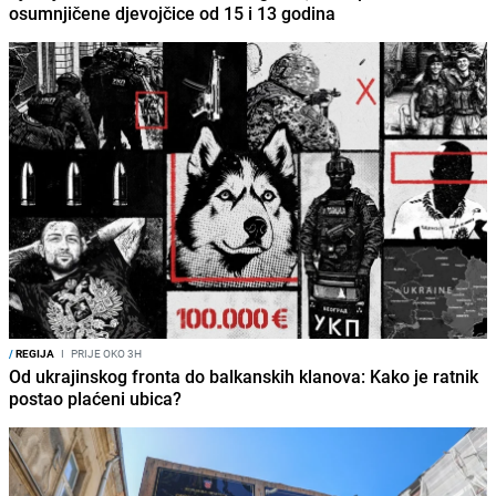
osumnjičene djevojčice od 15 i 13 godina
/
REGIJA
I
PRIJE OKO 3H
Od ukrajinskog fronta do balkanskih klanova: Kako je ratnik
postao plaćeni ubica?