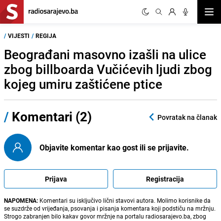
Otvor
/
VIJESTI
/
REGIJA
Beograđani masovno izašli na ulice
zbog billboarda Vučićevih ljudi zbog
kojeg umiru zaštićene ptice
/
Komentari (2)
Povratak na članak
Objavite komentar kao gost ili se prijavite.
Prijava
Registracija
NAPOMENA:
Komentari su isključivo lični stavovi autora. Molimo korisnike da
se suzdrže od vrijeđanja, psovanja i pisanja komentara koji podstiču na mržnju.
Strogo zabranjen bilo kakav govor mržnje na portalu radiosarajevo.ba, zbog