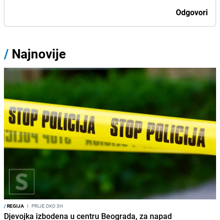
Odgovori
/
Najnovije
/
REGIJA
I
PRIJE OKO 3H
Djevojka izbodena u centru Beograda, za napad