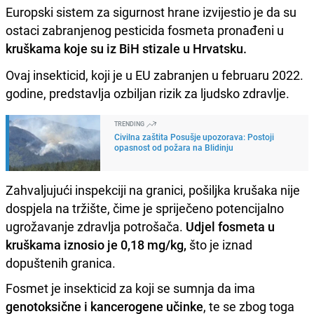
Europski sistem za sigurnost hrane izvijestio je da su
ostaci zabranjenog pesticida fosmeta pronađeni u
kruškama koje su iz BiH stizale u Hrvatsku.
Ovaj insekticid, koji je u EU zabranjen u februaru 2022.
godine, predstavlja ozbiljan rizik za ljudsko zdravlje.
TRENDING
Civilna zaštita Posušje upozorava: Postoji
opasnost od požara na Blidinju
Zahvaljujući inspekciji na granici, pošiljka krušaka nije
dospjela na tržište, čime je spriječeno potencijalno
ugrožavanje zdravlja potrošača.
Udjel fosmeta u
kruškama iznosio je 0,18 mg/kg,
što je iznad
dopuštenih granica.
Fosmet je insekticid za koji se sumnja da ima
genotoksične i kancerogene učinke
, te se zbog toga