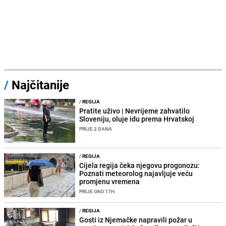
/
Najčitanije
/
REGIJA
Pratite uživo | Nevrijeme zahvatilo
Sloveniju, oluje idu prema Hrvatskoj
PRIJE 2 DANA
/
REGIJA
Cijela regija čeka njegovu progonozu:
Poznati meteorolog najavljuje veću
promjenu vremena
PRIJE OKO 17H
/
REGIJA
Gosti iz Njemačke napravili požar u