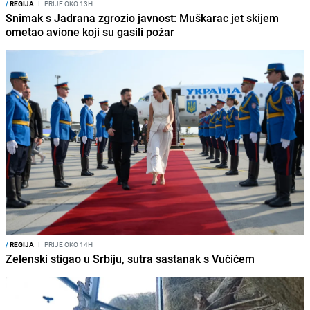
/
REGIJA
I
PRIJE OKO 13H
Snimak s Jadrana zgrozio javnost: Muškarac jet skijem
ometao avione koji su gasili požar
/
REGIJA
I
PRIJE OKO 14H
Zelenski stigao u Srbiju, sutra sastanak s Vučićem