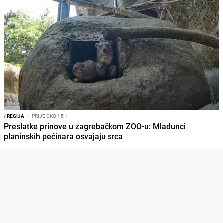
/
REGIJA
I
PRIJE OKO 15H
Preslatke prinove u zagrebačkom ZOO-u: Mladunci
planinskih pećinara osvajaju srca