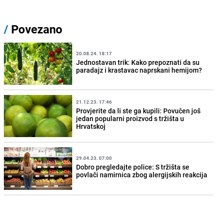
/
Povezano
20.08.24. 18:17
Jednostavan trik: Kako prepoznati da su
paradajz i krastavac naprskani hemijom?
21.12.23. 17:46
Provjerite da li ste ga kupili: Povučen još
jedan popularni proizvod s tržišta u
Hrvatskoj
29.04.23. 07:00
Dobro pregledajte police: S tržišta se
povlači namirnica zbog alergijskih reakcija