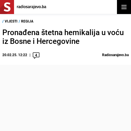
Otvor
/
VIJESTI
/
REGIJA
Pronađena štetna hemikalija u voću
iz Bosne i Hercegovine
20.02.25. 12:22
Radiosarajevo.ba
4