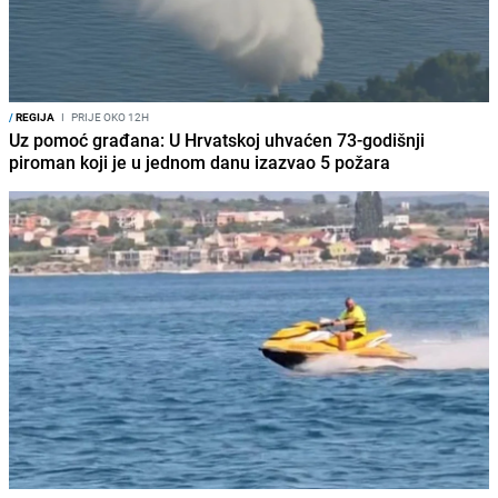
/
REGIJA
I
PRIJE OKO 12H
Uz pomoć građana: U Hrvatskoj uhvaćen 73-godišnji
piroman koji je u jednom danu izazvao 5 požara