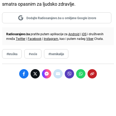
smatra opasnim za ljudsko zdravlje.
Dodajte Radiosarajevo.ba u omiljene Google izvore
Radiosarajevo.ba
pratite putem aplikacije za
Android
|
iOS
i društvenih
mreža
Twitter
|
Facebook
|
Instagram
, kao i putem našeg
Viber
Chata.
#kruška
#voće
#hemikalije