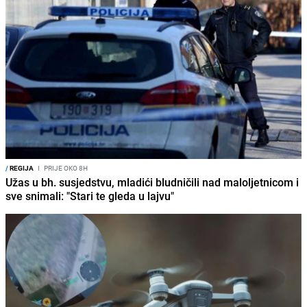
/
REGIJA
I
PRIJE OKO 8H
Užas u bh. susjedstvu, mladići bludničili nad maloljetnicom i
sve snimali: "Stari te gleda u lajvu"