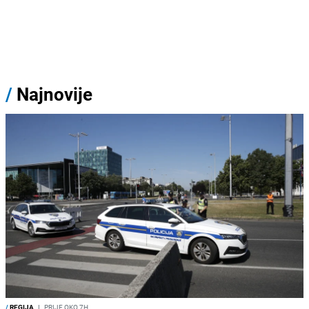
/
Najnovije
/
REGIJA
I
PRIJE OKO 7H