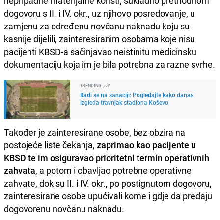
nepripadne materijalne koristi, sukladno prethodnom
dogovoru s II. i IV. okr., uz njihovo posredovanje, u
zamjenu za određenu novčanu naknadu koju su
kasnije dijelili, zainteresiranim osobama koje nisu
pacijenti KBSD-a sačinjavao neistinitu medicinsku
dokumentaciju koja im je bila potrebna za razne svrhe.
TRENDING
Radi se na sanaciji: Pogledajte kako danas
izgleda travnjak stadiona Koševo
Također je zainteresirane osobe, bez obzira na
postojeće liste čekanja,
zaprimao kao pacijente u
KBSD te im osiguravao prioritetni termin operativnih
zahvata
, a potom i obavljao potrebne operativne
zahvate, dok su II. i IV. okr., po postignutom dogovoru,
zainteresirane osobe upućivali kome i gdje da predaju
dogovorenu novčanu naknadu.