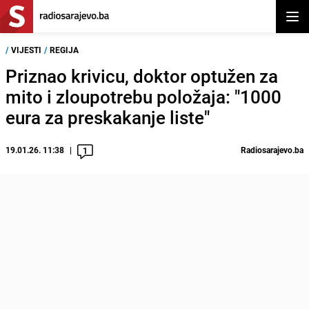
Otvor
/
VIJESTI
/
REGIJA
Priznao krivicu, doktor optužen za
mito i zloupotrebu položaja: "1000
eura za preskakanje liste"
19.01.26. 11:38
Radiosarajevo.ba
1