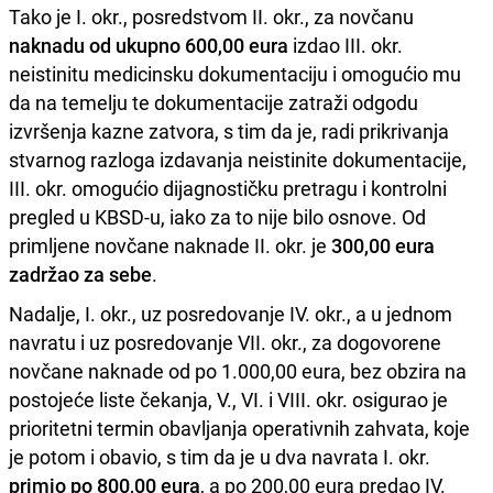
Tako je I. okr., posredstvom II. okr., za novčanu
naknadu od ukupno 600,00 eura
izdao III. okr.
neistinitu medicinsku dokumentaciju i omogućio mu
da na temelju te dokumentacije zatraži odgodu
izvršenja kazne zatvora, s tim da je, radi prikrivanja
stvarnog razloga izdavanja neistinite dokumentacije,
III. okr. omogućio dijagnostičku pretragu i kontrolni
pregled u KBSD-u, iako za to nije bilo osnove. Od
primljene novčane naknade II. okr. je
300,00 eura
zadržao za sebe
.
Nadalje, I. okr., uz posredovanje IV. okr., a u jednom
navratu i uz posredovanje VII. okr., za dogovorene
novčane naknade od po 1.000,00 eura, bez obzira na
postojeće liste čekanja, V., VI. i VIII. okr. osigurao je
prioritetni termin obavljanja operativnih zahvata, koje
je potom i obavio, s tim da je u dva navrata I. okr.
primio po 800,00 eura
, a po 200,00 eura predao IV.