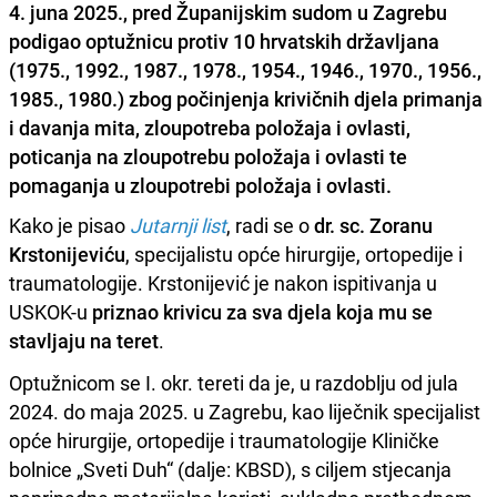
4. juna 2025., pred Županijskim sudom u Zagrebu
podigao optužnicu protiv 10 hrvatskih državljana
(1975., 1992., 1987., 1978., 1954., 1946., 1970., 1956.,
1985., 1980.) zbog počinjenja krivičnih djela primanja
i davanja mita, zloupotreba položaja i ovlasti,
poticanja na zloupotrebu položaja i ovlasti te
pomaganja u zloupotrebi položaja i ovlasti.
Kako je pisao
Jutarnji list
, radi se o
dr. sc. Zoranu
Krstonijeviću
, specijalistu opće hirurgije, ortopedije i
traumatologije. Krstonijević je nakon ispitivanja u
USKOK-u
priznao krivicu za sva djela koja mu se
stavljaju na teret
.
Optužnicom se I. okr. tereti da je, u razdoblju od jula
2024. do maja 2025. u Zagrebu, kao liječnik specijalist
opće hirurgije, ortopedije i traumatologije Kliničke
bolnice „Sveti Duh“ (dalje: KBSD), s ciljem stjecanja