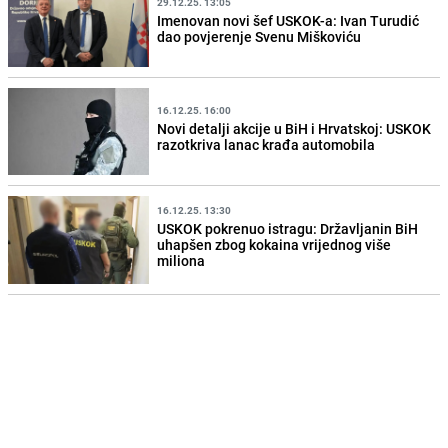
29.12.25. 13:05
Imenovan novi šef USKOK-a: Ivan Turudić
dao povjerenje Svenu Miškoviću
16.12.25. 16:00
Novi detalji akcije u BiH i Hrvatskoj: USKOK
razotkriva lanac krađa automobila
16.12.25. 13:30
USKOK pokrenuo istragu: Državljanin BiH
uhapšen zbog kokaina vrijednog više
miliona