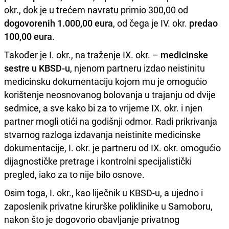
okr., dok je u trećem navratu primio 300,00 od
dogovorenih 1.000,00 eura
, od čega je IV. okr.
predao
100,00 eura
.
Također je I. okr., na traženje IX. okr. –
medicinske
sestre u KBSD-u
, njenom partneru izdao neistinitu
medicinsku dokumentaciju kojom mu je omogućio
korištenje neosnovanog bolovanja u trajanju od dvije
sedmice, a sve kako bi za to vrijeme IX. okr. i njen
partner mogli otići na godišnji odmor. Radi prikrivanja
stvarnog razloga izdavanja neistinite medicinske
dokumentacije, I. okr. je partneru od IX. okr. omogućio
dijagnostičke pretrage i kontrolni specijalistički
pregled, iako za to nije bilo osnove.
Osim toga, I. okr., kao liječnik u KBSD-u, a ujedno i
zaposlenik privatne kirurške poliklinike u Samoboru,
nakon što je dogovorio obavljanje privatnog