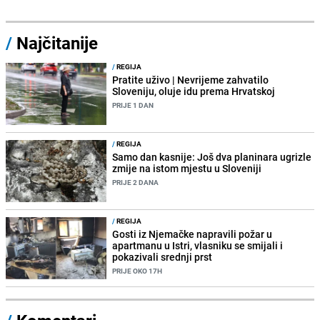
/
Najčitanije
/
REGIJA
Pratite uživo | Nevrijeme zahvatilo
Sloveniju, oluje idu prema Hrvatskoj
PRIJE 1 DAN
/
REGIJA
Samo dan kasnije: Još dva planinara ugrizle
zmije na istom mjestu u Sloveniji
PRIJE 2 DANA
/
REGIJA
Gosti iz Njemačke napravili požar u
apartmanu u Istri, vlasniku se smijali i
pokazivali srednji prst
PRIJE OKO 17H