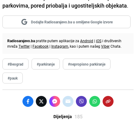
parkovima, pored priobalja i ugostiteljskih objekata
.
Dodajte Radiosarajevo.ba u omiljene Google izvore
Radiosarajevo.ba
pratite putem aplikacije za
Android
|
iOS
i društvenih
mreža
Twitter
|
Facebook
|
Instagram
, kao i putem našeg
Viber
Chata.
#Beograd
#parkiranje
#nepropisno parkiranje
#pauk
185
Dijeljenja