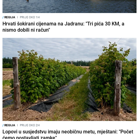
/
REGIJA
I
PRIJE OKO 1H
Hrvati šokirani cijenama na Jadranu: "Tri pića 30 KM, a
nismo dobili ni račun"
/
REGIJA
I
PRIJE OKO 2H
Lopovi u susjedstvu imaju neobičnu metu, mještani: "Počet
ćemo postavljati zamke"