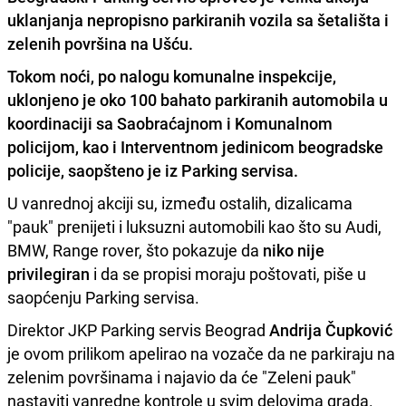
uklanjanja nepropisno parkiranih vozila sa šetališta i
zelenih površina na Ušću.
Tokom noći, po nalogu komunalne inspekcije,
uklonjeno je oko 100 bahato parkiranih automobila
u
koordinaciji sa Saobraćajnom i Komunalnom
policijom, kao i Interventnom jedinicom beogradske
policije, saopšteno je iz Parking servisa.
U vanrednoj akciji su, između ostalih, dizalicama
"pauk" prenijeti i luksuzni automobili kao što su Audi,
BMW, Range rover, što pokazuje da
niko nije
privilegiran
i da se propisi moraju poštovati, piše u
saopćenju Parking servisa.
Direktor JKP Parking servis Beograd
Andrija Čupković
je ovom prilikom apelirao na vozače da ne parkiraju na
zelenim površinama i najavio da će "Zeleni pauk"
nastaviti vanredne kontrole u svim delovima grada.