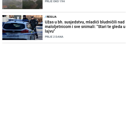
PRIJE OKO 19H
/
REGIJA
Užas u bh. susjedstvu, mladići bludničili nad
maloljetnicom i sve snimali: "Stari te gleda u
lajvu"
PRIJE 2 DANA