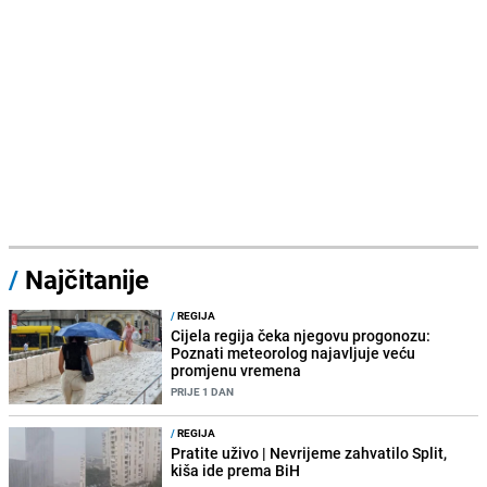
/
Najčitanije
/
REGIJA
Cijela regija čeka njegovu progonozu:
Poznati meteorolog najavljuje veću
promjenu vremena
PRIJE 1 DAN
/
REGIJA
Pratite uživo | Nevrijeme zahvatilo Split,
kiša ide prema BiH