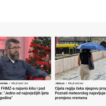
GOVINA
I
PRIJE OKO 13H
/
REGIJA
I
PRIJE OKO 8H
 FHMZ-a najavio kišu i pad
Cijela regija čeka njegovu pr
: "Jedno od najsvježijih ljeta
Poznati meteorolog najavljuje
 godina"
promjenu vremena