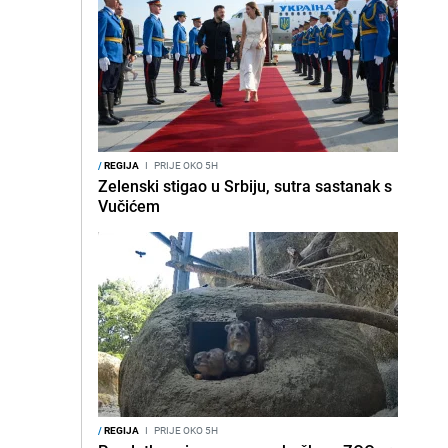
/
REGIJA
I
PRIJE OKO 5H
Zelenski stigao u Srbiju, sutra sastanak s
Vučićem
/
REGIJA
I
PRIJE OKO 5H