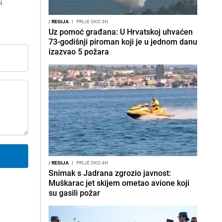
i
/
REGIJA
I
PRIJE OKO 3H
Uz pomoć građana: U Hrvatskoj uhvaćen
73-godišnji piroman koji je u jednom danu
izazvao 5 požara
/
REGIJA
I
PRIJE OKO 4H
Snimak s Jadrana zgrozio javnost:
Muškarac jet skijem ometao avione koji
su gasili požar