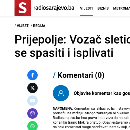
VIJESTI
BIZNIS
METROMA
/
VIJESTI
/
REGIJA
Prijepolje: Vozač slet
se spasiti i isplivati
/
Komentari (0)
Objavite komentar kao gost i
NAPOMENA:
Komentari su isključivo lični stavov
podstiču na mržnju. Strogo zabranjen bilo kakav 
Radiosarajevo.ba ima pravo i obavezu da na zahtj
korisniku trajno blokira pristup. Obaviještavamo 
da neki komentari mogu sadržavati narativ koji j