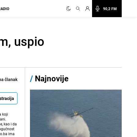
RADIO
90,2 FM
im, uspio
/
Najnovije
na članak
stracija
 koji
ani.
e, kao i da
mogućnost
vo.ba ima