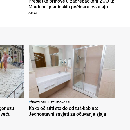
Preslatke prinove u zagrebačkom ZOO-u:
Mladunci planinskih pećinara osvajaju
srca
/
ŽIVOT I STIL
I
PRIJE OKO 14H
ogonozu:
Kako očistiti staklo od tuš-kabina:
 veću
Jednostavni savjeti za očuvanje sjaja