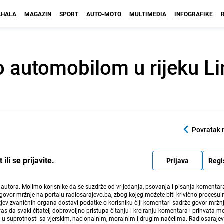
HALA
MAGAZIN
SPORT
AUTO-MOTO
MULTIMEDIA
INFOGRAFIKE
io automobilom u rijeku L
Povratak 
li se prijavite.
Prijava
Regi
i autora. Molimo korisnike da se suzdrže od vrijeđanja, psovanja i pisanja komentara
govor mržnje na portalu radiosarajevo.ba, zbog kojeg možete biti krivično procesuir
ev zvaničnih organa dostavi podatke o korisniku čiji komentari sadrže govor mržnj
vas da svaki čitatelj dobrovoljno pristupa čitanju i kreiranju komentara i prihvata 
e u suprotnosti sa vjerskim, nacionalnim, moralnim i drugim načelima. Radiosaraje