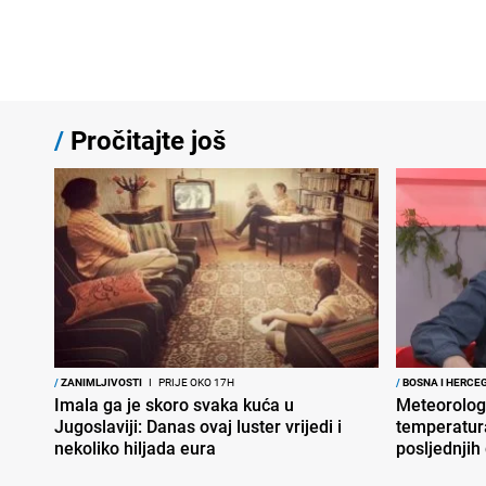
/
Pročitajte još
/
ZANIMLJIVOSTI
I
PRIJE OKO 17H
/
BOSNA I HERCE
Imala ga je skoro svaka kuća u
Meteorolog
Jugoslaviji: Danas ovaj luster vrijedi i
temperatura
nekoliko hiljada eura
posljednjih