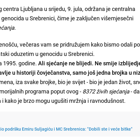
entra Ljubljana u srijedu, 9. jula, održana je centralna
genocida u Srebrenici, čime je zaključen višemjesečni
ećanja
.
enošću, večeras vam se pridružujem kako bismo odali p
atski oduzetim u genocidu u Srebrenici.
la 1995. godine.
Ali sjećanje ne blijedi. Ne smije izblijedje
vlje u historiji čovječanstva, samo još jedna brojka u ni
ena, iza svake brojke, bio je svijet - bio je jedan život, sn
emorijalnih programa poput ovog -
8372 živih sjećanja
- da
a i kako je brzo mogu ugušiti mržnja i ravnodušnost.
o podršku Emiru Suljagiću i MC Srebrenica: "Dobili ste i veće bitke"