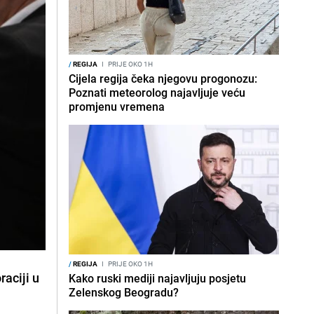
/
REGIJA
I
PRIJE OKO 1H
Cijela regija čeka njegovu progonozu:
Poznati meteorolog najavljuje veću
promjenu vremena
/
REGIJA
I
PRIJE OKO 1H
aciji u
Kako ruski mediji najavljuju posjetu
Zelenskog Beogradu?