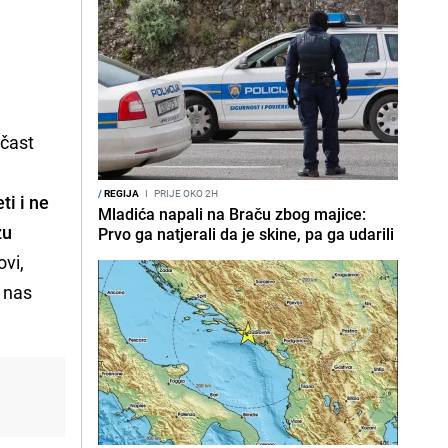
očast
/
REGIJA
I
PRIJE OKO 2H
ti i ne
Mladića napali na Braču zbog majice:
zu
Prvo ga natjerali da je skine, pa ga udarili
ovi,
 nas