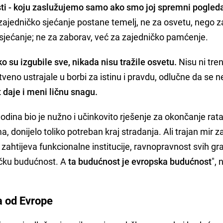
 - koju zaslužujemo samo ako smo joj spremni pogledat
ajedničko sjećanje postane temelj, ne za osvetu, nego z
sjećanje; ne za zaborav, već za zajedničko pamćenje.
 su izgubile sve, nikada nisu tražile osvetu.
Nisu ni tre
eno ustrajale u borbi za istinu i pravdu, odlučne da se n
 daje i meni ličnu snagu.
odina bio je nužno i učinkovito rješenje za okončanje rata
a, donijelo toliko potreban kraj stradanja. Ali trajan mir z
 zahtijeva funkcionalne institucije, ravnopravnost svih gr
ničku budućnost. A
ta budućnost je evropska budućnost
", 
a od Evrope