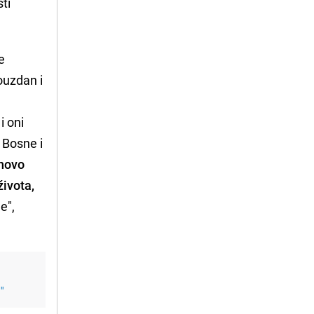
ti
e
ouzdan i
i oni
 Bosne i
hovo
života,
e",
"