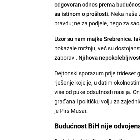
odgovoran odnos prema budućnosti
sa istinom o prošlosti.
Neka naše z
pravdu; ne za podjele, nego za sao
Uzor su nam majke Srebrenice. Iako
pokazale mržnju, već su dostojanstv
zaboravi.
Njihova nepokolebljivost
Dejtonski sporazum prije trideset g
rješenje koje je, u datim okolnostim
više od puke odsutnosti nasilja. On
građana i političku volju za zajed
je Pirs Musar.
Budućnost BiH nije odvojen