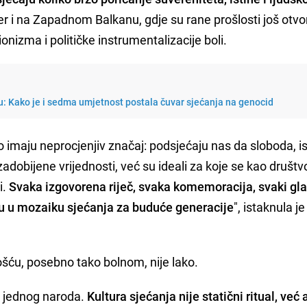
 i na Zapadnom Balkanu, gdje su rane prošlosti još otvo
zionizma i političke instrumentalizacije boli.
u: Kako je i sedma umjetnost postala čuvar sjećanja na genocid
 imaju neprocjenjiv značaj: podsjećaju nas da sloboda, is
dobijene vrijednosti, već su ideali za koje se kao društv
i.
Svaka izgovorena riječ, svaka komemoracija, svaki gla
 su u mozaiku sjećanja za buduće generacije
", istaknula je
ošću, posebno tako bolnom, nije lako.
ti jednog naroda.
Kultura sjećanja nije statični ritual, već 