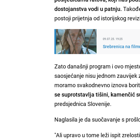
dostojanstva vodi u patnju.
Također
postoji prijetnja od istorijskog revi
09.07.25. 19:25
Srebrenica na film
Zato današnji program i ovo mjesto
saosjećanje nisu jednom zauvijek za
moramo svakodnevno iznova borit
se suprotstavlja tišini, kamenčić
predsjednica Slovenije.
Naglasila je da suočavanje s prošl
"Ali upravo u tome leži ispit zrelos