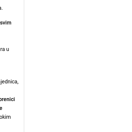
a.
 svim
ira u
i
jednica,
brenici
je
bokim