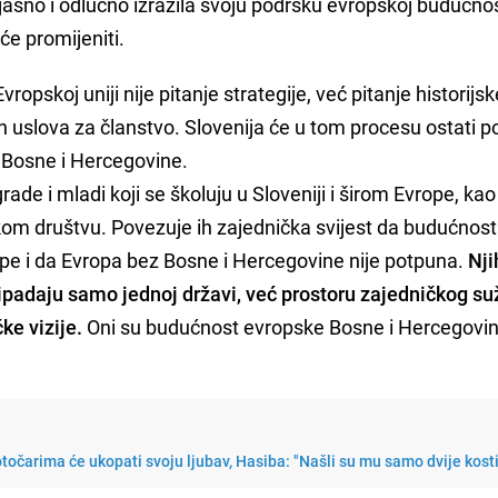
 jasno i odlučno izrazila svoju podršku evropskoj budućnos
će promijeniti.
ropskoj uniji nije pitanje strategije, već pitanje historijsk
ih uslova za članstvo. Slovenija će u tom procesu ostati p
 Bosne i Hercegovine.
rade i mladi koji se školuju u Sloveniji i širom Evrope, kao 
skom društvu. Povezuje ih zajednička svijest da budućnost
pe i da Evropa bez Bosne i Hercegovine nije potpuna.
Nji
pripadaju samo jednoj državi, već prostoru zajedničkog su
ke vizije.
Oni su budućnost evropske Bosne i Hercegovin
točarima će ukopati svoju ljubav, Hasiba: "Našli su mu samo dvije kosti