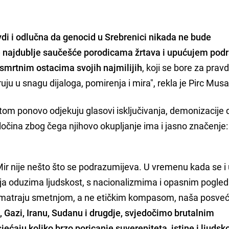
avdi i odlučna da genocid u Srebrenici nikada ne bude
e najdublje saučešće porodicama žrtava i upućujem pod
osmrtnim ostacima svojih najmilijih
, koji se bore za pravdu
ju u snagu dijaloga, pomirenja i mira", rekla je Pirc Musa
tom ponovo odjekuju glasovi isključivanja, demonizacije 
 zločina zbog čega njihovo okupljanje ima i jasno značenje:
 Mir nije nešto što se podrazumijeva. U vremenu kada se i 
a oduzima ljudskost, s nacionalizmima i opasnim pogle
d smatraju smetnjom, a ne etičkim kompasom, naša posve
i, Gazi, Iranu, Sudanu i drugdje, svjedočimo brutalnim
jećaju koliko brzo poricanje suvereniteta, istine i ljudsk