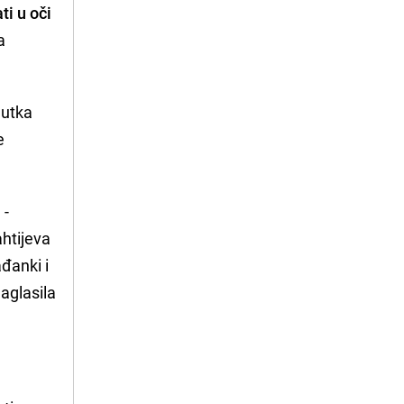
i u oči
a
nutka
e
 -
ahtijeva
ađanki i
naglasila