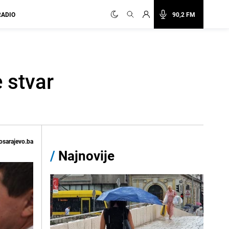
RADIO
90,2 FM
 stvar
osarajevo.ba
/
Najnovije