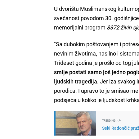
U dvorištu Muslimanskog kulturnog c
svečanost povodom 30. godišnjice 
memorijalni program
8372 živih sj
"Sa dubokim poštovanjem i potres
nevinim životima, nasilno i sistem
Trideset godina je prošlo od tog ju
smije postati samo još jedno pogla
ljudskih tragedija.
Jer iza svakog im
porodica. I upravo to je smisao m
podsjećaju koliko je ljudskost krhk
TRENDING
Šeki Radončić pruži