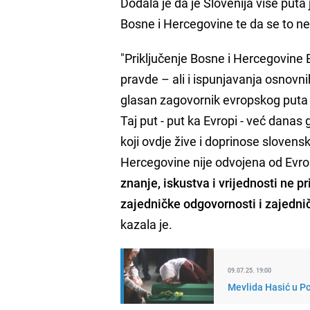
Dodala je da je Slovenija više puta
Bosne i Hercegovine te da se to ne
"Priključenje Bosne i Hercegovine Ev
pravde – ali i ispunjavanja osnovn
glasan zagovornik evropskog puta
Taj put - put ka Evropi - već danas g
koji ovdje žive i doprinose sloven
Hercegovine nije odvojena od Evro
znanje, iskustva i vrijednosti ne 
zajedničke odgovornosti i zajednič
kazala je.
09.07.25. 19:00
Mevlida Hasić u Po