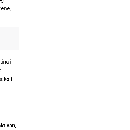
rene,
tina i
o
s koji
aktivan,