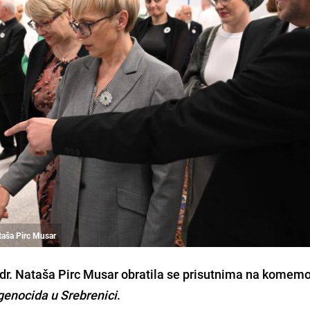
ataša Pirc Musar
dr. Nataša Pirc Musar obratila se prisutnima na komemor
 genocida u Srebrenici
.