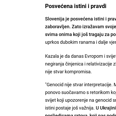
Posvećena istini i pravdi
Slovenija je posvećena istini i pr
zaboravljen. Zato izražavam svoj
svima onima koji još tragaju za p
uprkos dubokim ranama i dalje vjeru
Kazala je da danas Evropom i svije
negiranja činjenica i relativizacije
nije stvar kompromisa.
"Genocid nije stvar interpretacije.
ponovo suočavamo s retorikom koj
svijet koji upozorenje na genoci
istini postaje još važnija.
U Ukrajin
posljedicama ratova, koji nas pods