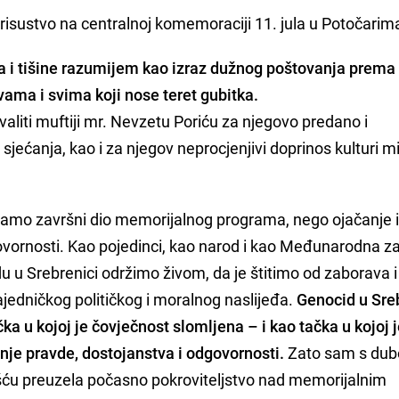
prisustvo na centralnoj komemoraciji 11. jula u Potočarim
a i tišine razumijem kao izraz dužnog poštovanja prema
 vama i svima koji nose teret gubitka.
liti muftiji mr. Nevzetu Poriću za njegovo predano i
sjećanja, kao i za njegov neprocjenjivi doprinos kulturi m
mo završni dio memorijalnog programa, nego ojačanje 
ovornosti. Kao pojedinci, kao narod i kao Međunarodna za
 u Srebrenici održimo živom, da je štitimo od zaborava i
ajedničkog političkog i moralnog naslijeđa.
Genocid u Sre
čka u kojoj je čovječnost slomljena – i kao tačka u kojoj 
nje pravde, dostojanstva i odgovornosti.
Zato sam s du
ću preuzela počasno pokroviteljstvo nad memorijalnim