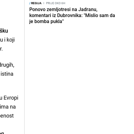
/
REGIJA
I
PRIJE OKO 6H
Ponovo zemljotresi na Jadranu,
komentari iz Dubrovnika: "Mislio sam da
je bomba pukla"
ršku
 i koji
r.
drugih,
 istina
u Evropi
dima na
ćenost
og