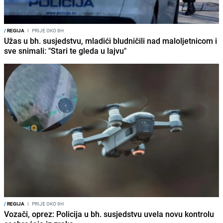
/
REGIJA
I
PRIJE OKO 8H
Užas u bh. susjedstvu, mladići bludničili nad maloljetnicom i
sve snimali: "Stari te gleda u lajvu"
/
REGIJA
I
PRIJE OKO 9H
Vozači, oprez: Policija u bh. susjedstvu uvela novu kontrolu