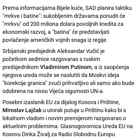
Prema informacijama Bijele kuće, SAD planira taktiku
"mrkve i batine": sukobljenim državama ponudit će
"mrkvu" od 200 miliona dolara povoljnih kredita za
ekonomski razvoj, a "batina" će predstavljati
povlačenje američkih vojnih snaga iz regije.
Srbijanski predsjednik Aleksandar Vučić je
početkom sedmice razgovarao s ruskim
predsjednikom
Vladimirom Putinom
, a iz saopćenja
njegova ureda može se naslutiti da Moskvi ideja
"korekcije granica" zvuči prihvatljivo ali samo ako bude
odobrena na nivou Vijeća sigurnosti UN-a.
Posebni izaslanik EU za dijalog Kosova i Prištine,
Miroslav Lajčak
u utorak putuje u Prištinu kako bi s
lokalnom vladom i novim premijerom razgovarao o
aktuelnim problemima. Glasnogovornica Ureda EU na
Kosovu Dinka Živalj za Radio Slobodnu Europu