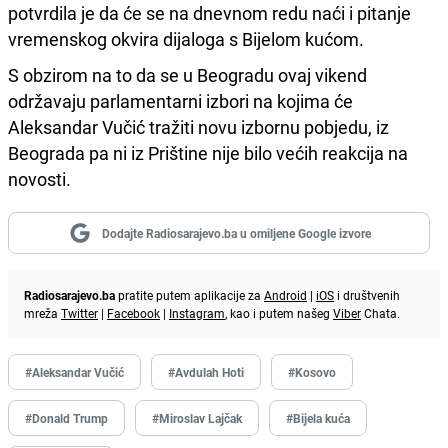
potvrdila je da će se na dnevnom redu naći i pitanje
vremenskog okvira dijaloga s Bijelom kućom.
S obzirom na to da se u Beogradu ovaj vikend
održavaju parlamentarni izbori na kojima će
Aleksandar Vučić tražiti novu izbornu pobjedu, iz
Beograda pa ni iz Prištine nije bilo većih reakcija na
novosti.
Dodajte Radiosarajevo.ba u omiljene Google izvore
Radiosarajevo.ba
pratite putem aplikacije za
Android
|
iOS
i društvenih
mreža
Twitter
|
Facebook
|
Instagram
, kao i putem našeg
Viber
Chata.
#Aleksandar Vučić
#Avdulah Hoti
#Kosovo
#Donald Trump
#Miroslav Lajčak
#Bijela kuća