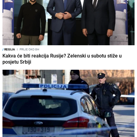
/
REGIJA
I
PRIJE OKO 8H
Kakva će biti reakcija Rusije? Zelenski u subotu stiže u
posjetu Srbiji