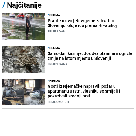
/
Najčitanije
/
REGIJA
Pratite uživo | Nevrijeme zahvatilo
Sloveniju, oluje idu prema Hrvatskoj
PRIJE 1 DAN
/
REGIJA
Samo dan kasnije: Još dva planinara ugrizle
zmije na istom mjestu u Sloveniji
PRIJE 2 DANA
/
REGIJA
Gosti iz Njemačke napravili požar u
apartmanu u Istri, vlasniku se smijali i
pokazivali srednji prst
PRIJE OKO 17H