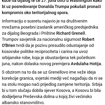
kuće
na dijalog te će 27. juna otići u
Washington
kako
bi uz posredovanje
Donalda Trumpa
pokušali pronaći
kompromis oko teritorijalnog spora.
Informaciju o susretu najavio je na društvenim
mrežama posebni izaslanik američkog predsjednika
za dijalog Beograda i Prištine
Richard Grenell
.
Trumpov savjetnik za nacionalnu sigurnost
Robert
O'Brien
tvrdi da je pozivu presudilo odustajanje od
kosovske politike reciprociteta i carina na uvoz
srbijanske robe, koja je obustavljena tek početkom
juna, nakon dolaska novog premijera
Avdulaha Hotija
.
S obzirom na to da se uz Grenellovo ime veže ideja
korekcije granica, svjetski mediji već nagađaju da ni se
na stolu mogao naći prijedlog zamjene teritorija. Srbija
bi u tom slučaju dobila sjever Kosova, a Kosovu bi bila
dodijeljena Preševska dolina u kojoj živi većinsko
albansko stanovništvo.