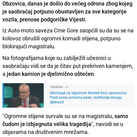
Obzovica, danas je došlo do većeg odrona zbog kojeg
je saobraćaj potpuno obustavljen za sve kategorije
vozila, prenose podgoričke Vijesti.
Iz Auto-moto saveza Crne Gore saopćili su da su se na
kolovoz obrušili ogromni komadi stijena, potpuno
blokirajući magistralu.
Na fotografijama koje su zabilježili učesnici u
saobraćaju vidi se da je čitav put prekriven kamenjem,
a
jedan kamion je djelimično oštećen
.
TRENDING
Stručnjak za sigurnost Ahmed Kico upozorava:
Pred nama je burna jesen, institucije moraju
djelovati
"Ogromne stijene survale su se na magistralu,
samo
čudom je izbjegnuta velika tragedija
", navodi se u
objavama na društvenim mrežama.