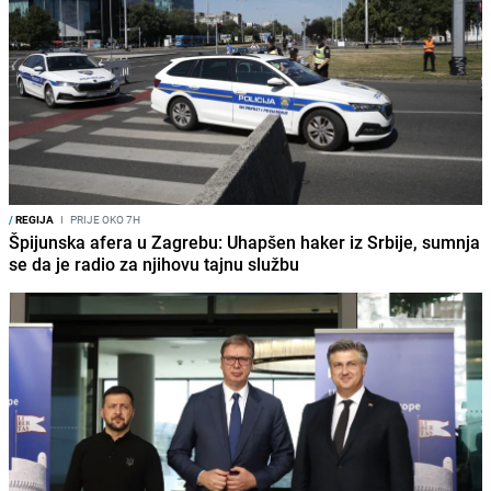
/
REGIJA
I
PRIJE OKO 7H
Špijunska afera u Zagrebu: Uhapšen haker iz Srbije, sumnja
se da je radio za njihovu tajnu službu