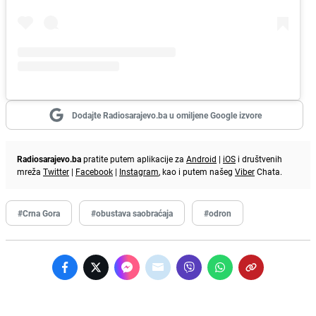
Dodajte Radiosarajevo.ba u omiljene Google izvore
Radiosarajevo.ba
pratite putem aplikacije za
Android
|
iOS
i društvenih
mreža
Twitter
|
Facebook
|
Instagram
, kao i putem našeg
Viber
Chata.
#Crna Gora
#obustava saobraćaja
#odron