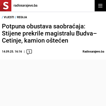
Otvor
/
VIJESTI
/
REGIJA
Potpuna obustava saobraćaja:
Stijene prekrile magistralu Budva–
Cetinje, kamion oštećen
14.09.25. 16:16
Radiosarajevo.ba
1