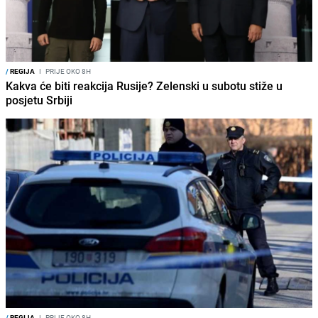
/
REGIJA
I
PRIJE OKO 8H
Kakva će biti reakcija Rusije? Zelenski u subotu stiže u
posjetu Srbiji
/
REGIJA
I
PRIJE OKO 8H