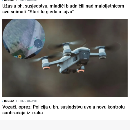
Užas u bh. susjedstvu, mladići bludničili nad maloljetnicom i
sve snimali: "Stari te gleda u lajvu"
/
REGIJA
I
PRIJE OKO 9H
Vozači, oprez: Policija u bh. susjedstvu uvela novu kontrolu
saobraćaja iz zraka