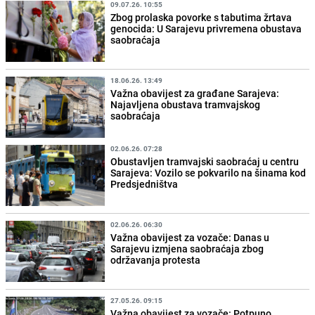
09.07.26. 10:55
Zbog prolaska povorke s tabutima žrtava
genocida: U Sarajevu privremena obustava
saobraćaja
18.06.26. 13:49
Važna obavijest za građane Sarajeva:
Najavljena obustava tramvajskog
saobraćaja
02.06.26. 07:28
Obustavljen tramvajski saobraćaj u centru
Sarajeva: Vozilo se pokvarilo na šinama kod
Predsjedništva
02.06.26. 06:30
Važna obavijest za vozače: Danas u
Sarajevu izmjena saobraćaja zbog
održavanja protesta
27.05.26. 09:15
Važna obavijest za vozače: Potpuno