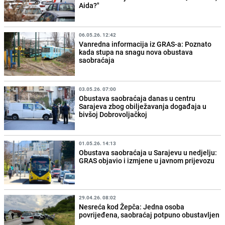
Aida?"
06.05.26. 12:42
Vanredna informacija iz GRAS-a: Poznato
kada stupa na snagu nova obustava
saobraćaja
03.05.26. 07:00
Obustava saobraćaja danas u centru
Sarajeva zbog obilježavanja događaja u
bivšoj Dobrovoljačkoj
01.05.26. 14:13
Obustava saobraćaja u Sarajevu u nedjelju:
GRAS objavio i izmjene u javnom prijevozu
29.04.26. 08:02
Nesreća kod Žepča: Jedna osoba
povrijeđena, saobraćaj potpuno obustavljen