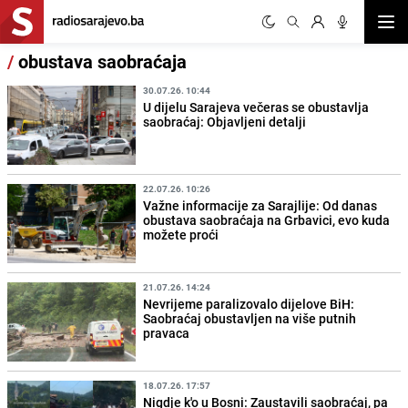
Otvor
/
obustava saobraćaja
30.07.26. 10:44
U dijelu Sarajeva večeras se obustavlja
saobraćaj: Objavljeni detalji
22.07.26. 10:26
Važne informacije za Sarajlije: Od danas
obustava saobraćaja na Grbavici, evo kuda
možete proći
21.07.26. 14:24
Nevrijeme paralizovalo dijelove BiH:
Saobraćaj obustavljen na više putnih
pravaca
18.07.26. 17:57
Nigdje k'o u Bosni: Zaustavili saobraćaj, pa