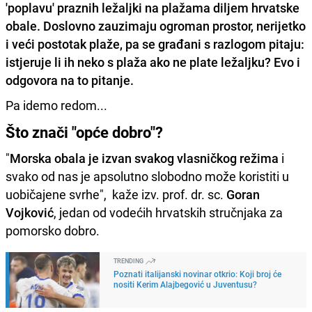
'poplavu' praznih ležaljki na plažama diljem hrvatske
obale. Doslovno zauzimaju ogroman prostor, nerijetko
i veći postotak plaže, pa se građani s razlogom pitaju:
istjeruje li ih neko s plaža ako ne plate ležaljku? Evo i
odgovora na to pitanje.
Pa idemo redom...
Što znači "opće dobro"?
"
Morska obala je izvan svakog vlasničkog režima
i
svako od nas je apsolutno slobodno može koristiti u
uobičajene svrhe", kaže izv. prof. dr. sc.
Goran
Vojković
, jedan od vodećih hrvatskih stručnjaka za
pomorsko dobro.
TRENDING
Poznati italijanski novinar otkrio: Koji broj će
nositi Kerim Alajbegović u Juventusu?