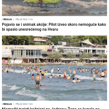
/
REGIJA
I
PRIJE OKO 11H
Pojavio se i snimak akcije: Pilot izveo skoro nemoguće kako
bi spasio unesrećenog na Hvaru
/
REGIJA
I
PRIJE OKO 13H
Njemački turisti kažnjeni na Jadranu: Žena se kupala na