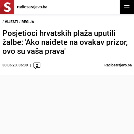
Otvor
/
VIJESTI
/
REGIJA
Posjetioci hrvatskih plaža uputili
žalbe: 'Ako naiđete na ovakav prizor,
ovo su vaša prava'
30.06.23. 06:30
Radiosarajevo.ba
2