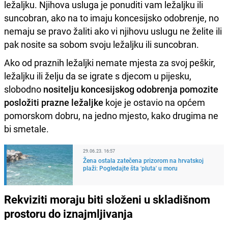
ležaljku. Njihova usluga je ponuditi vam ležaljku ili
suncobran, ako na to imaju koncesijsko odobrenje, no
nemaju se pravo žaliti ako vi njihovu uslugu ne želite ili
pak nosite sa sobom svoju ležaljku ili suncobran.
Ako od praznih ležaljki nemate mjesta za svoj peškir,
ležaljku ili želju da se igrate s djecom u pijesku,
slobodno
nositelju koncesijskog odobrenja pomozite
posložiti prazne ležaljke
koje je ostavio na općem
pomorskom dobru, na jedno mjesto, kako drugima ne
bi smetale.
29.06.23. 16:57
Žena ostala zatečena prizorom na hrvatskoj
plaži: Pogledajte šta 'pluta' u moru
Rekviziti moraju biti složeni u skladišnom
prostoru do iznajmljivanja