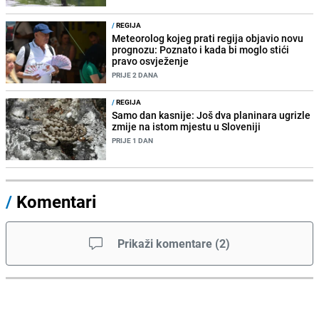
/
REGIJA
Meteorolog kojeg prati regija objavio novu
prognozu: Poznato i kada bi moglo stići
pravo osvježenje
PRIJE 2 DANA
/
REGIJA
Samo dan kasnije: Još dva planinara ugrizle
zmije na istom mjestu u Sloveniji
PRIJE 1 DAN
/
Komentari
Prikaži komentare
(
2
)