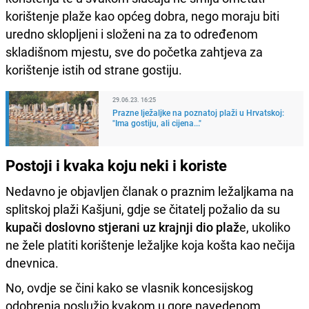
korištenje plaže kao općeg dobra, nego moraju biti
uredno sklopljeni i složeni na za to određenom
skladišnom mjestu, sve do početka zahtjeva za
korištenje istih od strane gostiju.
29.06.23. 16:25
Prazne lježaljke na poznatoj plaži u Hrvatskoj:
"Ima gostiju, ali cijena..."
Postoji i kvaka koju neki i koriste
Nedavno je objavljen članak o praznim ležaljkama na
splitskoj plaži Kašjuni, gdje se čitatelj požalio da su
kupači doslovno stjerani uz krajnji dio plaž
e, ukoliko
ne žele platiti korištenje ležaljke koja košta kao nečija
dnevnica.
No, ovdje se čini kako se vlasnik koncesijskog
odobrenja poslužio kvakom u gore navedenom