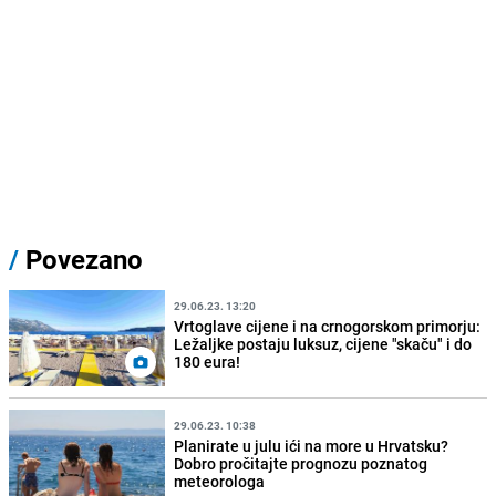
/
Povezano
29.06.23. 13:20
Vrtoglave cijene i na crnogorskom primorju:
Ležaljke postaju luksuz, cijene "skaču" i do
180 eura!
29.06.23. 10:38
Planirate u julu ići na more u Hrvatsku?
Dobro pročitajte prognozu poznatog
meteorologa