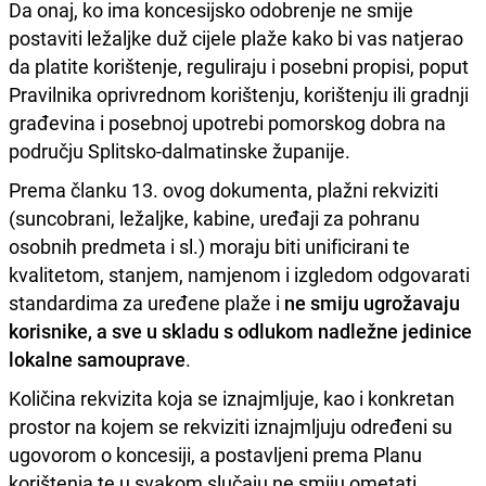
Da onaj, ko ima koncesijsko odobrenje ne smije
postaviti ležaljke duž cijele plaže kako bi vas natjerao
da platite korištenje, reguliraju i posebni propisi, poput
Pravilnika oprivrednom korištenju, korištenju ili gradnji
građevina i posebnoj upotrebi pomorskog dobra na
području Splitsko-dalmatinske županije.
Prema članku 13. ovog dokumenta, plažni rekviziti
(suncobrani, ležaljke, kabine, uređaji za pohranu
osobnih predmeta i sl.) moraju biti unificirani te
kvalitetom, stanjem, namjenom i izgledom odgovarati
standardima za uređene plaže i
ne smiju ugrožavaju
korisnike, a sve u skladu s odlukom nadležne jedinice
lokalne samouprave
.
Količina rekvizita koja se iznajmljuje, kao i konkretan
prostor na kojem se rekviziti iznajmljuju određeni su
ugovorom o koncesiji, a postavljeni prema Planu
korištenja te u svakom slučaju ne smiju ometati