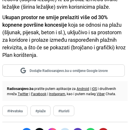
ležaljke (širina ležaljke) svim korisnicima plaže.
U
kupan prostor ne smije prelaziti više od 30%
kopnene površine koncesije
koja se odnosi na plažu
(šljunak, pijesak, beton i sl.), uključivo i sa prostorom
za koridore i prolaze između raspoređenih plažnih
rekvizita, a što će se pokazati (brojčano i grafički) kroz
Plan korištenja.
Dodajte Radiosarajevo.ba u omiljene Google izvore
Radiosarajevo.ba
pratite putem aplikacije za
Android
|
iOS
i društvenih
mreža
Twitter
|
Facebook
|
Instagram
, kao i putem našeg
Viber
Chata.
#Hrvatska
#plaže
#turisti