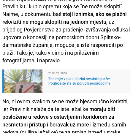
Pravilniku i kupio opremu koja se "ne može sklopiti".
Naime, u dokumentu baš
stoji iznimka, ako se plažni
rekviziti ne mogu sklopiti na jednom mjestu
, uz
prijedlog Povjerenstva za praćenje izvršavanja odluka i
ugovora o koncesiji na pomorskom dobru Splitsko-
dalmatinske županije, moguće je iste rasporediti po
plaži. Tako je, kako vidimo i na priloženim
fotografijama, i napravio.
29.06.23. 18:51
Zanimljiv znak u blizini hrvatske plaže:
Pogledajte šta su poručili posjetiocima
No, ni ovom kvakom se ne može bjesomučno koristiti,
jer Pravilnik nalaže da te iste ležaljke
moraju biti
posložene u redove s ostavljenim koridorom
za
nesmetani pristup i boravak uz more
i između samih
redova (duljina ležaljke) te za prolaz između svake