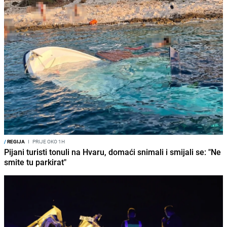
/
REGIJA
I
PRIJE OKO 1H
Pijani turisti tonuli na Hvaru, domaći snimali i smijali se: "Ne
smite tu parkirat"