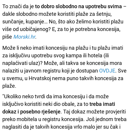
To znači da je
to dobro slobodno na upotrebu svima
–
dakle slobodno možete koristiti plaže za šetnju,
sunčanje, kupanje… No, što ako želimo koristiti plažu
više od uobičajenog? E, za to je potrebna koncesija,
piše
Morski.hr
.
Može li neko imati koncesiju na plažu i tu plažu imati
za isključivu upotrebu svog kampa ili hotela (ili
naplaćivati ulaz)? Može, ali takva se koncesija mora
nalaziti u javnom registru koji je dostupan
OVDJE
. Sve
u svemu, u Hrvatskoj nema puno takvih koncesija za
plaže.
"Ukoliko neko tvrdi da ima koncesiju i da može
isključivo koristiti neki dio obale, za to
treba imati
dokaz i posebno rješenje
. Taj dokaz možete provjeriti
preko mobitela u registru koncesija. Još jednom treba
naglasiti da je takvih koncesija vrlo malo jer su čak i