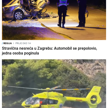
/
REGIJA
I
PRIJE OKO 1H
Stravična nesreća u Zagrebu: Automobil se prepolovio,
jedna osoba poginula