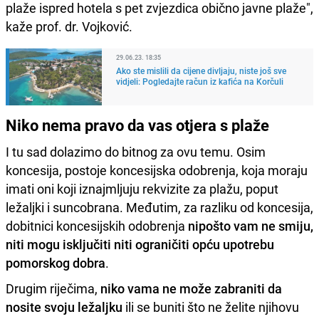
plaže ispred hotela s pet zvjezdica obično javne plaže",
kaže prof. dr. Vojković.
29.06.23. 18:35
Ako ste mislili da cijene divljaju, niste još sve
vidjeli: Pogledajte račun iz kafića na Korčuli
Niko nema pravo da vas otjera s plaže
I tu sad dolazimo do bitnog za ovu temu. Osim
koncesija, postoje koncesijska odobrenja, koja moraju
imati oni koji iznajmljuju rekvizite za plažu, poput
ležaljki i suncobrana. Međutim, za razliku od koncesija,
dobitnici koncesijskih odobrenja
nipošto vam ne smiju,
niti mogu isključiti niti ograničiti opću upotrebu
pomorskog dobra
.
Drugim riječima,
niko vama ne može zabraniti da
nosite svoju ležaljku
ili se buniti što ne želite njihovu