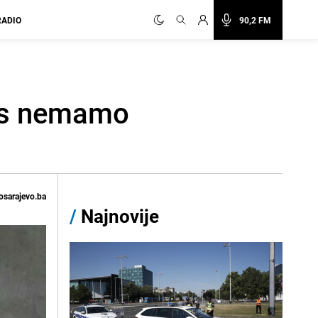
RADIO
90,2 FM
nas nemamo
osarajevo.ba
/
Najnovije