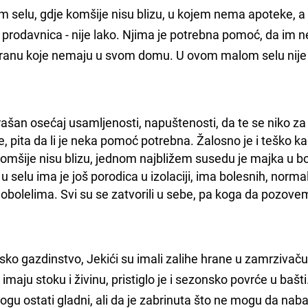
lom selu, gdje komšije nisu blizu, u kojem nema apoteke, a 
odavnica - nije lako. Njima je potrebna pomoć, da im n
, hranu koje nemaju u svom domu. U ovom malom selu nije
trašan osećaj usamljenosti, napuštenosti, da te se niko za 
, pita da li je neka pomoć potrebna. Žalosno je i teško ka
mšije nisu blizu, jednom najbližem susedu je majka u bol
 selu ima je još porodica u izolaciji, ima bolesnih, normal
a obolelima. Svi su se zatvorili u sebe, pa koga da pozovem
sko gazdinstvo, Jekići su imali zalihe hrane u zamrzivaču
maju stoku i živinu, pristiglo je i sezonsko povrće u bašti
mogu ostati gladni, ali da je zabrinuta što ne mogu da na