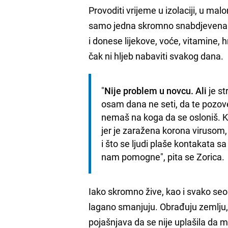
Provoditi vrijeme u izolaciji, u ma
samo jedna skromno snabdjevena pr
i donese lijekove, voće, vitamine
čak ni hljeb nabaviti svakog dana.
"
Nije problem u novcu. Ali
 je s
osam dana ne seti, da te pozove
nemaš na koga da se osloniš. Ko
jer je zaražena korona virusom, u
i što se ljudi plaše kontakata s
nam pomogne", pita se Zorica.
Iako skromno žive, kao i svako seo
lagano smanjuju. Obrađuju zemlju, i
pojašnjava da se nije uplašila da 