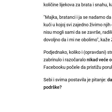
količine lijekova za brata i snahu, k
"Majka, bratanci i ja se nadamo d
kući u kojoj svi zajedno živimo nji
nisu mogli sami da se završe, radili 
dovoljno da i mi ne obolimo", kaže 
Podjednako, koliko i (opravdani) st
zabrinulo i razočaralo
nikad veće o
Facebooku počele da pristižu por
Sebi i svima postavila je pitanje:
da
podrške?