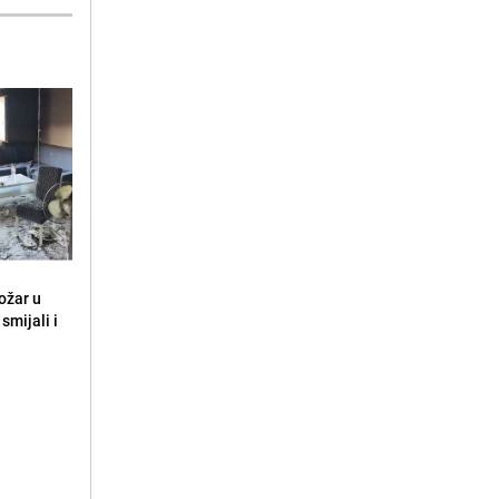
ožar u
smijali i