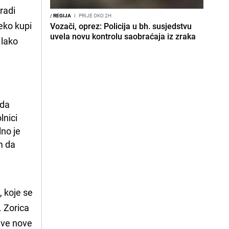
radi
/
REGIJA
I
PRIJE OKO 2H
eko kupi
Vozači, oprez: Policija u bh. susjedstvu
uvela novu kontrolu saobraćaja iz zraka
 lako
da 
nici 
no je 
 da 
, koje se
. Zorica
bave nove