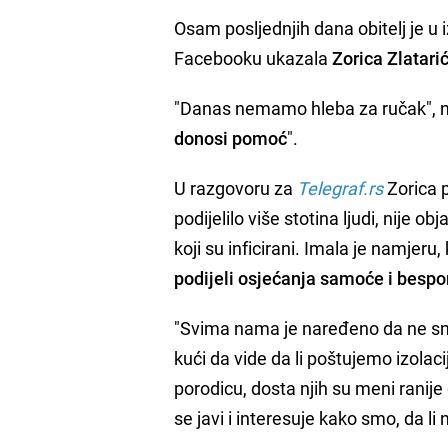
Osam posljednjih dana obitelj je u i
Facebooku ukazala
Zorica Zlatari
"Danas nemamo hleba za ručak", na
donosi pomoć
".
U razgovoru za
Telegraf.rs
Zorica p
podijelilo više stotina ljudi, nije 
koji su inficirani. Imala je namjer
podijeli osjećanja samoće i besp
"Svima nama je naređeno da ne sm
kući da vide da li poštujemo izolac
porodicu, dosta njih su meni rani
se javi i interesuje kako smo, da l