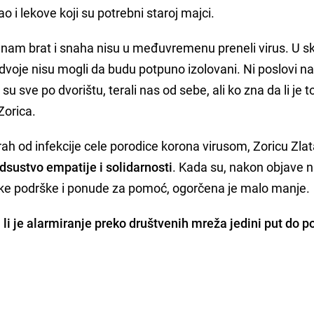
ao i lekove koji su potrebni staroj majci.
a nam brat i snaha nisu u međuvremenu preneli virus. U 
h dvoje nisu mogli da budu potpuno izolovani. Ni poslovi n
su sve po dvorištu, terali nas od sebe, ali ko zna da li je t
Zorica.
rah od infekcije cele porodice korona virusom, Zoricu Zlata
dsustvo empatije i solidarnosti
. Kada su, nakon objave 
uke podrške i ponude za pomoć, ogorčena je malo manje.
 li je alarmiranje preko društvenih mreža jedini put do p