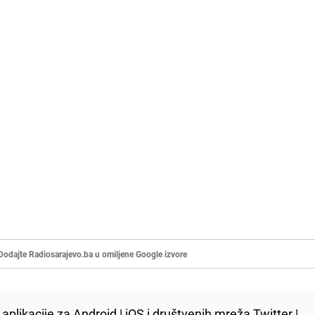
Dodajte Radiosarajevo.ba u omiljene Google izvore
aplikacije za
Android
|
iOS
i društvenih mreža
Twitter
|