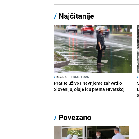
/
Najčitanije
/
REGIJA
I
PRIJE 1 DAN
/
Pratite uživo | Nevrijeme zahvatilo
Sloveniju, oluje idu prema Hrvatskoj
/
Povezano