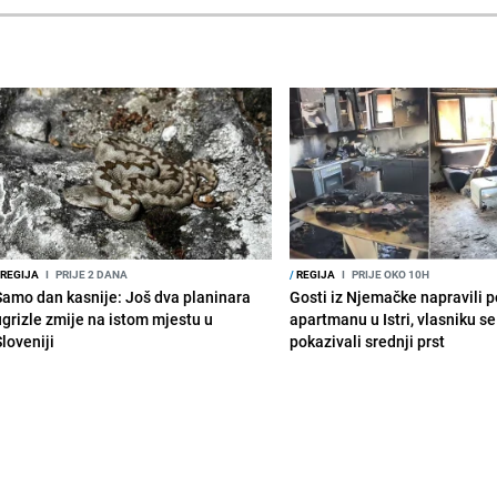
REGIJA
I
PRIJE 2 DANA
/
REGIJA
I
PRIJE OKO 10H
Samo dan kasnije: Još dva planinara
Gosti iz Njemačke napravili p
ugrizle zmije na istom mjestu u
apartmanu u Istri, vlasniku se 
Sloveniji
pokazivali srednji prst