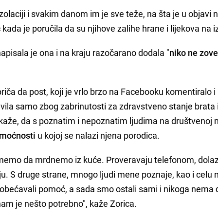
zolaciji i svakim danom im je sve teže, na šta je u objavi 
ć
kada je poručila da su njihove zalihe hrane i lijekova na 
pisala je ona i na kraju razočarano dodala "
niko ne zove
riča da post, koji je vrlo brzo na Facebooku komentiralo i
objavila samo zbog zabrinutosti za zdravstveno stanje brata 
u, kaže, da s poznatim i nepoznatim ljudima na društvenoj 
omoćnosti
u kojoj se nalazi njena porodica.
emo da mrdnemo iz kuće. Proveravaju telefonom, dolazi
iju. S druge strane, mnogo ljudi mene poznaje, kao i celu
je obećavali pomoć, a sada smo ostali sami i nikoga nema
i nam je nešto potrebno", kaže Zorica.