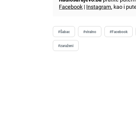
Facebook
|
Instagram
, kao i p
#Šabac
#viralno
#Facebook
#zaraženi