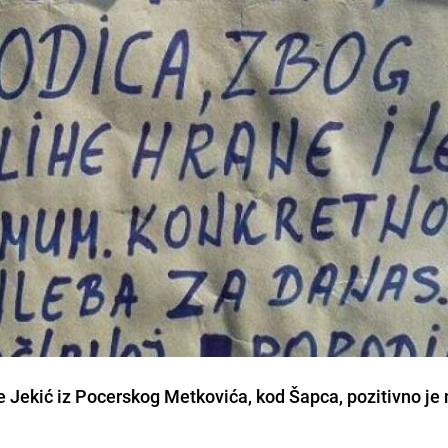
e Jekić iz Pocerskog Metkovića, kod Šapca
,
pozitivno je