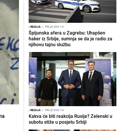
/
REGIJA
I
PRIJE OKO 1H
Špijunska afera u Zagrebu: Uhapšen
haker iz Srbije, sumnja se da je radio za
njihovu tajnu službu
/
REGIJA
I
PRIJE OKO 1H
 na
Kakva će biti reakcija Rusije? Zelenski u
subotu stiže u posjetu Srbiji