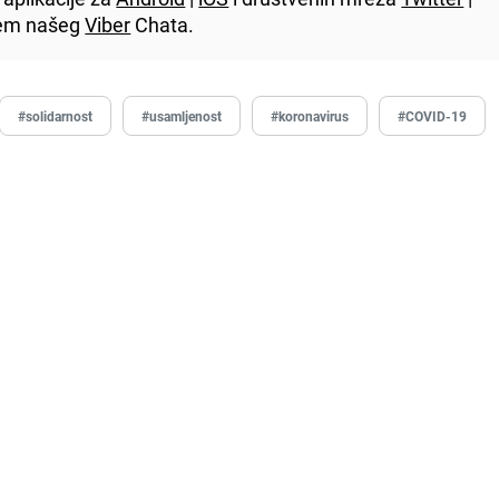
utem našeg
Viber
Chata.
#solidarnost
#usamljenost
#koronavirus
#COVID-19