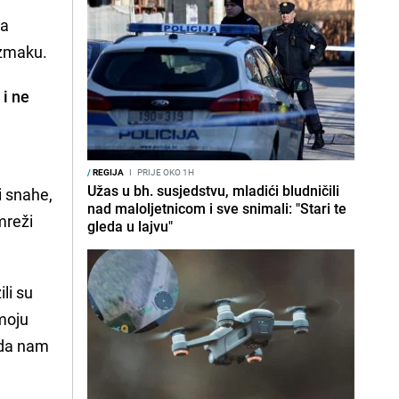
na
izmaku.
 i ne
/
REGIJA
I
PRIJE OKO 1H
Užas u bh. susjedstvu, mladići bludničili
i snahe,
nad maloljetnicom i sve snimali: "Stari te
mreži
gleda u lajvu"
li su
 moju
 da nam