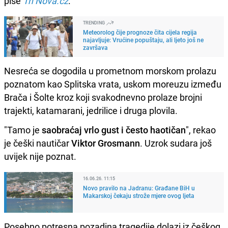
piše
Tn Nova.cz
.
TRENDING
Meteorolog čije prognoze čita cijela regija
najavljuje: Vrućine popuštaju, ali ljeto još ne
završava
Nesreća se dogodila u prometnom morskom prolazu
poznatom kao Splitska vrata, uskom moreuzu između
Brača i Šolte kroz koji svakodnevno prolaze brojni
trajekti, katamarani, jedrilice i druga plovila.
"Tamo je
saobraćaj vrlo gust i često haotičan
", rekao
je češki nautičar
Viktor Grosmann
. Uzrok sudara još
uvijek nije poznat.
16.06.26. 11:15
Novo pravilo na Jadranu: Građane BiH u
Makarskoj čekaju strože mjere ovog ljeta
Posebno potresna pozadina tragedije dolazi iz češkog