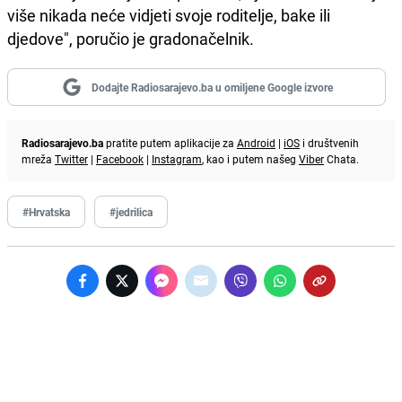
više nikada neće vidjeti svoje roditelje, bake ili
djedove", poručio je gradonačelnik.
Dodajte Radiosarajevo.ba u omiljene Google izvore
Radiosarajevo.ba
pratite putem aplikacije za
Android
|
iOS
i društvenih
mreža
Twitter
|
Facebook
|
Instagram
, kao i putem našeg
Viber
Chata.
#Hrvatska
#jedrilica