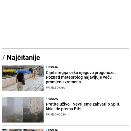
/
Najčitanije
/
REGIJA
Cijela regija čeka njegovu progonozu:
Poznati meteorolog najavljuje veću
promjenu vremena
PRIJE 2 DANA
/
REGIJA
Pratite uživo | Nevrijeme zahvatilo Split,
kiša ide prema BiH
PRIJE OKO 23H
/
REGIJA