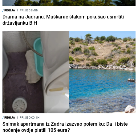
/
REGIJA
I
PRIJE 58MIN
Drama na Jadranu: Muškarac štakom pokušao usmrtiti
državljanku BiH
/
REGIJA
I
PRIJE OKO 1H
Snimak apartmana iz Zadra izazvao polemiku: Da li biste
noćenje ovdje platili 105 eura?