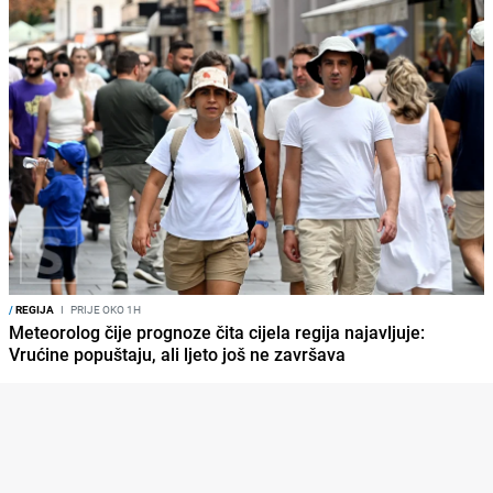
/
REGIJA
I
PRIJE OKO 1H
Meteorolog čije prognoze čita cijela regija najavljuje:
Vrućine popuštaju, ali ljeto još ne završava