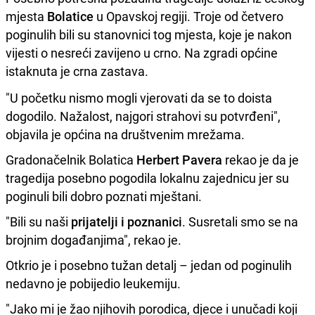
mjesta
Bolatice
u Opavskoj regiji. Troje od četvero
poginulih bili su stanovnici tog mjesta, koje je nakon
vijesti o nesreći zavijeno u crno. Na zgradi općine
istaknuta je crna zastava.
"U početku nismo mogli vjerovati da se to doista
dogodilo. Nažalost, najgori strahovi su potvrđeni",
objavila je općina na društvenim mrežama.
Gradonačelnik Bolatica
Herbert Pavera
rekao je da je
tragedija posebno pogodila lokalnu zajednicu jer su
poginuli bili dobro poznati mještani.
"Bili su naši
prijatelji i poznanici
. Susretali smo se na
brojnim događanjima", rekao je.
Otkrio je i posebno tužan detalj – jedan od poginulih
nedavno je pobijedio leukemiju.
"Jako mi je žao njihovih porodica, djece i unučadi koji