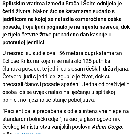
Splitskim vratima između Brača i Šolte odnijela je
četiri života. Nakon što se katamaran sudario s
jedrilicom na kojoj se nalazila osmeročlana češka
posada, troje ljudi poginulo je na mjestu nesreće, dok
je tijelo četvrte žrtve pronađeno dan kasnije u
potonuloj jedrilici.
U nesreći su sudjelovali 56 metara dugi katamaran
Eclipse Krilo, na kojem se nalazilo 125 putnika i
članova posade, te jedrilica s
osam čeških državljana
.
Četvero ljudi s jedrilice izgubilo je život, dok su
preostali članovi posade spašeni. Jedna od preživjelih
osoba još se uvijek nalazi na liječenju u splitskoj
bolnici, no njezino se stanje poboljšava.
"Pacijentica je prebačena s odjela intenzivne njege na
standardni bolnički odjel", rekao je glasnogovornik
češkog Ministarstva vanjskih poslova
Adam Čorgo
,