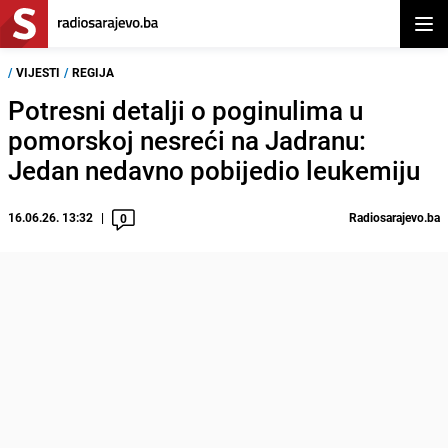
Otvor
/
VIJESTI
/
REGIJA
Potresni detalji o poginulima u
pomorskoj nesreći na Jadranu:
Jedan nedavno pobijedio leukemiju
16.06.26. 13:32
Radiosarajevo.ba
0