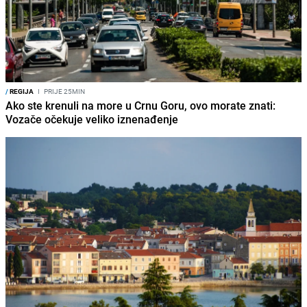
/
REGIJA
I
PRIJE 25MIN
Ako ste krenuli na more u Crnu Goru, ovo morate znati:
Vozače očekuje veliko iznenađenje