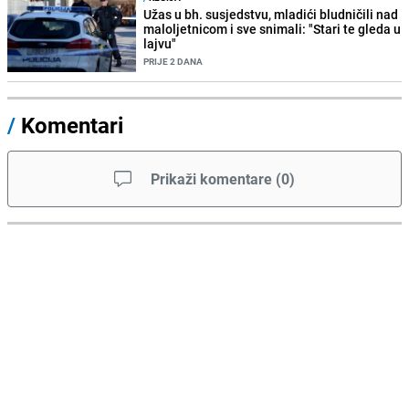
Užas u bh. susjedstvu, mladići bludničili nad
maloljetnicom i sve snimali: "Stari te gleda u
lajvu"
PRIJE 2 DANA
/
Komentari
Prikaži komentare
(
0
)