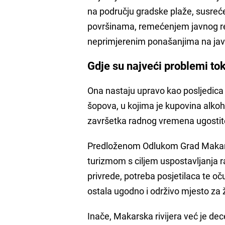
na području gradske plaže, susreć
površinama, remećenjem javnog red
neprimjerenim ponašanjima na jav
Gdje su najveći problemi to
Ona nastaju upravo kao posljedica
šopova, u kojima je kupovina alkoh
završetka radnog vremena ugostite
Predloženom Odlukom Grad Makarsk
turizmom s ciljem uspostavljanja r
privrede, potreba posjetilaca te oč
ostala ugodno i održivo mjesto za ž
Inače, Makarska rivijera već je dec