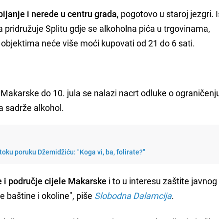
opijanje i nerede u centru grada
, pogotovo u staroj jezgri. 
 pridružuje Splitu gdje se alkoholna pića u trgovinama,
objektima neće više moći kupovati od 21 do 6 sati.
akarske do 10. jula se nalazi nacrt odluke o ograničenj
ja sadrže alkohol.
oku poruku Džemidžiću: "Koga vi, ba, folirate?"
e i područje cijele Makarske
i to u interesu zaštite javnog
ne baštine i okoline", piše
Slobodna Dalamcija
.