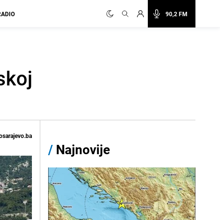
RADIO
90,2 FM
skoj
osarajevo.ba
/
Najnovije