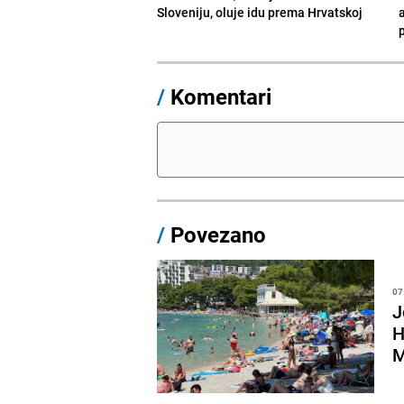
Sloveniju, oluje idu prema Hrvatskoj
a
p
/
Komentari
/
Povezano
07
J
H
M