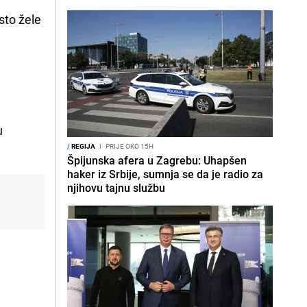
Isto žele
u
/
REGIJA
I
PRIJE OKO 15H
Špijunska afera u Zagrebu: Uhapšen
haker iz Srbije, sumnja se da je radio za
njihovu tajnu službu