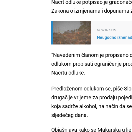
Nacrt odluke potpisao je gradonače
Zakona o izmjenama i dopunama Za
06.06.26. 15:55
Neugodno iznenađe
"Navedenim članom je propisano d
odlukom propisati ograničenje proda
Nacrtu odluke.
Predloženom odlukom se, piše Slo
drugačije vrijeme za prodaju pojedi
koja sadrže alkohol, na način da se
sljedećeg dana.
Objašnjava kako se Makarska u lje