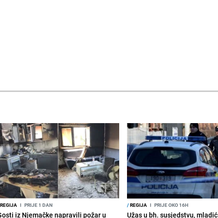
REGIJA
I
PRIJE 1 DAN
/
REGIJA
I
PRIJE OKO 16H
Gosti iz Njemačke napravili požar u
Užas u bh. susjedstvu, mladić