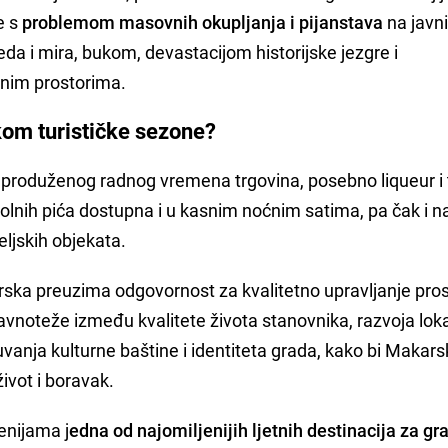
e s
problemom masovnih okupljanja i pijanstava
na javn
a i mira, bukom, devastacijom historijske jezgre i
nim prostorima.
kom turističke sezone?
 produženog radnog vremena trgovina, posebno liqueur i
olnih pića dostupna i u kasnim noćnim satima, pa čak i 
ljskih objekata.
a preuzima odgovornost za kvalitetno upravljanje pros
avnoteže između kvalitete života stanovnika, razvoja lok
uvanja kulturne baštine i identiteta grada, kako bi Makar
ivot i boravak.
enijama j
edna od najomiljenijih ljetnih destinacija za g