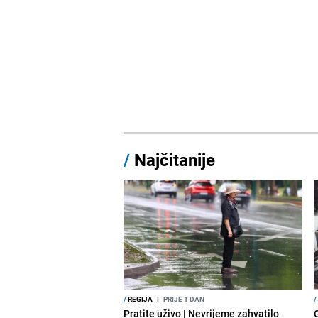
/
Najčitanije
/
REGIJA
I
PRIJE 1 DAN
/
Pratite uživo | Nevrijeme zahvatilo