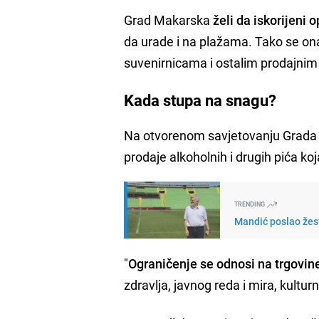
Grad Makarska
želi da iskorijeni 
da urade i na plažama. Tako se ona
suvenirnicama i ostalim prodajnim 
Kada stupa na snagu?
Na otvorenom savjetovanju Grada M
prodaje alkoholnih i drugih pića ko
TRENDING
Mandić poslao žest
"
Ograničenje
se odnosi na trgovin
zdravlja, javnog reda i mira, kultur