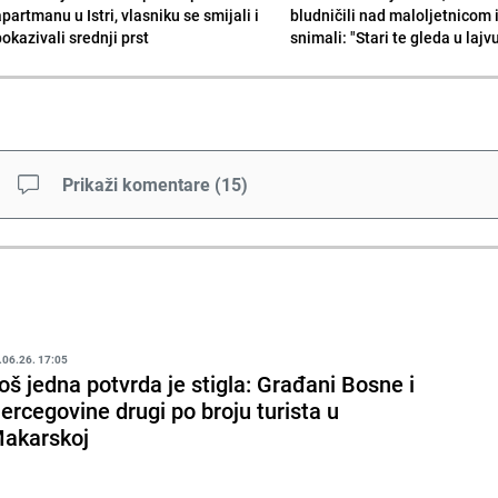
partmanu u Istri, vlasniku se smijali i
bludničili nad maloljetnicom 
okazivali srednji prst
snimali: "Stari te gleda u lajv
Prikaži komentare
(
15
)
.06.26. 17:05
oš jedna potvrda je stigla: Građani Bosne i
ercegovine drugi po broju turista u
akarskoj