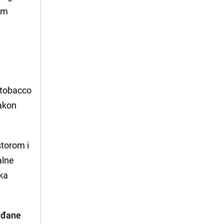
im
 tobacco
nakon
torom i
alne
ska
rađane