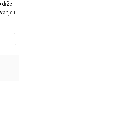
o drže
ovanje u