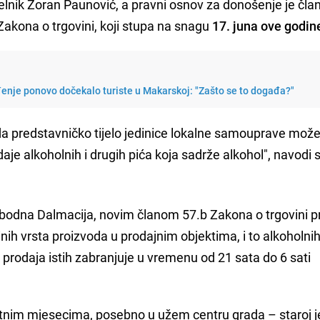
lnik Zoran Paunović, a pravni osnov za donošenje je član
kona o trgovini, koji stupa na snagu
17. juna ove godin
nje ponovo dočekalo turiste u Makarskoj: "Zašto se to događa?"
a predstavničko tijelo jedinice lokalne samouprave mož
je alkoholnih i drugih pića koja sadrže alkohol", navodi 
bodna Dalmacija, novim članom 57.b Zakona o trgovini p
nih vrsta proizvoda u prodajnim objektima, i to alkoholnih
 prodaja istih zabranjuje u vremenu od 21 sata do 6 sati
tnim mjesecima, posebno u užem centru grada – staroj je