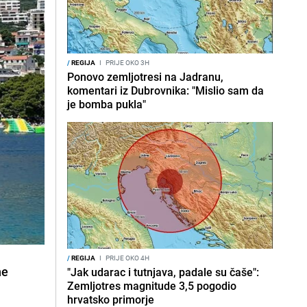
/
REGIJA
I
PRIJE OKO 3H
Ponovo zemljotresi na Jadranu,
komentari iz Dubrovnika: "Mislio sam da
je bomba pukla"
/
REGIJA
I
PRIJE OKO 4H
ne
"Jak udarac i tutnjava, padale su čaše":
Zemljotres magnitude 3,5 pogodio
hrvatsko primorje