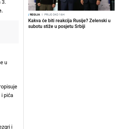
 3.
e.
/
REGIJA
I
PRIJE OKO 16H
Kakva će biti reakcija Rusije? Zelenski u
subotu stiže u posjetu Srbiji
e
se u
ropisuje
 i pića
zgri i