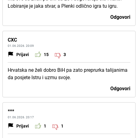
Lobiranje je jaka stvar, a Plenki odlično igra tu igru.
Odgovori
CXC
01.06.2026. 20:09
Prijavi
15
3
Hrvatska ne želi dobro BiH pa zato preprurka talijanima
da posjete Istru i uzmu svoje.
Odgovori
***
01.06.2026. 20:17
Prijavi
1
1