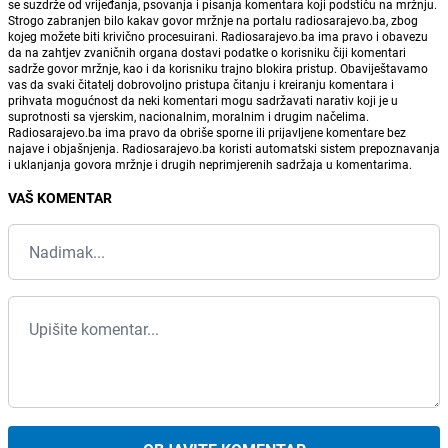
se suzdrže od vrijeđanja, psovanja i pisanja komentara koji podstiču na mržnju.
Strogo zabranjen bilo kakav govor mržnje na portalu radiosarajevo.ba, zbog
kojeg možete biti krivično procesuirani. Radiosarajevo.ba ima pravo i obavezu
da na zahtjev zvaničnih organa dostavi podatke o korisniku čiji komentari
sadrže govor mržnje, kao i da korisniku trajno blokira pristup. Obaviještavamo
vas da svaki čitatelj dobrovoljno pristupa čitanju i kreiranju komentara i
prihvata mogućnost da neki komentari mogu sadržavati narativ koji je u
suprotnosti sa vjerskim, nacionalnim, moralnim i drugim načelima.
Radiosarajevo.ba ima pravo da obriše sporne ili prijavljene komentare bez
najave i objašnjenja. Radiosarajevo.ba koristi automatski sistem prepoznavanja
i uklanjanja govora mržnje i drugih neprimjerenih sadržaja u komentarima.
VAŠ KOMENTAR