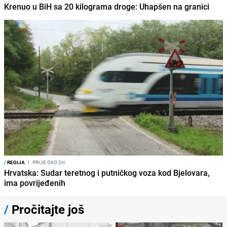
Krenuo u BiH sa 20 kilograma droge: Uhapšen na granici
/
REGIJA
I
PRIJE OKO 2H
Hrvatska: Sudar teretnog i putničkog voza kod Bjelovara,
ima povrijeđenih
/
Pročitajte još