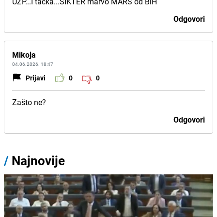
UZP...I tacka...SIKTER marvo MARS od BiH
Odgovori
Mikoja
04.06.2026. 18:47
Prijavi
0
0
Zašto ne?
Odgovori
/
Najnovije