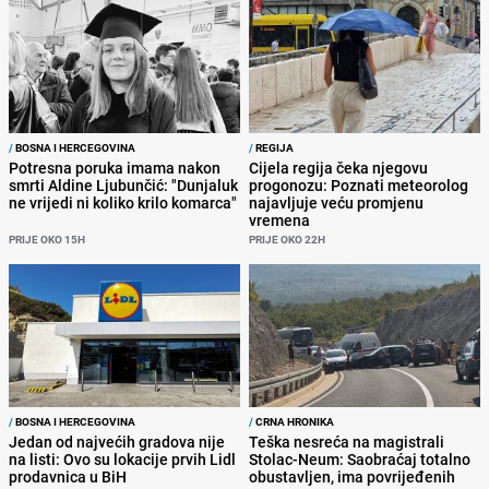
/
BOSNA I HERCEGOVINA
/
REGIJA
Potresna poruka imama nakon
Cijela regija čeka njegovu
smrti Aldine Ljubunčić: "Dunjaluk
progonozu: Poznati meteorolog
ne vrijedi ni koliko krilo komarca"
najavljuje veću promjenu
vremena
PRIJE OKO 15H
PRIJE OKO 22H
/
BOSNA I HERCEGOVINA
/
CRNA HRONIKA
Jedan od najvećih gradova nije
Teška nesreća na magistrali
na listi: Ovo su lokacije prvih Lidl
Stolac-Neum: Saobraćaj totalno
prodavnica u BiH
obustavljen, ima povrijeđenih