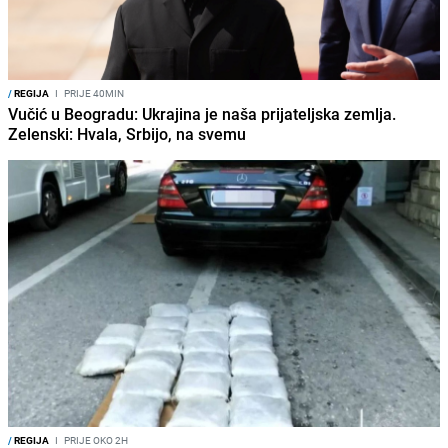
/
REGIJA
I
PRIJE 40MIN
Vučić u Beogradu: Ukrajina je naša prijateljska zemlja.
Zelenski: Hvala, Srbijo, na svemu
/
REGIJA
I
PRIJE OKO 2H