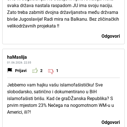
svaka država nastala raspadom JU ima svoju naciju.
Zato treba zabrniti dvojna državljanstva među držvama
bivše Jugoslavije! Radi mira na Balkanu. Bez zličinačkih
velikodržavnih projekata !!
Odgovori
haMaslija
01.06.2026. 22:35
Prijavi
2
1
Jebbemo vam hajku vašu islamofašističku! Sve
slobodarsko, satirično i dokumentirano u BiH
islamofašisti brišu. Kad će graDŽanska Republika? S
prvim mjestom 23% Nečega na nogomotnom WM-u u
Americi, ili?!
Odgovori