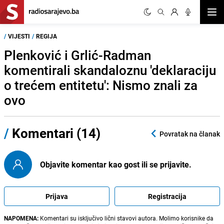
Otvor
/
VIJESTI
/
REGIJA
Plenković i Grlić-Radman
komentirali skandaloznu 'deklaraciju
o trećem entitetu': Nismo znali za
ovo
/
Komentari (14)
Povratak na članak
Objavite komentar kao gost ili se prijavite.
Prijava
Registracija
NAPOMENA:
Komentari su isključivo lični stavovi autora. Molimo korisnike da