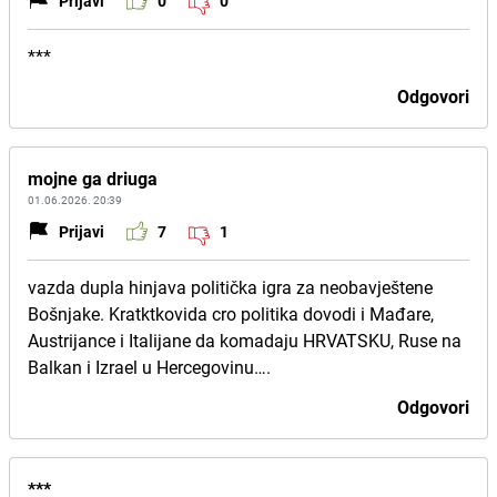
Prijavi
0
0
***
Odgovori
mojne ga driuga
01.06.2026. 20:39
Prijavi
7
1
vazda dupla hinjava politička igra za neobavještene
Bošnjake. Kratktkovida cro politika dovodi i Mađare,
Austrijance i Italijane da komadaju HRVATSKU, Ruse na
Balkan i Izrael u Hercegovinu….
Odgovori
***