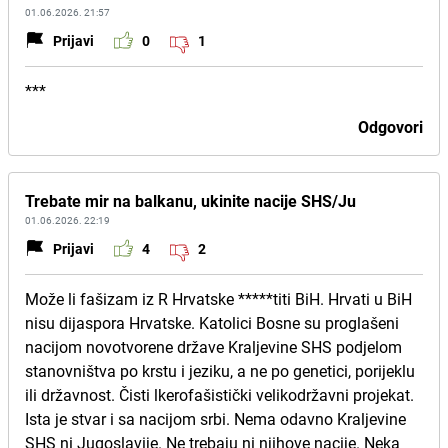
01.06.2026. 21:57
Prijavi
0
1
***
Odgovori
Trebate mir na balkanu, ukinite nacije SHS/Ju
01.06.2026. 22:19
Prijavi
4
2
Može li fašizam iz R Hrvatske *****titi BiH. Hrvati u BiH
nisu dijaspora Hrvatske. Katolici Bosne su proglašeni
nacijom novotvorene države Kraljevine SHS podjelom
stanovništva po krstu i jeziku, a ne po genetici, porijeklu
ili državnost. Čisti lkerofašistički velikodržavni projekat.
Ista je stvar i sa nacijom srbi. Nema odavno Kraljevine
SHS ni Jugoslavije. Ne trebaju ni njihove nacije. Neka