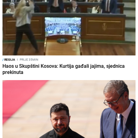
/
REGIJA
I
PRIJE 35MIN
Haos u Skupštini Kosova: Kurtija gađali jajima, sjednica
prekinuta