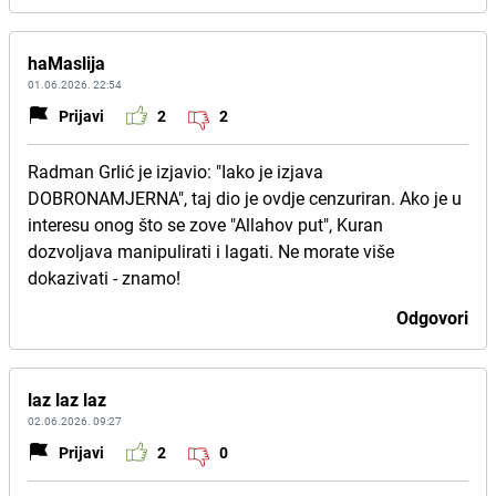
haMaslija
01.06.2026. 22:54
Prijavi
2
2
Radman Grlić je izjavio: "Iako je izjava
DOBRONAMJERNA", taj dio je ovdje cenzuriran. Ako je u
interesu onog što se zove "Allahov put", Kuran
dozvoljava manipulirati i lagati. Ne morate više
dokazivati - znamo!
Odgovori
laz laz laz
02.06.2026. 09:27
Prijavi
2
0