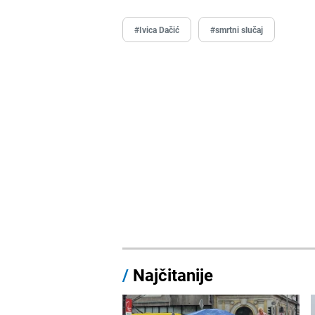
#Ivica Dačić
#smrtni slučaj
/
Najčitanije