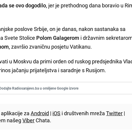
kada se ovo dogodilo
, jer je prethodnog dana boravio u R
anjske poslove Srbije, on je danas, nakon sastanaka sa
a Svete Stolice
Polom Galagerom
i državnim sekretaro
inom
, završio zvaničnu posjetu Vatikanu.
vati u Moskvu da primi orden od ruskog predsjednika Vla
rinos jačanju prijateljstva i saradnje s Rusijom.
Dodajte Radiosarajevo.ba u omiljene Google izvore
aplikacije za
Android
|
iOS
i društvenih mreža
Twitter
|
utem našeg
Viber
Chata.