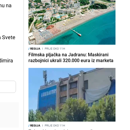
imu na
m Svete
/
REGIJA
I
PRIJE OKO 11H
Filmska pljačka na Jadranu: Maskirani
dimira
razbojnici ukrali 320.000 eura iz marketa
/
REGIJA
I
PRIJE OKO 11H