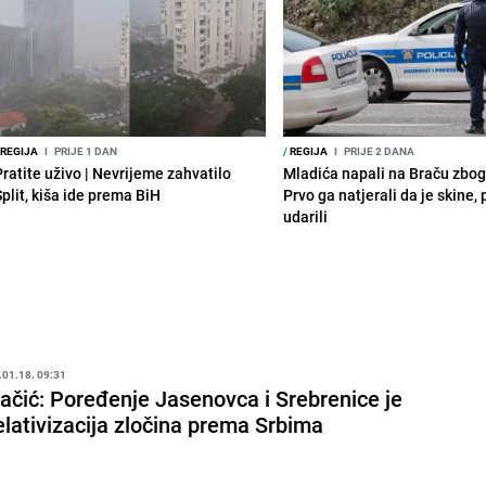
REGIJA
I
PRIJE 1 DAN
/
REGIJA
I
PRIJE 2 DANA
Pratite uživo | Nevrijeme zahvatilo
Mladića napali na Braču zbog
Split, kiša ide prema BiH
Prvo ga natjerali da je skine,
udarili
.01.18. 09:31
ačić: Poređenje Jasenovca i Srebrenice je
elativizacija zločina prema Srbima