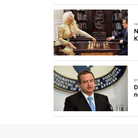
10
N
K
27
D
n