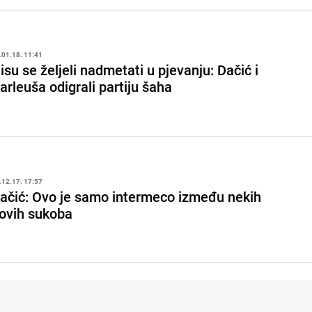
.01.18. 11:41
isu se željeli nadmetati u pjevanju: Dačić i
arleuša odigrali partiju šaha
.12.17. 17:57
ačić: Ovo je samo intermeco između nekih
ovih sukoba