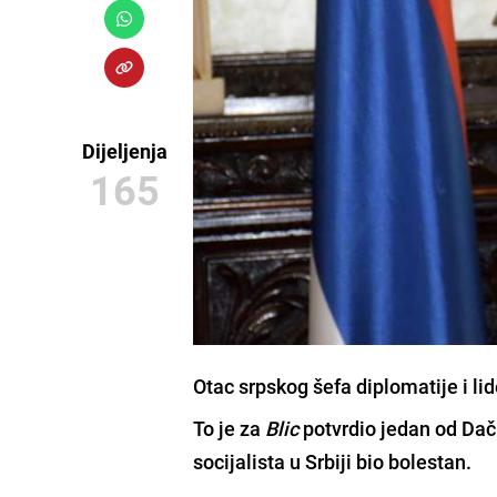
Dijeljenja
165
Otac srpskog šefa diplomatije i li
To je za
Blic
potvrdio jedan od Dači
socijalista u Srbiji bio bolestan.