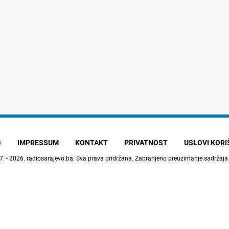
G
IMPRESSUM
KONTAKT
PRIVATNOST
USLOVI KOR
7. - 2026.
radiosarajevo.ba
. Sva prava pridržana. Zabranjeno preuzimanje sadržaja