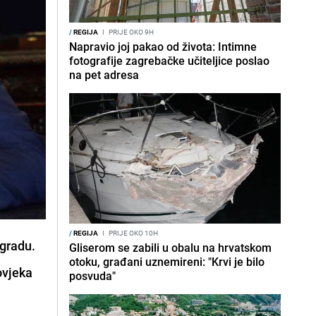
/
REGIJA
I
PRIJE OKO 9H
Napravio joj pakao od života: Intimne
fotografije zagrebačke učiteljice poslao
na pet adresa
/
REGIJA
I
PRIJE OKO 10H
ogradu.
Gliserom se zabili u obalu na hrvatskom
otoku, građani uznemireni: "Krvi je bilo
ovjeka
posvuda"