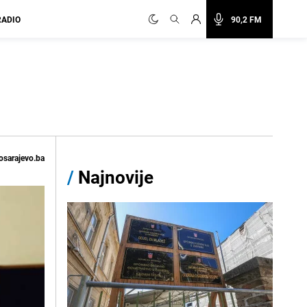
RADIO
90,2 FM
osarajevo.ba
/
Najnovije