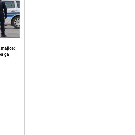
 majice:
 pa ga