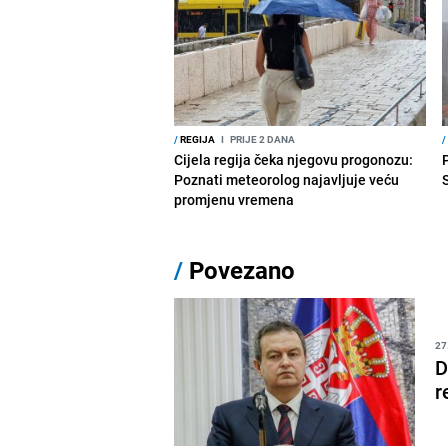
/
REGIJA
I
PRIJE 2 DANA
/
Cijela regija čeka njegovu progonozu:
Poznati meteorolog najavljuje veću
promjenu vremena
/
Povezano
27
D
r