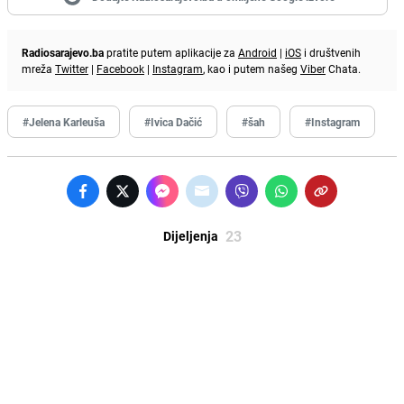
Radiosarajevo.ba
pratite putem aplikacije za
Android
|
iOS
i društvenih
mreža
Twitter
|
Facebook
|
Instagram
, kao i putem našeg
Viber
Chata.
#Jelena Karleuša
#Ivica Dačić
#šah
#Instagram
23
Dijeljenja