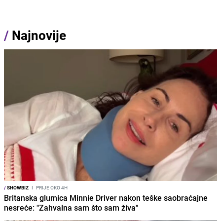
/
Najnovije
/
SHOWBIZ
I
PRIJE OKO 4H
Britanska glumica Minnie Driver nakon teške saobraćajne
nesreće: "Zahvalna sam što sam živa"