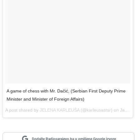
A game of chess with Mr. Dačić, (Serbian First Deputy Prime
Minister and Minister of Foreign Affairs)
A post shared by
JELENA KARLEUŠA
(@karleusastar) on
Jan 9, 2018 at 6:55am PST
Dodajte Radiosarajevo.ba u omiljene Google izvore