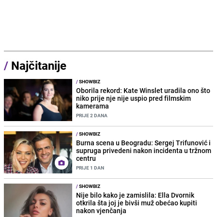
/
Najčitanije
/
SHOWBIZ
Oborila rekord: Kate Winslet uradila ono što
niko prije nje nije uspio pred filmskim
kamerama
PRIJE 2 DANA
/
SHOWBIZ
Burna scena u Beogradu: Sergej Trifunović i
supruga privedeni nakon incidenta u tržnom
centru
PRIJE 1 DAN
/
SHOWBIZ
Nije bilo kako je zamislila: Ella Dvornik
otkrila šta joj je bivši muž obećao kupiti
nakon vjenčanja