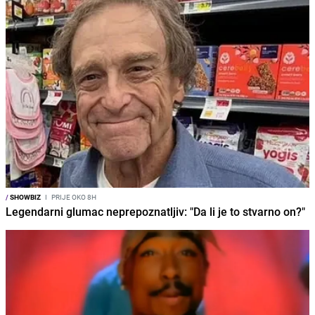
/
SHOWBIZ
I
PRIJE OKO 8H
Legendarni glumac neprepoznatljiv: "Da li je to stvarno on?"