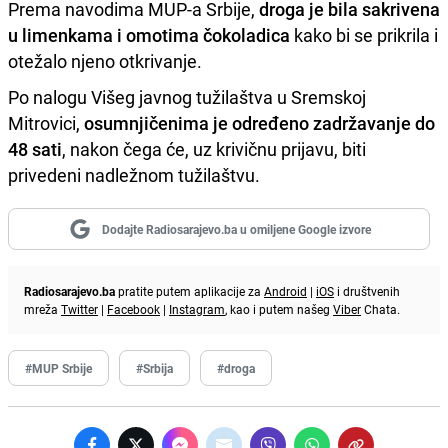
Prema navodima MUP-a Srbije,
droga je bila sakrivena
u limenkama i omotima čokoladica
kako bi se prikrila i
otežalo njeno otkrivanje.
Po nalogu Višeg javnog tužilaštva u Sremskoj
Mitrovici,
osumnjičenima je određeno zadržavanje do
48 sati
, nakon čega će, uz krivičnu prijavu, biti
privedeni nadležnom tužilaštvu.
Dodajte Radiosarajevo.ba u omiljene Google izvore
Radiosarajevo.ba
pratite putem aplikacije za
Android
|
iOS
i društvenih
mreža
Twitter
|
Facebook
|
Instagram
, kao i putem našeg
Viber
Chata.
#MUP Srbije
#Srbija
#droga