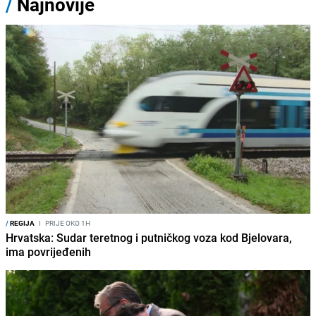
/
Najnovije
/
REGIJA
I
PRIJE OKO 1H
Hrvatska: Sudar teretnog i putničkog voza kod Bjelovara,
ima povrijeđenih