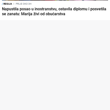
/
REGIJA
I
PRIJE OKO 3H
Napustila posao u inostranstvu, ostavila diplomu i posvetila
se zanatu: Marija živi od obućarstva