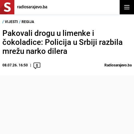
Otvor
/
VIJESTI
/
REGIJA
Pakovali drogu u limenke i
čokoladice: Policija u Srbiji razbila
mrežu narko dilera
08.07.26. 16:50
Radiosarajevo.ba
0