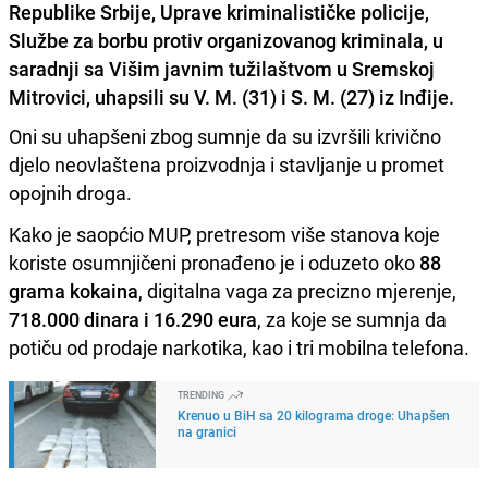
Republike Srbije, Uprave kriminalističke policije,
Službe za borbu protiv organizovanog kriminala, u
saradnji sa Višim javnim tužilaštvom u Sremskoj
Mitrovici, uhapsili su V. M. (31) i S. M. (27) iz Inđije.
Oni su uhapšeni zbog sumnje da su izvršili krivično
djelo neovlaštena proizvodnja i stavljanje u promet
opojnih droga.
Kako je saopćio MUP, pretresom više stanova koje
koriste osumnjičeni pronađeno je i oduzeto oko
88
grama kokaina
, digitalna vaga za precizno mjerenje,
718.000 dinara i 16.290 eura
, za koje se sumnja da
potiču od prodaje narkotika, kao i tri mobilna telefona.
TRENDING
Krenuo u BiH sa 20 kilograma droge: Uhapšen
na granici