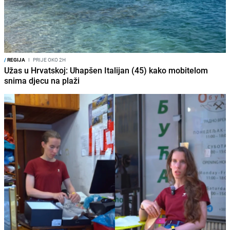
/
REGIJA
I
PRIJE OKO 2H
Užas u Hrvatskoj: Uhapšen Italijan (45) kako mobitelom
snima djecu na plaži