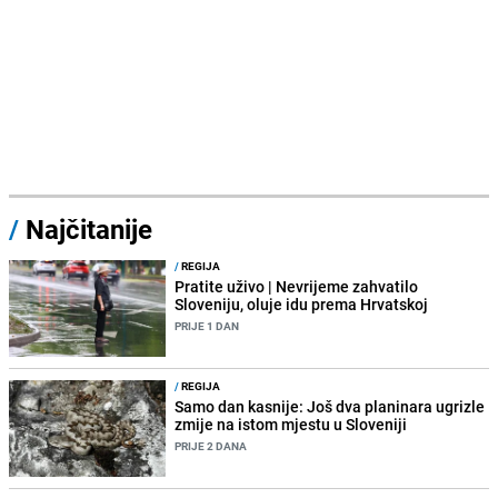
/
Najčitanije
/
REGIJA
Pratite uživo | Nevrijeme zahvatilo
Sloveniju, oluje idu prema Hrvatskoj
PRIJE 1 DAN
/
REGIJA
Samo dan kasnije: Još dva planinara ugrizle
zmije na istom mjestu u Sloveniji
PRIJE 2 DANA