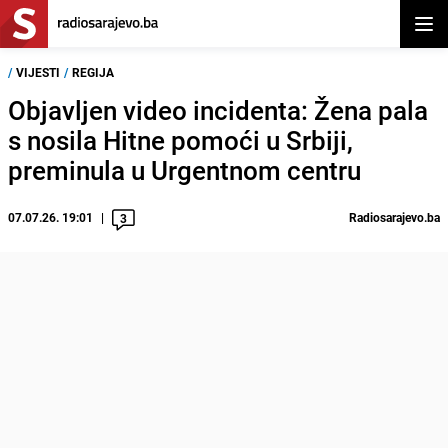
Otvor
/
VIJESTI
/
REGIJA
Objavljen video incidenta: Žena pala
s nosila Hitne pomoći u Srbiji,
preminula u Urgentnom centru
07.07.26. 19:01
Radiosarajevo.ba
3