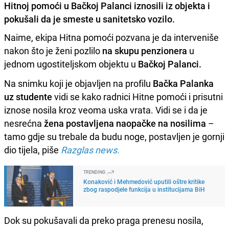
Hitnoj pomoći u Bačkoj Palanci iznosili iz objekta i
pokušali da je smeste u sanitetsko vozilo.
Naime, ekipa Hitna pomoći pozvana je da interveniše
nakon što je ženi pozlilo
na skupu penzionera
u
jednom ugostiteljskom objektu u
Bačkoj Palanci.
Na snimku koji je objavljen na profilu
Bačka Palanka
uz studente
vidi se kako radnici Hitne pomoći i prisutni
iznose nosila kroz veoma uska vrata. Vidi se i da je
nesrećna
žena postavljena naopačke na nosilima
–
tamo gdje su trebale da budu noge, postavljen je gornji
dio tijela, piše
Razglas news.
TRENDING
Konaković i Mehmedović uputili oštre kritike
zbog raspodjele funkcija u institucijama BiH
Dok su pokušavali da preko praga prenesu nosila,