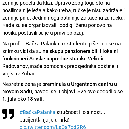
žena je počela da klizi. Upravo zbog toga što na
nosilima nije ležala kako treba, ručke je nisu zadržale i
žena je pala. Jedna noga ostala je zakačena za ručku.
Kada su se organizovali i podigli ženu ponovo na
nosila, postavili su je u pravi položaj.
Na profilu Bačka Palanka uz studente piše i da se na
snimku vidi da su
na skupu penzionera bili i lokalni
funkcioneri Srpske napredne stranke
Velimir
Radovanov, inače pomoćnik predsjednika opštine, i
Vojislav Zubac.
Nesretna žena je
preminula u Urgentnom centru u
Novom Sadu
, navodi se u objavi. Sve ovo dogodilo se
1. jula oko 18 sati.
#BačkaPalanka
stručnost i lojalnost...
pacijentkinja je umrla❗
pic.twitter.com/LsQa7pdGR6