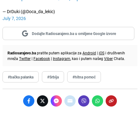
— DrDuki (@Doca_da_lekic)
July 7, 2026
Dodajte Radiosarajevo.ba u omiljene Google izvore
Radiosarajevo.ba
pratite putem aplikacije za
Android
|
iOS
i društvenih
mreža
Twitter
|
Facebook
|
Instagram
, kao i putem našeg
Viber
Chata.
#bačka palanka
#Srbija
#hitna pomoć