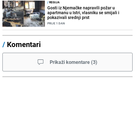
/
REGIJA
Gosti iz Njemačke napravili požar u
apartmanu u Istri, vlasniku se smijali i
pokazivali srednji prst
PRIJE 1 DAN
/
Komentari
Prikaži komentare
(
3
)