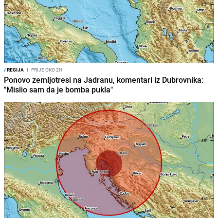
/
REGIJA
I
PRIJE OKO 2H
Ponovo zemljotresi na Jadranu, komentari iz Dubrovnika:
"Mislio sam da je bomba pukla"