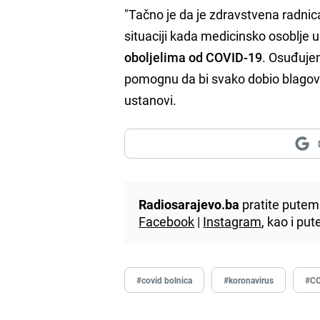
"Tačno je da je zdravstvena radn
situaciji kada medicinsko osoblje u 
oboljelima od COVID-19
. Osuđuje
pomognu da bi svako dobio blagov
ustanovi.
Radiosarajevo.ba
pratite putem 
Facebook
|
Instagram
, kao i p
#covid bolnica
#koronavirus
#C