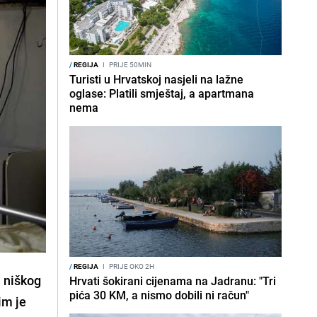
/
REGIJA
I
PRIJE 50MIN
Turisti u Hrvatskoj nasjeli na lažne
oglase: Platili smještaj, a apartmana
nema
/
REGIJA
I
PRIJE OKO 2H
u niškog
Hrvati šokirani cijenama na Jadranu: "Tri
pića 30 KM, a nismo dobili ni račun"
tim je