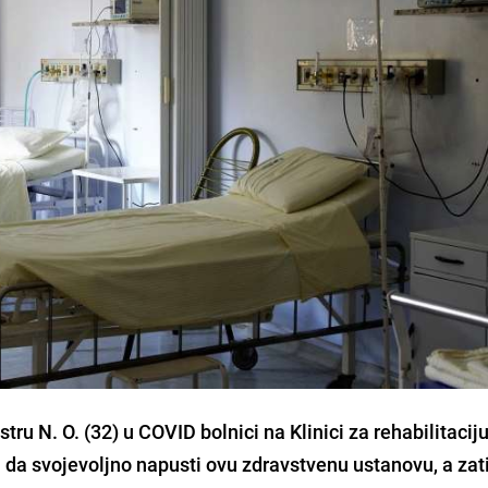
tru N. O. (32)
u
COVID bolnici
na
Klinici za rehabilitacij
la da svojevoljno napusti ovu zdravstvenu ustanovu
, a za