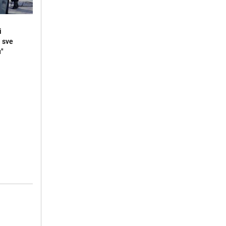
i
i sve
u"