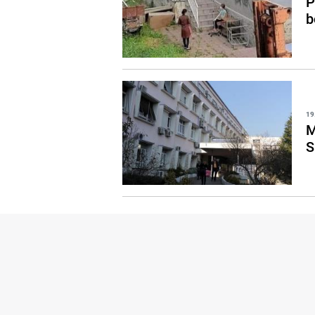
P
b
19
M
S