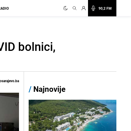
RADIO
90,2 FM
ID bolnici,
osarajevo.ba
/
Najnovije