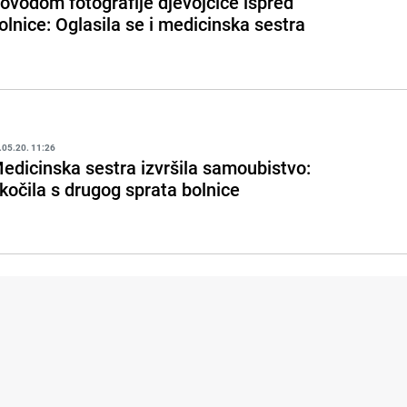
ovodom fotografije djevojčice ispred
olnice: Oglasila se i medicinska sestra
.05.20. 11:26
edicinska sestra izvršila samoubistvo:
kočila s drugog sprata bolnice