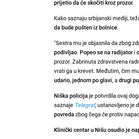
prijetio da će skočiti kroz prozor
.
Kako saznaju srbijanski mediji, te
da bude pušten iz bolnice
.
"Sestra mu je objasnila da zbog z
podivljao
.
Popeo se na radijator
i
prozor. Zabrinuta zdravstvena radn
vrati ga u krevet. Međutim, čim mu
udario
,
jednom po glavi
, a
drugi p
Niška policija
je potvrdila ovaj dog
saznaje
Telegraf
, ustanovljeno je 
povreda
zbog čega će protiv napad
Klinički centar u Nišu osudio je n