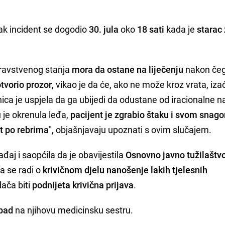
žak incident se dogodio
30. jula
oko
18 sati
kada je
starac 
dravstvenog stanja
mora da ostane na liječenju
nakon čeg
otvorio prozor
, vikao je da će, ako ne može kroz vrata, iza
ica je uspjela da ga ubijedi da odustane od iracionalne na
 je okrenula leđa,
pacijent je zgrabio štaku i svom snag
ut po rebrima
", objašnjavaju upoznati s ovim slučajem.
ađaj i saopćila da je obavijestila
Osnovno javno tužilaštv
da se radi o
krivičnom djelu nanošenje lakih tjelesnih
ača biti
podnijeta krivična prijava
.
apad
na njihovu medicinsku sestru.