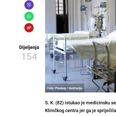
Dijeljenja
154
Foto: Pixabay / Ilustracija
S. K. (82)
istukao je medicinsku ses
Kliničkog centra
jer ga je
spriječi