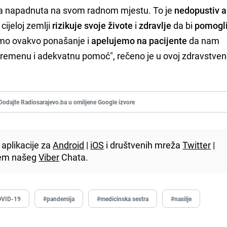
ica napadnuta na svom radnom mjestu. To je
nedopustiv a
cijeloj zemlji
rizikuje svoje živote
i
zdravlje
da bi
pomogl
mo ovakvo ponašanje i
apelujemo na pacijente
da nam
remenu i adekvatnu pomoć", rečeno je u ovoj zdravstven
Dodajte Radiosarajevo.ba u omiljene Google izvore
aplikacije za
Android
|
iOS
i društvenih mreža
Twitter
|
utem našeg
Viber
Chata.
OVID-19
#pandemija
#medicinska sestra
#nasilje