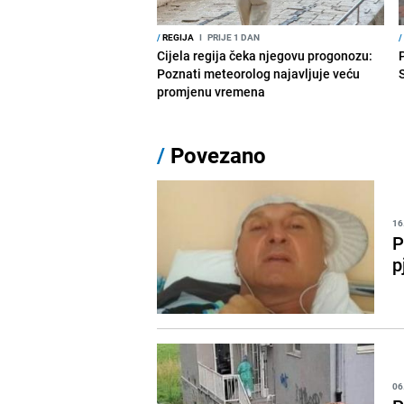
/
REGIJA
I
PRIJE 1 DAN
/
Cijela regija čeka njegovu progonozu:
Poznati meteorolog najavljuje veću
promjenu vremena
/
Povezano
16
P
p
06