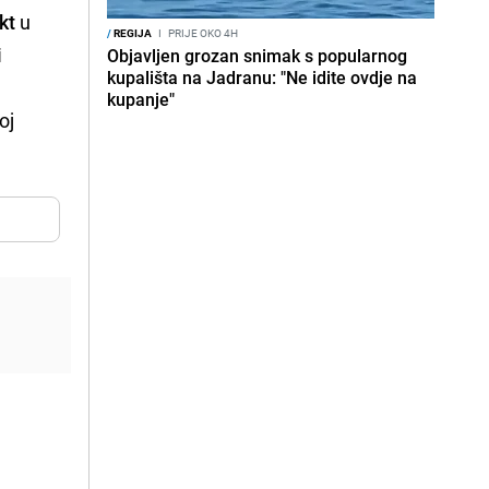
kt
u
/
REGIJA
I
PRIJE OKO 4H
i
Objavljen grozan snimak s popularnog
kupališta na Jadranu: "Ne idite ovdje na
kupanje"
oj