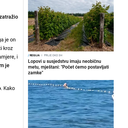
zatražio
a je on
ći kroz
mjere, i
/
REGIJA
I
PRIJE OKO 3H
Lopovi u susjedstvu imaju neobičnu
om je
metu, mještani: "Počet ćemo postavljati
zamke"
o
. Kako