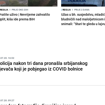
REGIJA
I
PRIJE OKO 20H
/
REGIJA
I
PRIJE 2 DANA
Pratite uživo | Nevrijeme zahvatilo
Užas u bh. susjedstvu, mladić
Split, kiša ide prema BiH
bludničili nad maloljetnicom 
snimali: "Stari te gleda u lajv
.07.20. 16:02
olicija nakon tri dana pronašla srbijanskog
jevača koji je pobjegao iz COVID bolnice
.07.20. 09:27