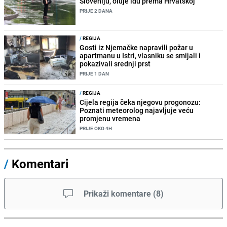
Sloveniju, oluje idu prema Hrvatskoj
PRIJE 2 DANA
/
REGIJA
Gosti iz Njemačke napravili požar u
apartmanu u Istri, vlasniku se smijali i
pokazivali srednji prst
PRIJE 1 DAN
/
REGIJA
Cijela regija čeka njegovu progonozu:
Poznati meteorolog najavljuje veću
promjenu vremena
PRIJE OKO 4H
/
Komentari
Prikaži komentare
(
8
)