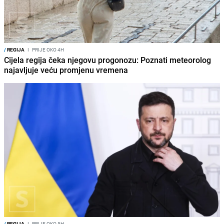
/
REGIJA
I
PRIJE OKO 4H
Cijela regija čeka njegovu progonozu: Poznati meteorolog
najavljuje veću promjenu vremena
/
REGIJA
I
PRIJE OKO 5H