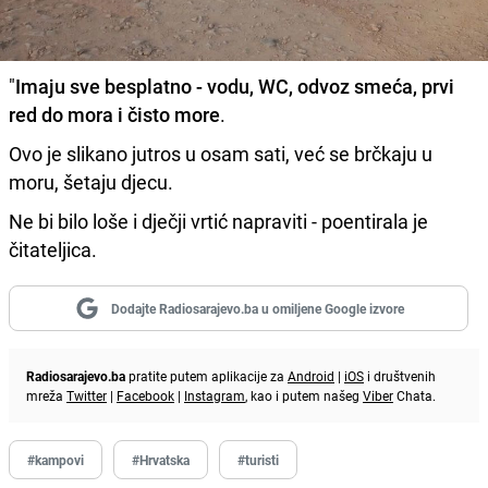
"
Imaju sve besplatno - vodu, WC, odvoz smeća, prvi
red do mora i čisto more
.
Ovo je slikano jutros u osam sati, već se brčkaju u
moru, šetaju djecu.
Ne bi bilo loše i dječji vrtić napraviti - poentirala je
čitateljica.
Dodajte Radiosarajevo.ba u omiljene Google izvore
Radiosarajevo.ba
pratite putem aplikacije za
Android
|
iOS
i društvenih
mreža
Twitter
|
Facebook
|
Instagram
, kao i putem našeg
Viber
Chata.
#kampovi
#Hrvatska
#turisti