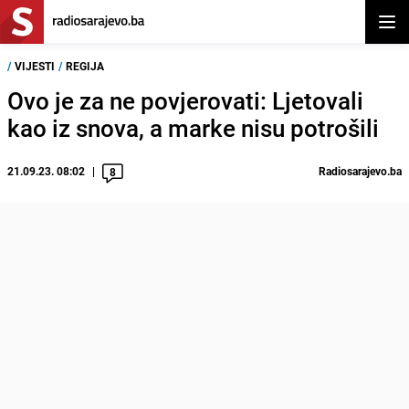
Otvor
/
VIJESTI
/
REGIJA
Ovo je za ne povjerovati: Ljetovali
kao iz snova, a marke nisu potrošili
21.09.23. 08:02
Radiosarajevo.ba
8