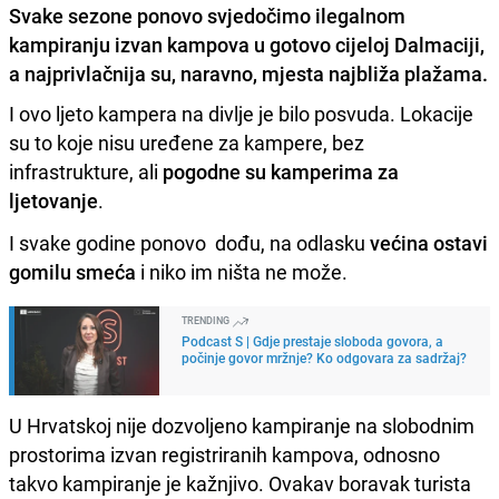
Svake sezone ponovo svjedočimo ilegalnom
kampiranju izvan kampova u gotovo cijeloj Dalmaciji,
a najprivlačnija su, naravno, mjesta najbliža plažama.
I ovo ljeto kampera na divlje je bilo posvuda. Lokacije
su to koje nisu uređene za kampere, bez
infrastrukture, ali
pogodne su kamperima za
ljetovanje
.
I svake godine ponovo dođu, na odlasku
većina ostavi
gomilu smeća
i niko im ništa ne može.
TRENDING
Podcast S | Gdje prestaje sloboda govora, a
počinje govor mržnje? Ko odgovara za sadržaj?
U Hrvatskoj nije dozvoljeno kampiranje na slobodnim
prostorima izvan registriranih kampova, odnosno
takvo kampiranje je kažnjivo. Ovakav boravak turista