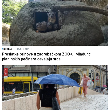
/
REGIJA
I
PRIJE OKO 1H
Preslatke prinove u zagrebačkom ZOO-u: Mladunci
planinskih pećinara osvajaju srca