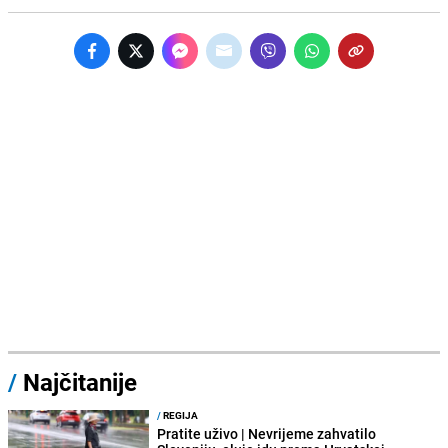
/
Najčitanije
/
REGIJA
Pratite uživo | Nevrijeme zahvatilo