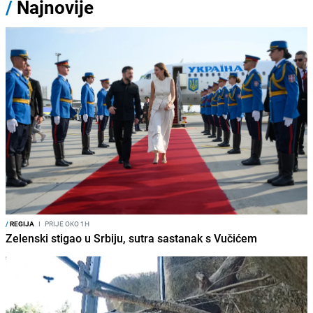
/
Najnovije
/
REGIJA
I
PRIJE OKO 1H
Zelenski stigao u Srbiju, sutra sastanak s Vučićem