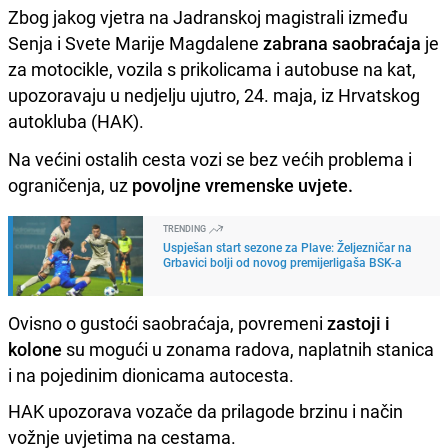
Zbog jakog vjetra na Jadranskoj magistrali između
Senja i Svete Marije Magdalene
zabrana saobraćaja
je
za motocikle, vozila s prikolicama i autobuse na kat,
upozoravaju u nedjelju ujutro, 24. maja, iz Hrvatskog
autokluba (HAK).
Na većini ostalih cesta vozi se bez većih problema i
ograničenja, uz
povoljne vremenske uvjete.
TRENDING
Uspješan start sezone za Plave: Željezničar na
Grbavici bolji od novog premijerligaša BSK-a
Ovisno o gustoći saobraćaja, povremeni
zastoji i
kolone
su mogući u zonama radova, naplatnih stanica
i na pojedinim dionicama autocesta.
HAK upozorava vozače da prilagode brzinu i način
vožnje uvjetima na cestama.