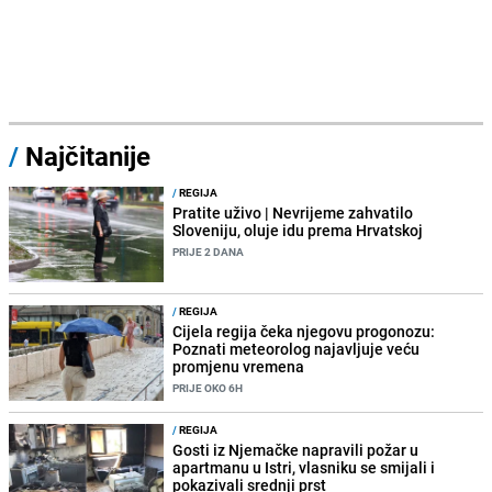
/
Najčitanije
/
REGIJA
Pratite uživo | Nevrijeme zahvatilo
Sloveniju, oluje idu prema Hrvatskoj
PRIJE 2 DANA
/
REGIJA
Cijela regija čeka njegovu progonozu:
Poznati meteorolog najavljuje veću
promjenu vremena
PRIJE OKO 6H
/
REGIJA
Gosti iz Njemačke napravili požar u
apartmanu u Istri, vlasniku se smijali i
pokazivali srednji prst