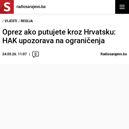
Otvor
/
VIJESTI
/
REGIJA
Oprez ako putujete kroz Hrvatsku:
HAK upozorava na ograničenja
24.05.26. 11:07
Radiosarajevo.ba
0