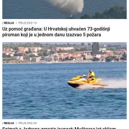
/
REGIJA
I
PRIJE OKO 1H
Uz pomoć građana: U Hrvatskoj uhvaćen 73-godišnji
piroman koji je u jednom danu izazvao 5 požara
/
REGIJA
I
PRIJE OKO 2H