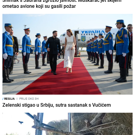
Snimak s Jadrana zgrozio javnost: Muškarac jet skijem
ometao avione koji su gasili požar
/
REGIJA
I
PRIJE OKO 3H
Zelenski stigao u Srbiju, sutra sastanak s Vučićem