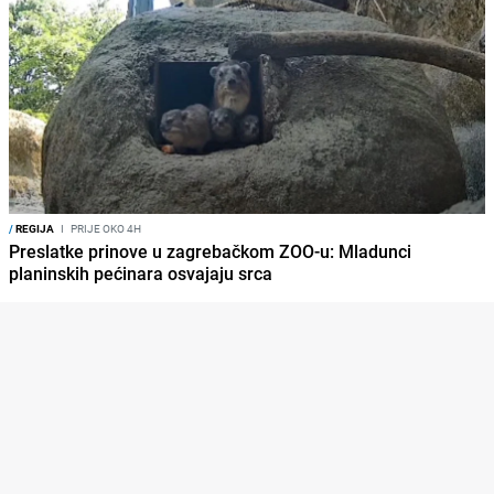
/
REGIJA
I
PRIJE OKO 4H
Preslatke prinove u zagrebačkom ZOO-u: Mladunci
planinskih pećinara osvajaju srca