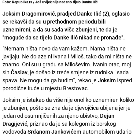
Foto: Republika.rs / Još uvijek nije nađeno tijelo Danke Ilić
Joksim Dragomirović, pradjed Danke Ilić (2), oglasio
se rekavši da su u prethodnom periodu bili
uznemireni, a da su sada više zbunjeni, te da je
"moguće da se tijelo Danke Ilić nikad ne pronađe".
"Nemam ništa novo da vam kažem. Nama ništa ne
javljaju. Ne dolaze ni Ivana i Miloš, tako da mi ništa ne
znamo. Oni su u gradu sa Miloševim. Ivanin otac, moj
sin
Časlav
, je došao iz treće smjene iz rudnika i sada
spava. Ne mogu da ga budim", rekao je
Joksim
ispred
porodične kuće u mjestu Brestovac.
Joksim je istakao da više nije onoliko uznemiren koliko
je zbunjen, pošto se zna da je djevojčica ubijena jer je
jedan od osumnjičenih za njeno ubistvo,
Dejan
Dragijević,
priznao da je sa kolegom iz borskog
vodovoda
Srđanom Jankovićem
automobilom udario