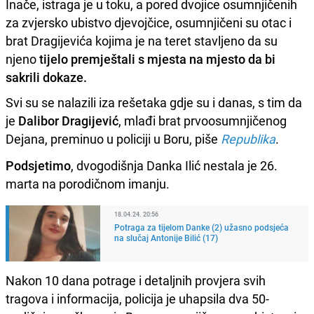
Inače, istraga je u toku, a pored dvojice osumnjičenih
za zvjersko ubistvo djevojčice, osumnjičeni su otac i
brat Dragijevića kojima je na teret stavljeno da su
njeno
tijelo premještali s mjesta na mjesto da bi
sakrili dokaze.
Svi su se nalazili iza rešetaka gdje su i danas, s tim da
je
Dalibor Dragijević
, mlađi brat prvoosumnjičenog
Dejana, preminuo u policiji u Boru, piše
Republika
.
Podsjetimo
, dvogodišnja Danka Ilić nestala je 26.
marta na porodičnom imanju.
18.04.24. 20:56
Potraga za tijelom Danke (2) užasno podsjeća
na slučaj Antonije Bilić (17)
Nakon 10 dana potrage i detaljnih provjera svih
tragova i informacija, policija je uhapsila dva 50-