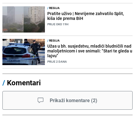
/
REGIJA
Pratite uživo | Nevrijeme zahvatilo Split,
kiša ide prema BiH
PRIJE OKO 19H
/
REGIJA
Užas u bh. susjedstvu, mladići bludničili nad
maloljetnicom i sve snimali: "Stari te gleda u
lajvu"
PRIJE 2 DANA
/
Komentari
Prikaži komentare
(
2
)