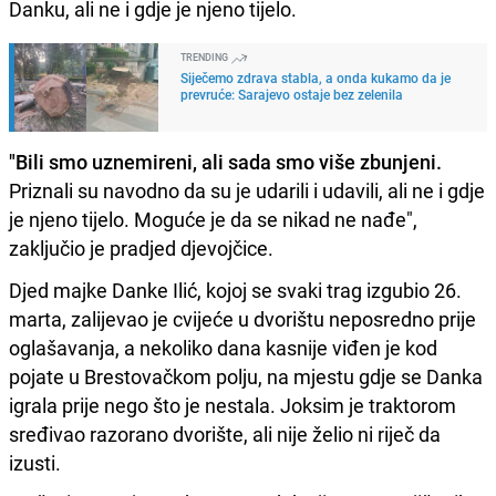
Danku, ali ne i gdje je njeno tijelo.
TRENDING
Siječemo zdrava stabla, a onda kukamo da je
prevruće: Sarajevo ostaje bez zelenila
"Bili smo uznemireni, ali sada smo više zbunjeni.
Priznali su navodno da su je udarili i udavili, ali ne i gdje
je njeno tijelo. Moguće je da se nikad ne nađe",
zaključio je pradjed djevojčice.
Djed majke Danke Ilić, kojoj se svaki trag izgubio 26.
marta, zalijevao je cvijeće u dvorištu neposredno prije
oglašavanja, a nekoliko dana kasnije viđen je kod
pojate u Brestovačkom polju, na mjestu gdje se Danka
igrala prije nego što je nestala. Joksim je traktorom
sređivao razorano dvorište, ali nije želio ni riječ da
izusti.