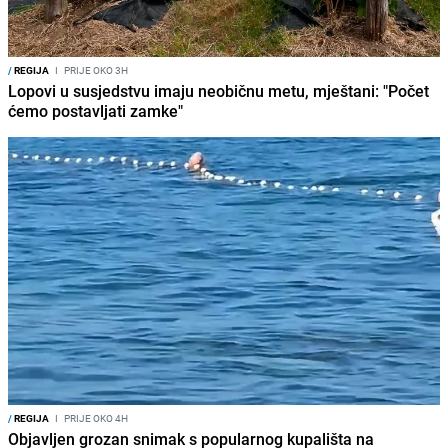
/
REGIJA
I
PRIJE OKO 3H
Lopovi u susjedstvu imaju neobičnu metu, mještani: "Počet
ćemo postavljati zamke"
/
REGIJA
I
PRIJE OKO 4H
Objavljen grozan snimak s popularnog kupališta na