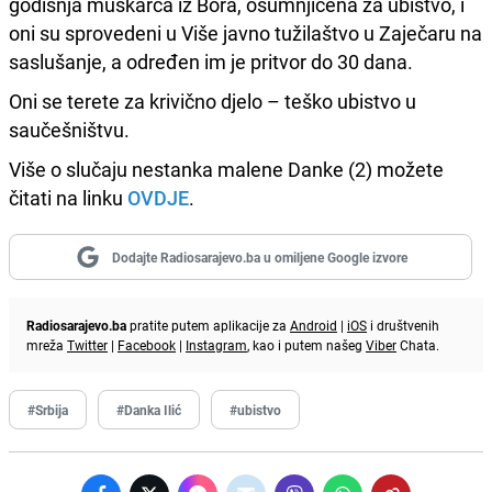
godišnja muškarca iz Bora, osumnjičena za ubistvo, i
oni su sprovedeni u Više javno tužilaštvo u Zaječaru na
saslušanje, a određen im je pritvor do 30 dana.
Oni se terete za krivično djelo – teško ubistvo u
saučešništvu.
Više o slučaju nestanka malene Danke (2) možete
čitati na linku
OVDJE
.
Dodajte Radiosarajevo.ba u omiljene Google izvore
Radiosarajevo.ba
pratite putem aplikacije za
Android
|
iOS
i društvenih
mreža
Twitter
|
Facebook
|
Instagram
, kao i putem našeg
Viber
Chata.
#Srbija
#Danka Ilić
#ubistvo