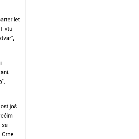
arter let
 Tivtu
stvar",
i
žani.
a",
ost još
jvećim
e se
e Crne