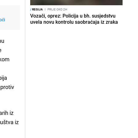
/
REGIJA
I
PRIJE OKO 2H
Vozači, oprez: Policija u bh. susjedstvu
oći
uvela novu kontrolu saobraćaja iz zraka
nu
e
kom
ija
 protiv
rih iz
uštva iz