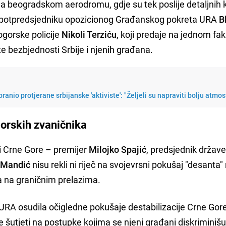
na beogradskom aerodromu, gdje su tek poslije detaljnih 
je potpredsjedniku opozicionog Građanskog pokreta URA
B
ogorske policije
Nikoli Terziću
, koji predaje na jednom fak
te bezbjednosti Srbije i njenih građana.
branio protjerane srbijanske 'aktiviste': "Željeli su napraviti bolju atmo
gorskih zvaničnika
ci Crne Gore – premijer
Milojko Spajić
, predsjednik držav
 Mandić
nisu rekli ni riječ na svojevrsni pokušaj "desanta"
a na graničnim prelazima.
URA osudila očigledne pokušaje destabilizacije Crne Gor
 šutjeti na postupke kojima se njeni građani diskriminišu 