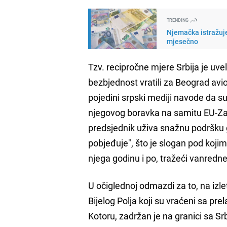
TRENDING
Njemačka istražuje
mjesečno
Tzv. recipročne mjere Srbija je uve
bezbjednost vratili za Beograd av
pojedini srpski mediji navode da s
njegovog boravka na samitu EU-Zapa
predsjednik uživa snažnu podršku g
pobjeđuje", što je slogan pod kojim
njega godinu i po, tražeći vanredne
U očiglednoj odmazdi za to, na izle
Bijelog Polja koji su vraćeni sa p
Kotoru, zadržan je na granici sa Sr