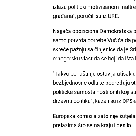
izlažu politički motivisanom maltre
građana", poručili su iz URE.
Najjača opoziciona Demokratska part
samo potvrda potrebe Vučića da po
skreće pažnju sa činjenice da je Srb
crnogorsku vlast da se boji da išta
"Takvo ponašanje ostavlja utisak d
bezbjednosne odluke podređuju str
političke samostalnosti onih koji 
državnu politiku", kazali su iz DPS
Europska komisija zato nije šutjela
prelazima što se na kraju i desilo.