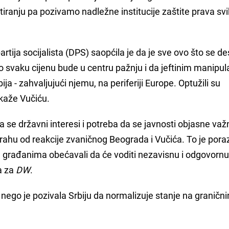
tiranju pa pozivamo nadležne institucije zaštite prava sv
ija socijalista (DPS) saopćila je da je sve ovo što se de
 svaku cijenu bude u centru pažnju i da jeftinim manipu
ija - zahvaljujući njemu, na periferiji Europe. Optužili su
 kaže Vučiću.
a se državni interesi i potreba da se javnosti objasne važ
ahu od reakcije zvaničnog Beograda i Vučića. To je poraz
su građanima obećavali da će voditi nezavisnu i odgovorn
-a za
DW
.
 nego je pozivala Srbiju da normalizuje stanje na graničn