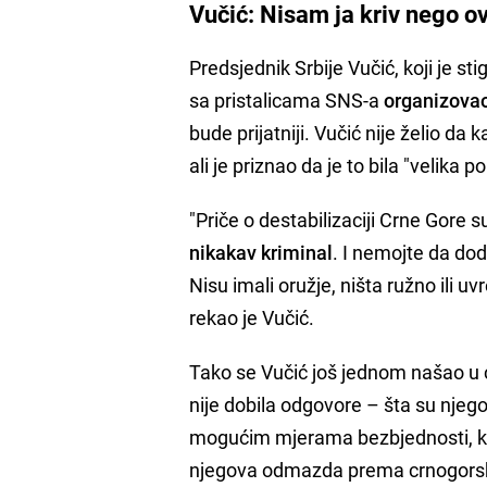
Vučić: Nisam ja kriv nego o
Predsjednik Srbije Vučić, koji je st
sa pristalicama SNS-a
organizovao
bude prijatniji. Vučić nije želio da 
ali je priznao da je to bila "velika p
"Priče o destabilizaciji Crne Gore s
nikakav kriminal
. I nemojte da dod
Nisu imali oružje, ništa ružno ili uv
rekao je Vučić.
Tako se Vučić još jednom našao u 
nije dobila odgovore – šta su njego
mogućim mjerama bezbjednosti, ko j
njegova odmazda prema crnogorski