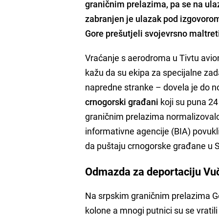
graničnim prelazima, pa se na ulaz
zabranjen je ulazak pod izgovorom 
Gore prešutjeli svojevrsno maltre
Vraćanje s aerodroma u Tivtu avion
kažu da su ekipa za specijalne za
napredne stranke – dovela je do n
crnogorski građani
koji su puna 24 
graničnim prelazima normalizovalo
informativne agencije (BIA) povukli
da puštaju crnogorske građane u S
Odmazda za deportaciju Vuči
Na srpskim graničnim prelazima Gos
kolone a mnogi putnici su se vratil