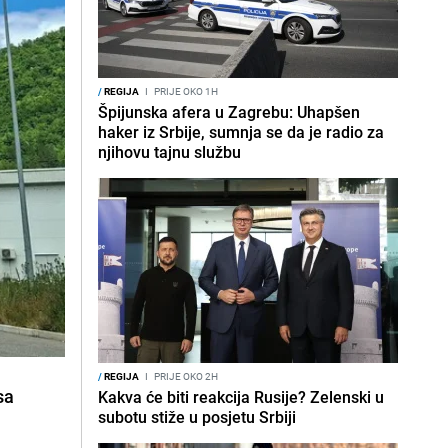
/
REGIJA
I
PRIJE OKO 1H
Špijunska afera u Zagrebu: Uhapšen
haker iz Srbije, sumnja se da je radio za
njihovu tajnu službu
/
REGIJA
I
PRIJE OKO 2H
sa
Kakva će biti reakcija Rusije? Zelenski u
subotu stiže u posjetu Srbiji