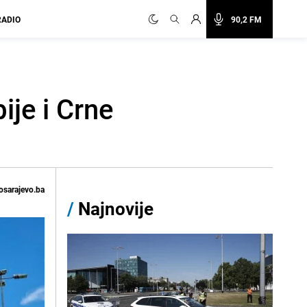
RADIO
90,2 FM
je i Crne
osarajevo.ba
/
Najnovije