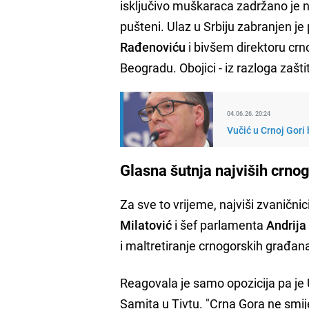
isključivo muškaraca zadržano je 
pušteni. Ulaz u Srbiju zabranjen 
Rađenoviću
i bivšem direktoru crn
Beogradu. Obojici - iz razloga zašti
04.06.26. 20:24
Vučić u Crnoj Gori 
Glasna šutnja najviših crno
Za sve to vrijeme, najviši zvanični
Milatović
i šef parlamenta
Andrija
i maltretiranje crnogorskih građan
Reagovala je samo opozicija pa je 
Samita u Tivtu. "Crna Gora ne smije