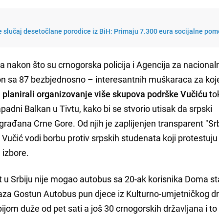
 slučaj desetočlane porodice iz BiH: Primaju 7.300 eura socijalne pom
la nakon što su crnogorska policija i Agencija za nacional
ion sa 87 bezbjednosno – interesantnih muškaraca za koj
u
planirali organizovanje više skupova podrške Vučiću
to
dni Balkan u Tivtu, kako bi se stvorio utisak da srpski
rađana Crne Gore. Od njih je zaplijenjen transparent "Srb
 Vučić vodi borbu protiv srpskih studenata koji protestuju
 izbore.
t u Srbiju nije mogao autobus sa 20-ak korisnika Doma sta
relaza Gostun Autobus pun djece iz Kulturno-umjetničkog dr
bijom duže od pet sati a još 30 crnogorskih državljana i to