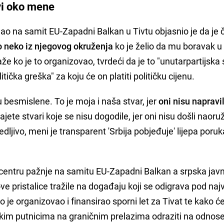
vi oko mene
igao na samit EU-Zapadni Balkan u Tivtu objasnio je da je č
 neko iz njegovog okruženja
ko je želio da mu boravak u
kaže ko je to organizovao, tvrdeći da je to "unutarpartijska 
olitička greška" za koju će on platiti političku cijenu.
u besmislene. To je moja i naša stvar, jer
oni nisu napravil
ajete stvari koje se nisu dogodile, jer oni nisu došli naoru
redljivo, meni je transparent 'Srbija pobjeđuje' lijepa poruk
centru pažnje na samitu EU-Zapadni Balkan a srpska javn
ve pristalice tražile na događaju koji se odigrava pod na
e organizovao i finansirao sporni let za Tivat te kako ć
m putnicima na graničnim prelazima odraziti na odnos