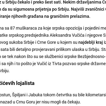
 u Srbiju čekalo i preko šest sati. Nekim državljanima 
da su sigurnosna prijetnja po Srbiju. Najviši zvaničnici
tiranje njihovih građana na graničnim prelazima.
a sa 87 muškaraca za koje srpska opozicija i pojedini me
datke srpskog predsjednika Aleksandra Vučića i njegove 
ovog sukoba Srbije i Crne Gore u kojem su
najdeblji kraj i
sata bili detaljno provjeravani prilikom ulaska u Srbiju. S
 se tek nakon što su se službenici srpske Bezbjednosno-
 sa njih i to pošto je Vučić iz Tivta pozvao srpske državn
rbiju.
ćevih lojalista
tun, Špiljani i Jabuka tokom četvrtka su bile kilometar
i nazad u Crnu Goru jer nisu mogli da čekaju.