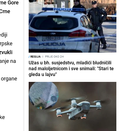
Crne Gore
 Crne
diji
Srpske
zvukli
/
REGIJA
I
PRIJE OKO 2H
tanje na
Užas u bh. susjedstvu, mladići bludničili
nad maloljetnicom i sve snimali: "Stari te
gleda u lajvu"
e organe
ske