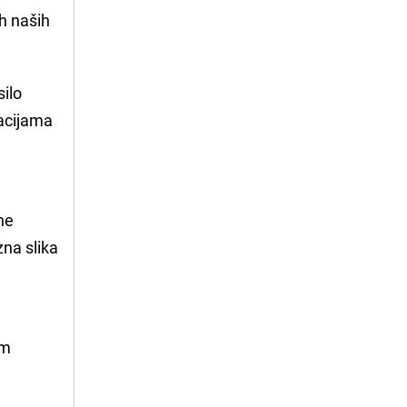
ih naših
silo
lacijama
ne
na slika
u
im