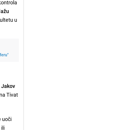
kontrola
lažu
ultetu u
sferu"
e
Jakov
 na Tivat
e uoči
ili