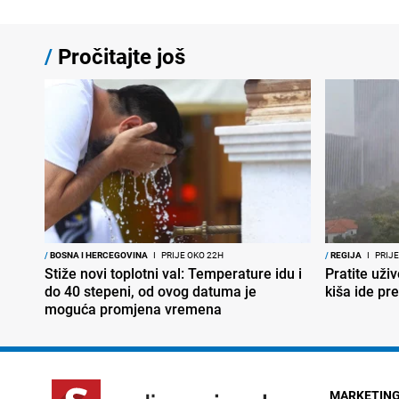
/
Pročitajte još
/
BOSNA I HERCEGOVINA
I
PRIJE OKO 22H
/
REGIJA
I
PRIJE
Stiže novi toplotni val: Temperature idu i
Pratite uživ
do 40 stepeni, od ovog datuma je
kiša ide pr
moguća promjena vremena
MARKETIN