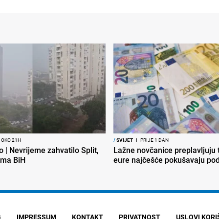
 OKO 21H
/
SVIJET
I
PRIJE 1 DAN
o | Nevrijeme zahvatilo Split,
Lažne novčanice preplavljuju t
ema BiH
eure najčešće pokušavaju podv
G
IMPRESSUM
KONTAKT
PRIVATNOST
USLOVI KOR