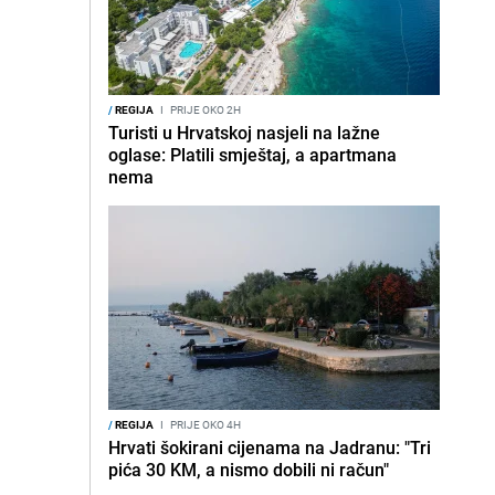
/
REGIJA
I
PRIJE OKO 2H
Turisti u Hrvatskoj nasjeli na lažne
oglase: Platili smještaj, a apartmana
nema
/
REGIJA
I
PRIJE OKO 4H
Hrvati šokirani cijenama na Jadranu: "Tri
pića 30 KM, a nismo dobili ni račun"