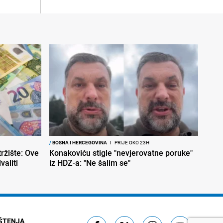
/
BOSNA I HERCEGOVINA
I
PRIJE OKO 23H
ržište: Ove
Konakoviću stigle "nevjerovatne poruke"
aliti
iz HDZ-a: "Ne šalim se"
IŠTENJA