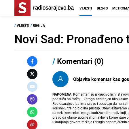
VIJESTI
BIZNIS
METROMA
/
VIJESTI
/
REGIJA
Novi Sad: Pronađeno ti
/
Komentari (0)
Objavite komentar kao gost i
NAPOMENA:
Komentari su isključivo lični stavov
podstiču na mržnju. Strogo zabranjen bilo kakav 
Radiosarajevo.ba ima pravo i obavezu da na zahtj
korisniku trajno blokira pristup. Obaviještavamo 
da neki komentari mogu sadržavati narativ koji j
pravo da obriše sporne ili prijavljene komentare 
uklanjanja govora mržnje i drugih neprimjerenih