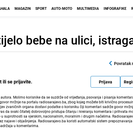
HALA
MAGAZIN
SPORT
AUTO-MOTO
MULTIMEDIA
INFOGRAFIKE
jelo bebe na ulici, istrag
Povratak 
li se prijavite.
Prijava
Regi
i autora. Molimo korisnike da se suzdrže od vrijeđanja, psovanja i pisanja komentara
govor mržnje na portalu radiosarajevo.ba, zbog kojeg možete biti krivično procesuir
ev zvaničnih organa dostavi podatke o korisniku čiji komentari sadrže govor mržnj
vas da svaki čitatelj dobrovoljno pristupa čitanju i kreiranju komentara i prihvata 
e u suprotnosti sa vjerskim, nacionalnim, moralnim i drugim načelima. Radiosaraje
bez najave i objašnjenja. Radiosarajevo.ba koristi automatski sistem prepoznavanja 
 sadržaja u komentarima.