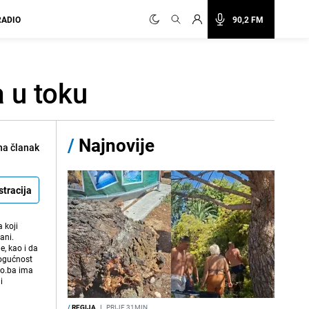
RADIO
90,2 FM
a u toku
/
Najnovije
na članak
stracija
 koji
ani.
e, kao i da
mogućnost
vo.ba ima
i
/
REGIJA
I
PRIJE 31MIN