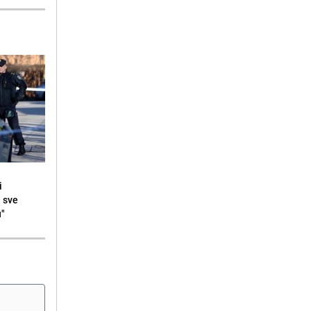
i
i sve
u"