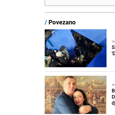
/
Povezano
16
S
'
16
B
D
d