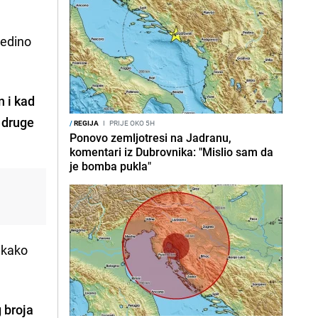
jedino
n i kad
a druge
/
REGIJA
I
PRIJE OKO 5H
Ponovo zemljotresi na Jadranu,
komentari iz Dubrovnika: "Mislio sam da
je bomba pukla"
, kako
 broja