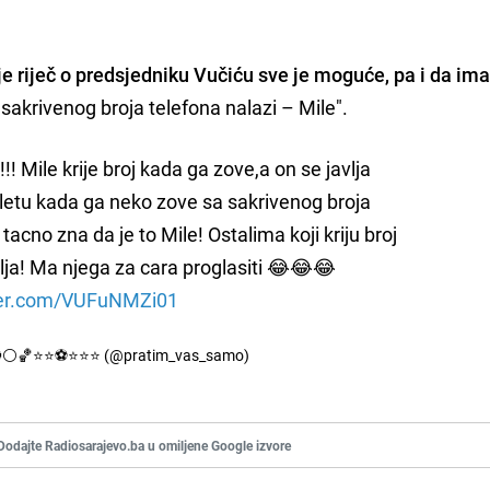
je riječ o predsjedniku Vučiću sve je moguće, pa i da ima
sakrivenog broja telefona nalazi – Mile".
! Mile krije broj kada ga zove,a on se javlja
etu kada ga neko zove sa sakrivenog broja
tacno zna da je to Mile! Ostalima koji kriju broj
vlja! Ma njega za cara proglasiti 😂😂😂
tter.com/VUFuNMZi01
🔴⚪🏀⭐⭐⚽️⭐⭐⭐ (@pratim_vas_samo)
Dodajte Radiosarajevo.ba u omiljene Google izvore