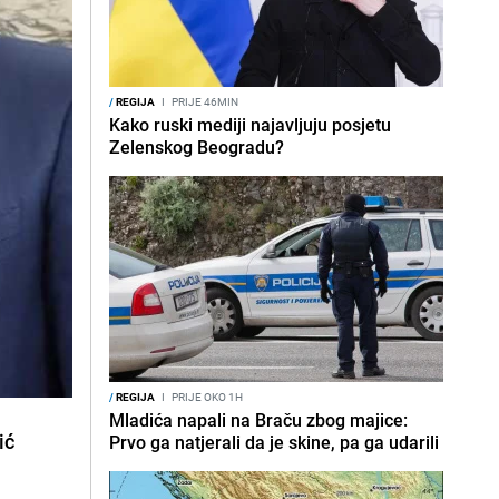
/
REGIJA
I
PRIJE 46MIN
Kako ruski mediji najavljuju posjetu
Zelenskog Beogradu?
/
REGIJA
I
PRIJE OKO 1H
Mladića napali na Braču zbog majice:
ić
Prvo ga natjerali da je skine, pa ga udarili