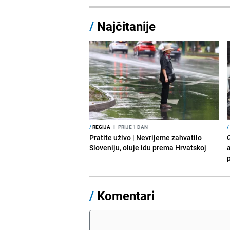
/
Najčitanije
/
REGIJA
I
PRIJE 1 DAN
/
Pratite uživo | Nevrijeme zahvatilo
Sloveniju, oluje idu prema Hrvatskoj
a
p
/
Komentari