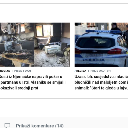
REGIJA
I
PRIJE 1 DAN
/
REGIJA
I
PRIJE OKO 19H
Gosti iz Njemačke napravili požar u
Užas u bh. susjedstvu, mladić
partmanu u Istri, vlasniku se smijali i
bludničili nad maloljetnicom 
okazivali srednji prst
snimali: "Stari te gleda u lajv
Prikaži komentare
(
14
)