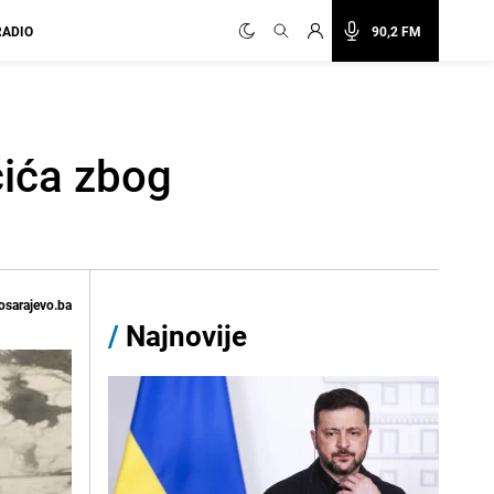
RADIO
90,2 FM
učića zbog
osarajevo.ba
/
Najnovije