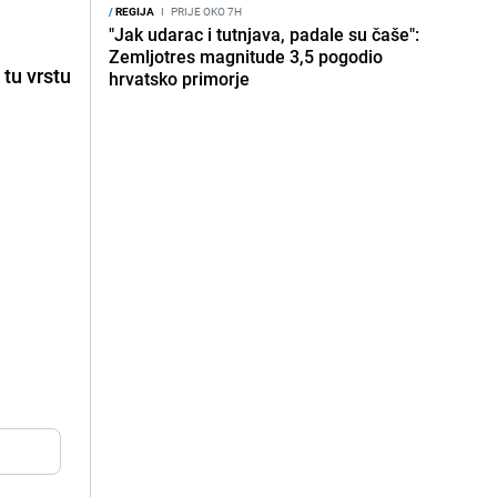
/
REGIJA
I
PRIJE OKO 7H
"Jak udarac i tutnjava, padale su čaše":
Zemljotres magnitude 3,5 pogodio
 tu vrstu
hrvatsko primorje