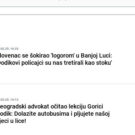
.02.25. 16:33
lovenac se šokirao 'logorom' u Banjoj Luci:
Dodikovi policajci su nas tretirali kao stoku'
.02.25. 14:13
eogradski advokat očitao lekciju Gorici
odik: Dolazite autobusima i pljujete našoj
jeci u lice!