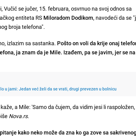
 Vučić se jučer, 15. februara, osvrnuo na svoj odnos sa
ačkog entiteta RS
Miloradom Dodikom
, navodeći da se "
og broja telefona".
no, izlazim sa sastanka.
Pošto on voli da krije onaj telefo
lefona, ja znam da je Mile. Izađem, pa se javim, jer se n
ilo u jami: Jedan već želi da se vrati, drugi prevezen u bolnicu
kaže, a Mile: 'Samo da čujem, da vidim jesi li raspoložen
 piše
Nova.rs
.
 pitanje kako neko može da zna ko ga zove sa sakrivenog