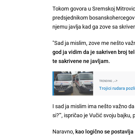
Tokom govora u Sremskoj Mitrovici,
predsjednikom bosanskohercegov
njemu javlja kad ga zove sa skriven
"Sad ja mislim, zove me nešto važ
god ja vidim da je sakriven broj te
te sakrivene ne javljam.
TRENDING
Trojici rudara pozl
I sad ja mislim ima nešto važno da 
si?'", ispričao je Vučić svoju bajku,
Naravno,
kao logično se postavlja