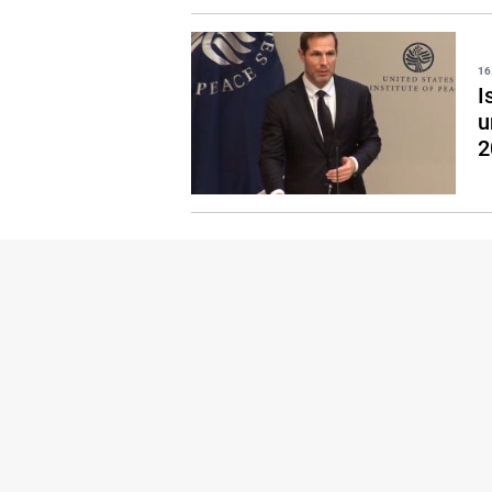
16
I
u
2