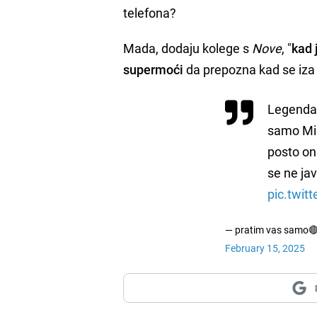
telefona?
Mada, dodaju kolege s
Nove
, "
kad 
supermoći
da prepozna kad se iza 
Legenda!!
samo Mil
posto on 
se ne ja
pic.twi
— pratim vas samo
February 15, 2025