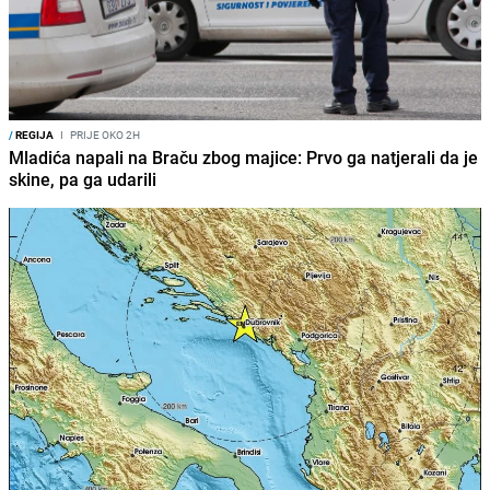
/
REGIJA
I
PRIJE OKO 2H
Mladića napali na Braču zbog majice: Prvo ga natjerali da je
skine, pa ga udarili