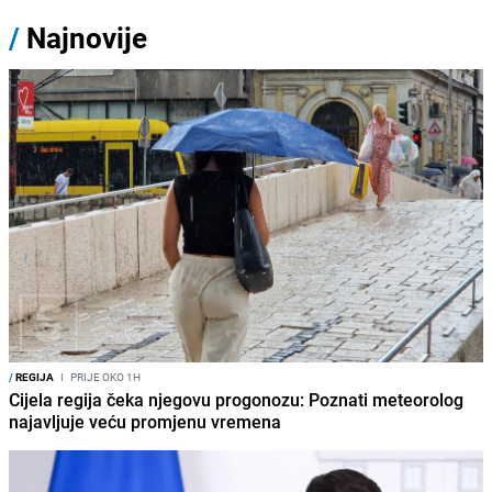
/
Najnovije
/
REGIJA
I
PRIJE OKO 1H
Cijela regija čeka njegovu progonozu: Poznati meteorolog
najavljuje veću promjenu vremena