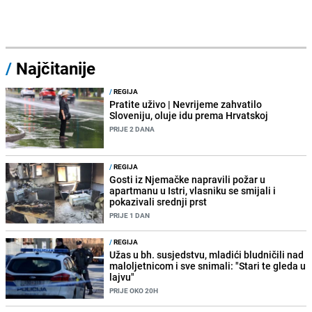
/
Najčitanije
/
REGIJA
Pratite uživo | Nevrijeme zahvatilo
Sloveniju, oluje idu prema Hrvatskoj
PRIJE 2 DANA
/
REGIJA
Gosti iz Njemačke napravili požar u
apartmanu u Istri, vlasniku se smijali i
pokazivali srednji prst
PRIJE 1 DAN
/
REGIJA
Užas u bh. susjedstvu, mladići bludničili nad
maloljetnicom i sve snimali: "Stari te gleda u
lajvu"
PRIJE OKO 20H