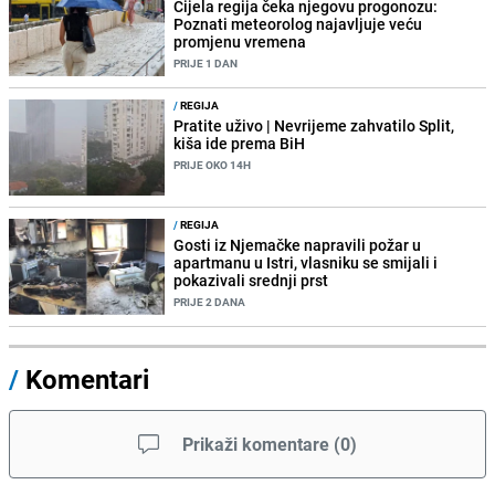
Cijela regija čeka njegovu progonozu:
Poznati meteorolog najavljuje veću
promjenu vremena
PRIJE 1 DAN
/
REGIJA
Pratite uživo | Nevrijeme zahvatilo Split,
kiša ide prema BiH
PRIJE OKO 14H
/
REGIJA
Gosti iz Njemačke napravili požar u
apartmanu u Istri, vlasniku se smijali i
pokazivali srednji prst
PRIJE 2 DANA
/
Komentari
Prikaži komentare
(
0
)