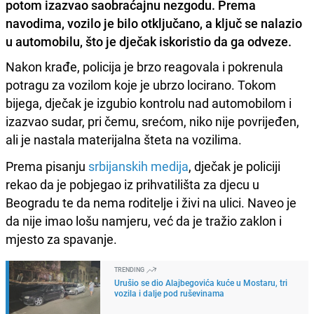
potom izazvao saobraćajnu nezgodu. Prema
navodima, vozilo je bilo otključano, a ključ se nalazio
u automobilu, što je dječak iskoristio da ga odveze.
Nakon krađe, policija je brzo reagovala i pokrenula
potragu za vozilom koje je ubrzo locirano. Tokom
bijega, dječak je izgubio kontrolu nad automobilom i
izazvao sudar, pri čemu, srećom, niko nije povrijeđen,
ali je nastala materijalna šteta na vozilima.
Prema pisanju
srbijanskih medija
, dječak je policiji
rekao da je pobjegao iz prihvatilišta za djecu u
Beogradu te da nema roditelje i živi na ulici. Naveo je
da nije imao lošu namjeru, već da je tražio zaklon i
mjesto za spavanje.
TRENDING
Urušio se dio Alajbegovića kuće u Mostaru, tri
vozila i dalje pod ruševinama