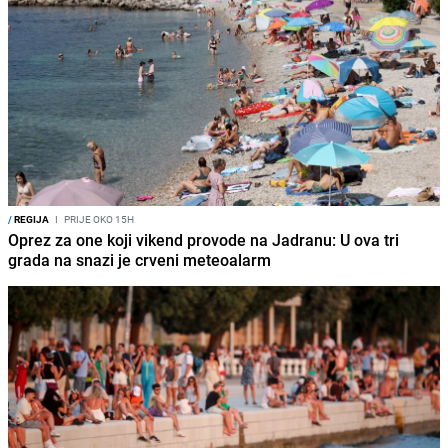
/
REGIJA
I
PRIJE OKO 15H
Oprez za one koji vikend provode na Jadranu: U ova tri
grada na snazi je crveni meteoalarm