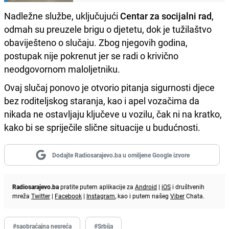
Nadležne službe, uključujući
Centar za socijalni rad
,
odmah su preuzele brigu o djetetu, dok je tužilaštvo
obaviješteno o slučaju. Zbog njegovih godina,
postupak nije pokrenut jer se radi o krivično
neodgovornom maloljetniku.
Ovaj slučaj ponovo je otvorio pitanja sigurnosti djece
bez roditeljskog staranja, kao i apel vozačima da
nikada ne ostavljaju ključeve u vozilu, čak ni na kratko,
kako bi se spriječile slične situacije u budućnosti.
Dodajte Radiosarajevo.ba u omiljene Google izvore
Radiosarajevo.ba
pratite putem aplikacije za
Android
|
iOS
i društvenih
mreža
Twitter
|
Facebook
|
Instagram
, kao i putem našeg
Viber
Chata.
#saobraćajna nesreća
#Srbija