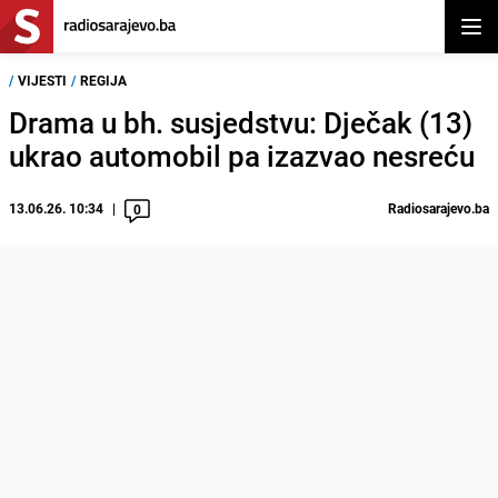
Otvor
/
VIJESTI
/
REGIJA
Drama u bh. susjedstvu: Dječak (13)
ukrao automobil pa izazvao nesreću
13.06.26. 10:34
Radiosarajevo.ba
0