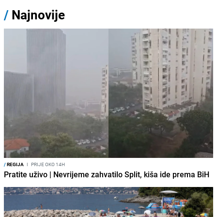
/
Najnovije
/
REGIJA
I
PRIJE OKO 14H
Pratite uživo | Nevrijeme zahvatilo Split, kiša ide prema BiH