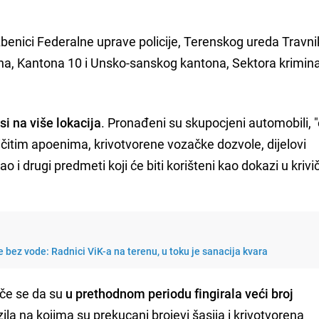
službenici Federalne uprave policije, Terenskog ureda Travni
a, Kantona 10 i Unsko-sanskog kantona, Sektora krimina
si na više lokacija
. Pronađeni su skupocjeni automobili, 
ličitim apoenima, krivotvorene vozačke dozvole, dijelovi
ao i drugi predmeti koji će biti korišteni kao dokazi u kri
e bez vode: Radnici ViK-a na terenu, u toku je sanacija kvara
iče se da su
u prethodnom periodu fingirala veći broj
ozila na kojima su prekucani brojevi šasija i krivotvorena