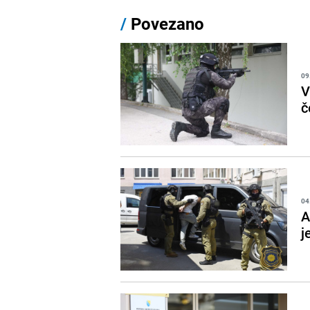
/
Povezano
09
V
č
04
A
j