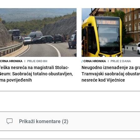
CRNA HRONIKA
I
PRIJE OKO 8H
/
CRNA HRONIKA
I
PRIJE 2 DANA
Teška nesreća na magistrali Stolac-
Neugodno iznenađenje za gr
Neum: Saobraćaj totalno obustavljen,
Tramvajski saobraćaj obusta
ima povrijeđenih
nesreće kod Vijećnice
Prikaži komentare
(
2
)