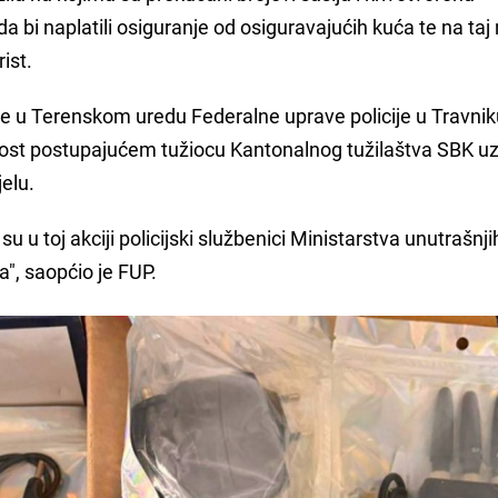
 bi naplatili osiguranje od osiguravajućih kuća te na taj
rist.
de u Terenskom uredu Federalne uprave policije u Travniku,
ost postupajućem tužiocu Kantonalnog tužilaštva SBK u
jelu.
 su u toj akciji policijski službenici Ministarstva unutrašnji
", saopćio je FUP.