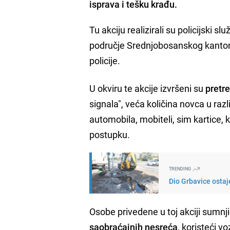
isprava i tešku krađu.
Tu akciju realizirali su policijski 
područje Srednjobosanskog kanton
policije.
U okviru te akcije izvršeni su
pretre
signala", veća količina novca u raz
automobila, mobiteli, sim kartice, k
postupku.
TRENDING
Dio Grbavice ostaj
Osobe privedene u toj akciji sumnj
saobraćajnih nesreća
, koristeći v