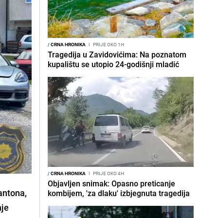
/
CRNA HRONIKA
I
PRIJE OKO 1H
Tragedija u Zavidovićima: Na poznatom
kupalištu se utopio 24-godišnji mladić
/
CRNA HRONIKA
I
PRIJE OKO 4H
Objavljen snimak: Opasno preticanje
antona,
kombijem, 'za dlaku' izbjegnuta tragedija
nje