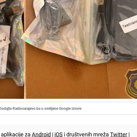
Dodajte Radiosarajevo.ba u omiljene Google izvore
aplikacije za
Android
|
iOS
i društvenih mreža
Twitter
|