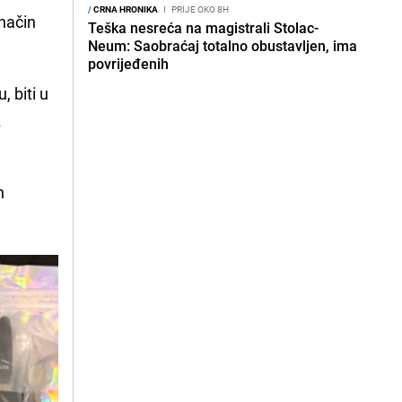
/
CRNA HRONIKA
I
PRIJE OKO 8H
 način
Teška nesreća na magistrali Stolac-
Neum: Saobraćaj totalno obustavljen, ima
povrijeđenih
 biti u
z
h