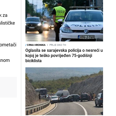
k za
lističke
"ometači
/
CRNA HRONIKA
I
PRIJE OKO 7H
Oglasila se sarajevska policija o nesreći u
kojoj je teško povrijeđen 75-godišnji
vičnom
biciklista