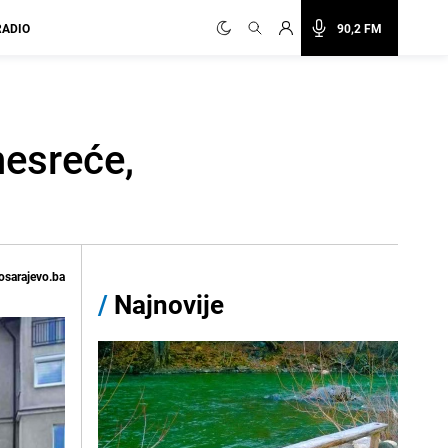
RADIO
90,2 FM
nesreće,
osarajevo.ba
/
Najnovije