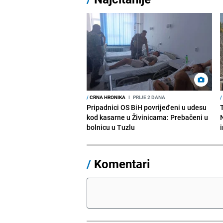
/
CRNA HRONIKA
I
PRIJE 2 DANA
/
Pripadnici OS BiH povrijeđeni u udesu
kod kasarne u Živinicama: Prebačeni u
bolnicu u Tuzlu
/
Komentari