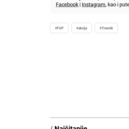
Facebook
|
Instagram
, kao i p
#FUP
#akcija
#Travnik
/
Najčitanije