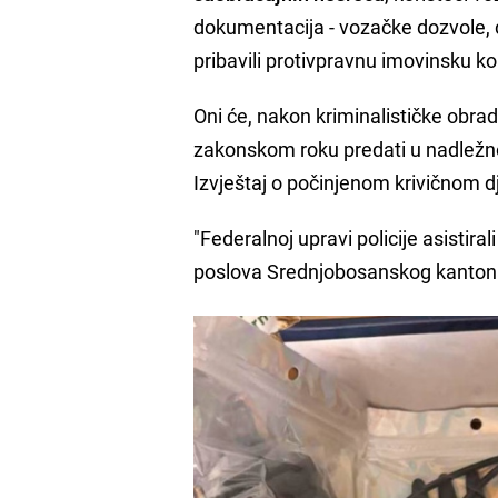
dokumentacija - vozačke dozvole, da
pribavili protivpravnu imovinsku ko
Oni će, nakon kriminalističke obra
zakonskom roku predati u nadležn
Izvještaj o počinjenom krivičnom d
"Federalnoj upravi policije asistirali
poslova Srednjobosanskog kantona