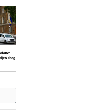
ađane:
vljen zbog