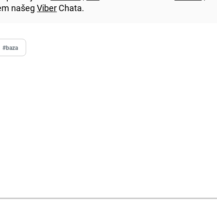
utem našeg
Viber
Chata.
#baza