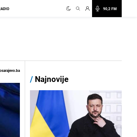
RADIO
90,2 FM
osarajevo.ba
/
Najnovije