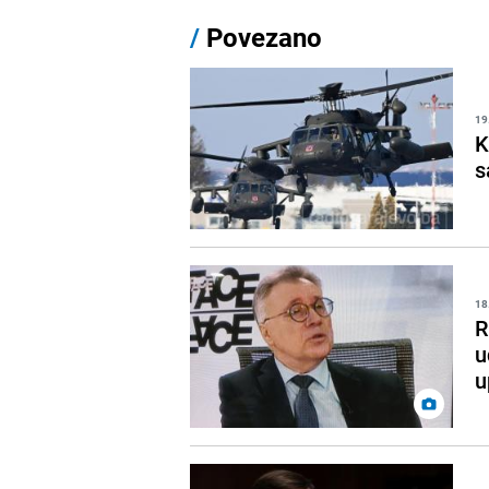
/
Povezano
19
K
s
18
R
u
u