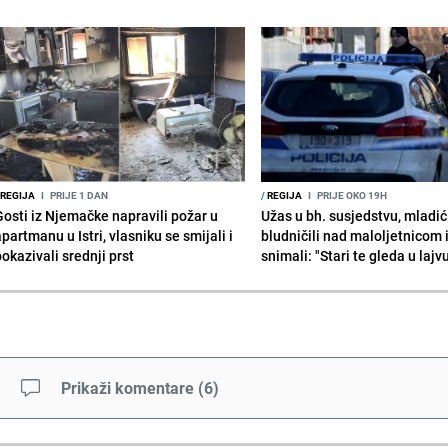
REGIJA
I
PRIJE 1 DAN
/
REGIJA
I
PRIJE OKO 19H
Gosti iz Njemačke napravili požar u
Užas u bh. susjedstvu, mladić
partmanu u Istri, vlasniku se smijali i
bludničili nad maloljetnicom 
okazivali srednji prst
snimali: "Stari te gleda u lajv
Prikaži komentare
(
6
)