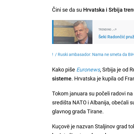
Čini se da su
Hrvatska i Srbija tre
TRENDING
Šeki Radončić pruži
! /
Ruski ambasador: Nama ne smeta da BiH 
Kako piše
Euronews
, Srbija je od R
sisteme
. Hrvatska je kupila od Fr
Tokom januara su počeli
radovi na
središta NATO i Albanija, obećali s
glavnog grada Tirane.
Kuçovë je nazvan Staljinov grad 