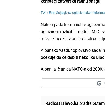
koristeći zatvorsku radnu snagu.
TW /
Emir Suljagić se oglasio nakon informac
Nakon pada komunističkog režima 1
uglavnom različitih modela MiG-ova
ruski i kineski avioni prestali su let
Albansko vazduhoplovstvo sada im
očekuje da će dobiti nekoliko Bla
Albanija, članica NATO-a od 2009. 
Radiosarajevo.ba
pratite putem 