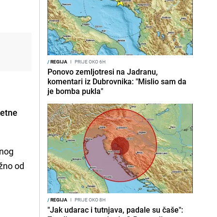
/
REGIJA
I
PRIJE OKO 6H
Ponovo zemljotresi na Jadranu,
komentari iz Dubrovnika: "Mislio sam da
je bomba pukla"
ketne
vnog
užno od
/
REGIJA
I
PRIJE OKO 8H
"Jak udarac i tutnjava, padale su čaše":