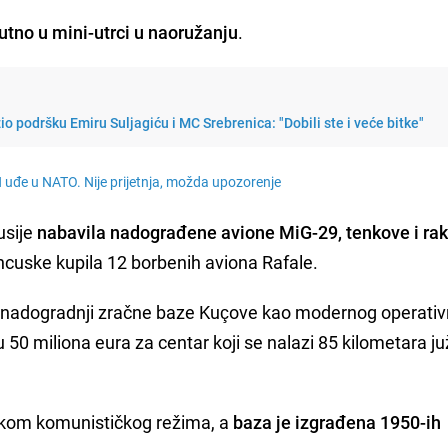
nutno u mini-utrci u naoružanju
.
o podršku Emiru Suljagiću i MC Srebrenica: "Dobili ste i veće bitke"
uđe u NATO. Nije prijetnja, možda upozorenje
usije
nabavila nadograđene avione MiG-29, tenkove i ra
ancuske kupila 12 borbenih aviona Rafale.
 nadogradnji zračne baze Kuçove kao modernog operati
u 50 miliona eura za centar koji se nalazi 85 kilometara j
tokom komunističkog režima, a
baza je izgrađena 1950-ih