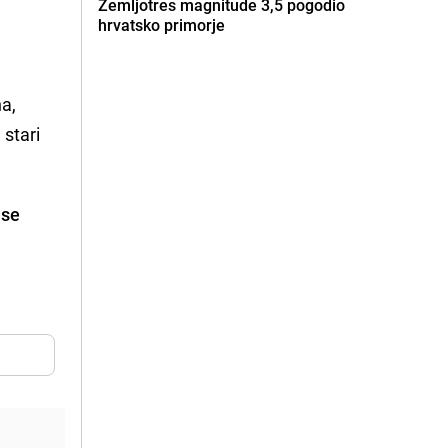
Zemljotres magnitude 3,5 pogodio
hrvatsko primorje
a,
 stari
 se