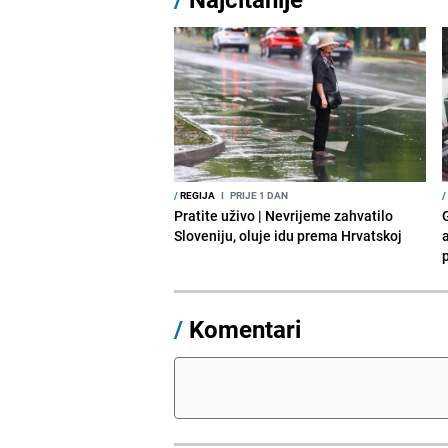
/
REGIJA
I
PRIJE 1 DAN
/
Pratite uživo | Nevrijeme zahvatilo
Sloveniju, oluje idu prema Hrvatskoj
a
p
/
Komentari