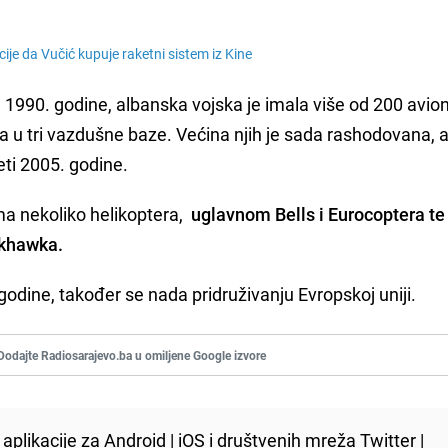
ije da Vučić kupuje raketni sistem iz Kine
990. godine, albanska vojska je imala više od 200 avion
 u tri vazdušne baze. Većina njih je sada rashodovana, a
jeti 2005. godine.
a nekoliko helikoptera,
uglavnom Bells i Eurocoptera te
ckhawka.
godine, također se nada pridruživanju Evropskoj uniji.
Dodajte Radiosarajevo.ba u omiljene Google izvore
aplikacije za
Android
|
iOS
i društvenih mreža
Twitter
|