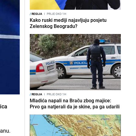
/
REGIJA
I
PRIJE OKO 1H
Kako ruski mediji najavljuju posjetu
Zelenskog Beogradu?
/
REGIJA
I
PRIJE OKO 1H
Mladića napali na Braču zbog majice:
nica
Prvo ga natjerali da je skine, pa ga udarili
kanu.