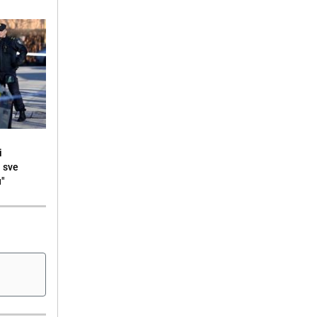
i
i sve
u"