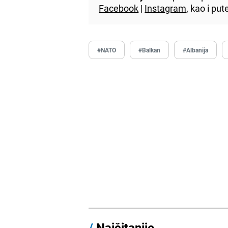
Facebook
|
Instagram
, kao i p
#NATO
#Balkan
#Albanija
/
Najčitanije