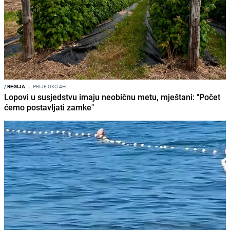
/
REGIJA
I
PRIJE OKO 4H
Lopovi u susjedstvu imaju neobičnu metu, mještani: "Počet
ćemo postavljati zamke"