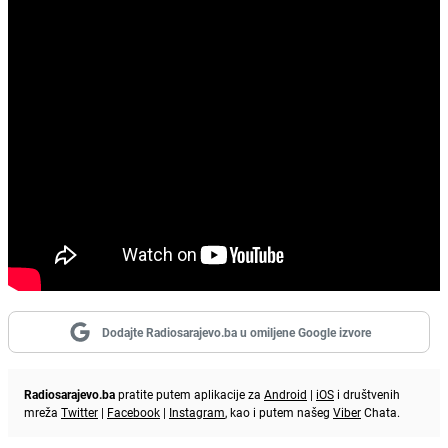
Dodajte Radiosarajevo.ba u omiljene Google izvore
Radiosarajevo.ba
pratite putem aplikacije za
Android
|
iOS
i društvenih
mreža
Twitter
|
Facebook
|
Instagram
, kao i putem našeg
Viber
Chata.