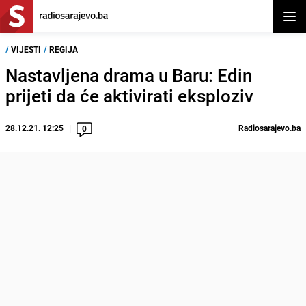
Otvor
/
VIJESTI
/
REGIJA
Nastavljena drama u Baru: Edin
prijeti da će aktivirati eksploziv
28.12.21. 12:25
Radiosarajevo.ba
0