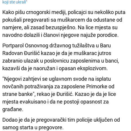
koji ste ukrali"
Kako pišu crnogorski mediji, policajci su nekoliko puta
pokušali pregovarati sa muškarcem da odustane od
namjere, ali zasad bezuspješno. Na lice mjesta su
navodno dolazili i članovi njegove najuže porodice.
Portparol Osnovnog državnog tužilaštva u Baru
Radovan Đurišić kazao je da je muškarac jutros
zabranio ulazak u poslovnicu zaposlenima u banci,
kazavši da je naoružan i opasan eksplozivom.
"Njegovi zahtjevi se uglavnom svode na isplatu
novčanih potraživanja za zaposlene Primorke od
strane banke", rekao je Đurišić. Kazao je da je lice
mjesta evakuisano i da ne postoji opasnost za
građane.
Dodao je da je pregovarački tim policije uključen od
samog starta u pregovore.