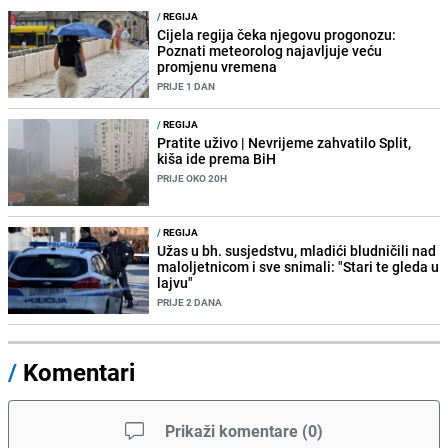
/
REGIJA
Cijela regija čeka njegovu progonozu:
Poznati meteorolog najavljuje veću
promjenu vremena
PRIJE 1 DAN
/
REGIJA
Pratite uživo | Nevrijeme zahvatilo Split,
kiša ide prema BiH
PRIJE OKO 20H
/
REGIJA
Užas u bh. susjedstvu, mladići bludničili nad
maloljetnicom i sve snimali: "Stari te gleda u
lajvu"
PRIJE 2 DANA
/
Komentari
Prikaži komentare
(
0
)