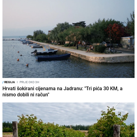
/
REGIJA
I
PRIJE OKO 3H
Hrvati šokirani cijenama na Jadranu: "Tri pića 30 KM, a
nismo dobili ni račun"