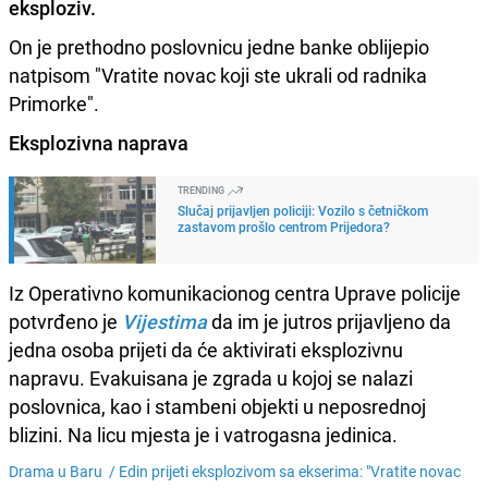
eksploziv.
On je prethodno poslovnicu jedne banke oblijepio
natpisom "Vratite novac koji ste ukrali od radnika
Primorke".
Eksplozivna naprava
TRENDING
Slučaj prijavljen policiji: Vozilo s četničkom
zastavom prošlo centrom Prijedora?
Iz Operativno komunikacionog centra Uprave policije
potvrđeno je
Vijestima
da im je jutros prijavljeno da
jedna osoba prijeti da će aktivirati eksplozivnu
napravu. Evakuisana je zgrada u kojoj se nalazi
poslovnica, kao i stambeni objekti u neposrednoj
blizini. Na licu mjesta je i vatrogasna jedinica.
Drama u Baru /
Edin prijeti eksplozivom sa ekserima: "Vratite novac