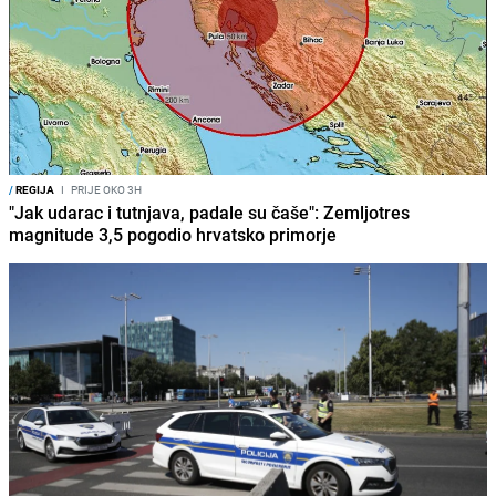
/
REGIJA
I
PRIJE OKO 3H
"Jak udarac i tutnjava, padale su čaše": Zemljotres
magnitude 3,5 pogodio hrvatsko primorje