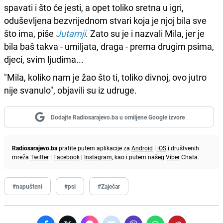
spavati i što će jesti, a opet toliko sretna u igri,
oduševljena bezvrijednom stvari koja je njoj bila sve
što ima, piše
Jutarnji
. Zato su je i nazvali Mila, jer je
bila baš takva - umiljata, draga - prema drugim psima,
djeci, svim ljudima...
"Mila, koliko nam je žao što ti, toliko divnoj, ovo jutro
nije svanulo", objavili su iz udruge.
Dodajte Radiosarajevo.ba u omiljene Google izvore
Radiosarajevo.ba
pratite putem aplikacije za
Android
|
iOS
i društvenih
mreža
Twitter
|
Facebook
|
Instagram
, kao i putem našeg
Viber
Chata.
#napušteni
#psi
#Zaječar