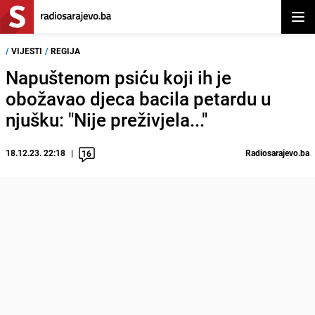
Otvor
/
VIJESTI
/
REGIJA
Napuštenom psiću koji ih je
obožavao djeca bacila petardu u
njušku: "Nije preživjela..."
18.12.23. 22:18
Radiosarajevo.ba
16