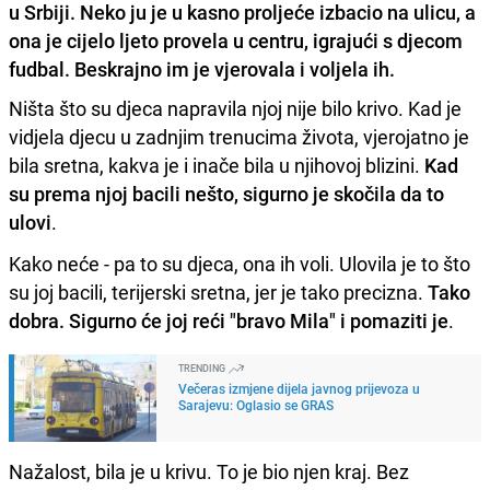
u Srbiji. Neko ju je u kasno proljeće izbacio na ulicu, a
ona je cijelo ljeto provela u centru, igrajući s djecom
fudbal. Beskrajno im je vjerovala i voljela ih.
Ništa što su djeca napravila njoj nije bilo krivo. Kad je
vidjela djecu u zadnjim trenucima života, vjerojatno je
bila sretna, kakva je i inače bila u njihovoj blizini.
Kad
su prema njoj bacili nešto, sigurno je skočila da to
ulovi
.
Kako neće - pa to su djeca, ona ih voli. Ulovila je to što
su joj bacili, terijerski sretna, jer je tako precizna.
Tako
dobra. Sigurno će joj reći "bravo Mila" i pomaziti je
.
TRENDING
Večeras izmjene dijela javnog prijevoza u
Sarajevu: Oglasio se GRAS
Nažalost, bila je u krivu. To je bio njen kraj. Bez