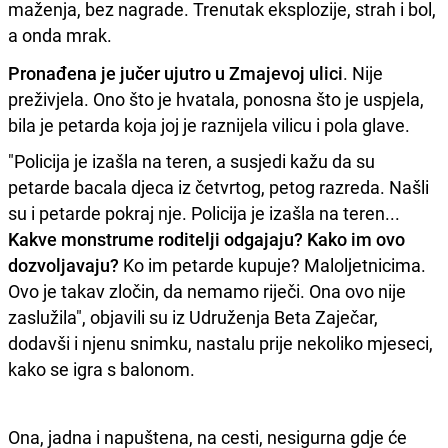
maženja, bez nagrade. Trenutak eksplozije, strah i bol,
a onda mrak.
Pronađena je jučer ujutro u Zmajevoj ulici
. Nije
preživjela. Ono što je hvatala, ponosna što je uspjela,
bila je petarda koja joj je raznijela vilicu i pola glave.
"Policija je izašla na teren, a susjedi kažu da su
petarde bacala djeca iz četvrtog, petog razreda. Našli
su i petarde pokraj nje. Policija je izašla na teren...
Kakve monstrume roditelji odgajaju? Kako im ovo
dozvoljavaju?
Ko im petarde kupuje? Maloljetnicima.
Ovo je takav zločin, da nemamo riječi. Ona ovo nije
zaslužila", objavili su iz Udruženja Beta Zaječar,
dodavši i njenu snimku, nastalu prije nekoliko mjeseci,
kako se igra s balonom.
Ona, jadna i napuštena, na cesti, nesigurna gdje će