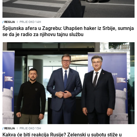
/
REGIJA
I
PRIJE OKO 14H
Špijunska afera u Zagrebu: Uhapšen haker iz Srbije, sumnja
se da je radio za njihovu tajnu službu
/
REGIJA
I
PRIJE OKO 15H
Kakva će biti reakcija Rusije? Zelenski u subotu stiže u