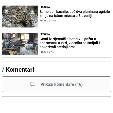
/
REGIJA
Samo dan kasnije: Još dva planinara ugrizle
zmije na istom mjestu u Sloveniji
PRIJE 2 DANA
/
REGIJA
Gosti iz Njemačke napravili požar u
apartmanu u Istri, vlasniku se smijali i
pokazivali srednji prst
PRIJE 1 DAN
/
Komentari
Prikaži komentare
(
16
)