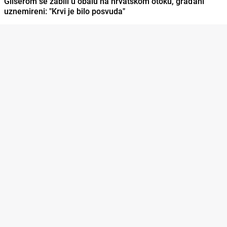
Gliserom se zabili u obalu na hrvatskom otoku, građani
uznemireni: "Krvi je bilo posvuda"