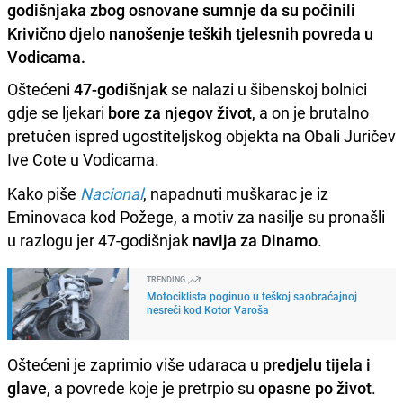
godišnjaka zbog osnovane sumnje da su počinili
Krivično djelo nanošenje teških tjelesnih povreda u
Vodicama.
Oštećeni
47-godišnjak
se nalazi u šibenskoj bolnici
gdje se ljekari
bore za njegov život
, a on je brutalno
pretučen ispred ugostiteljskog objekta na Obali Juričev
Ive Cote u Vodicama.
Kako piše
Nacional
, napadnuti muškarac je iz
Eminovaca kod Požege, a motiv za nasilje su pronašli
u razlogu jer 47-godišnjak
navija za Dinamo
.
TRENDING
Motociklista poginuo u teškoj saobraćajnoj
nesreći kod Kotor Varoša
Oštećeni je zaprimio više udaraca u
predjelu tijela i
glave
, a povrede koje je pretrpio su
opasne po život
.