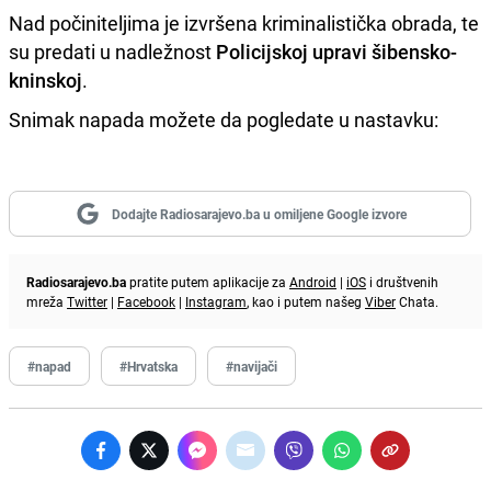
Nad počiniteljima je izvršena kriminalistička obrada, te
su predati u nadležnost
Policijskoj upravi šibensko-
kninskoj
.
Snimak napada možete da pogledate u nastavku:
Dodajte Radiosarajevo.ba u omiljene Google izvore
Radiosarajevo.ba
pratite putem aplikacije za
Android
|
iOS
i društvenih
mreža
Twitter
|
Facebook
|
Instagram
, kao i putem našeg
Viber
Chata.
#napad
#Hrvatska
#navijači