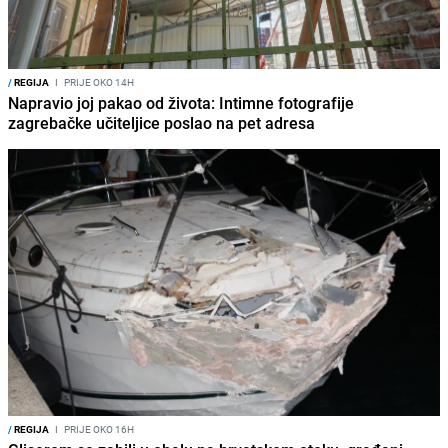
/
REGIJA
I
PRIJE OKO 14H
Napravio joj pakao od života: Intimne fotografije
zagrebačke učiteljice poslao na pet adresa
/
REGIJA
I
PRIJE OKO 16H