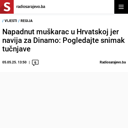
Otvor
/
VIJESTI
/
REGIJA
Napadnut muškarac u Hrvatskoj jer
navija za Dinamo: Pogledajte snimak
tučnjave
05.05.25. 13:50
Radiosarajevo.ba
6