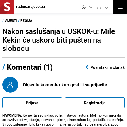
Otvor
/
VIJESTI
/
REGIJA
Nakon saslušanja u USKOK-u: Mile
Kekin će uskoro biti pušten na
slobodu
/
Komentari (1)
Povratak na članak
Objavite komentar kao gost ili se prijavite.
Prijava
Registracija
NAPOMENA:
Komentari su isključivo lični stavovi autora. Molimo korisnike da
se suzdrže od vrijeđanja, psovanja i pisanja komentara koji podstiču na mržnju.
Strogo zabranjen bilo kakav govor mržnje na portalu radiosarajevo.ba, zbog