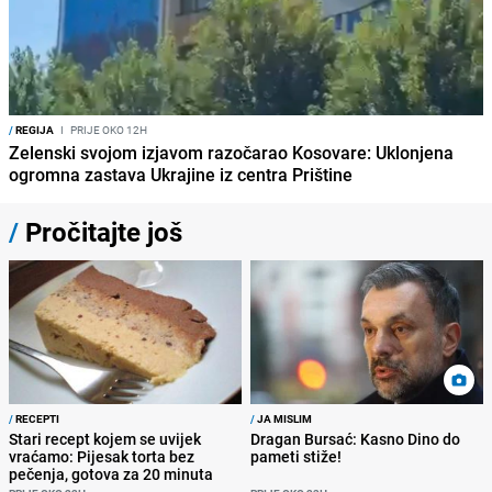
/
REGIJA
I
PRIJE OKO 12H
Zelenski svojom izjavom razočarao Kosovare: Uklonjena
ogromna zastava Ukrajine iz centra Prištine
/
Pročitajte još
/
RECEPTI
/
JA MISLIM
Stari recept kojem se uvijek
Dragan Bursać: Kasno Dino do
vraćamo: Pijesak torta bez
pameti stiže!
pečenja, gotova za 20 minuta