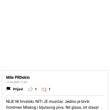
Mile PRDekin
11.04.2025. 21:53
Prijavi
1
1
NIJE NI hrvatski, NITI JE muzičar. Jedino je bivši
frontmen Mlakog i bljutavog piva. Nit glasa, nit stasa!