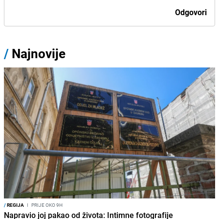
Odgovori
/
Najnovije
/
REGIJA
I
PRIJE OKO 9H
Napravio joj pakao od života: Intimne fotografije