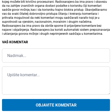
kojeg možete biti krivično procesuirani. Radiosarajevo.ba ima pravo i obavezu
da na zahtjev zvaničnih organa dostavi podatke o korisniku čiji komentari
sadrže govor mržnje, kao i da korisniku trajno blokira pristup. Obaviještavamo
vas da svaki čitatelj dobrovoljno pristupa čitanju i kreiranju komentara i
prihvata mogućnost da neki komentari mogu sadržavati narativ koji je u
suprotnosti sa vjerskim, nacionalnim, moralnim i drugim načelima.
Radiosarajevo.ba ima pravo da obriše sporne ili prijavljene komentare bez
najave i objašnjenja. Radiosarajevo.ba koristi automatski sistem prepoznavanja
i uklanjanja govora mržnje i drugih neprimjerenih sadržaja u komentarima.
VAŠ KOMENTAR
OBJAVITE KOMENTAR