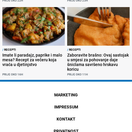
PRIJE OKO 22H
PRIJE OKO 23H
/
RECEPTI
/
RECEPTI
Imate li paradajz, paprike i malo
Zaboravite brašno: Ovaj sastojak
mesa? Recept za večeru koja
u smjesi za pohovanje daje
vraća u djetinjstvo
šniclama savršeno hrskavu
koricu
PRIJE OKO 16H
PRIJE OKO 11H
MARKETING
IMPRESSUM
KONTAKT
PRIVATNOST