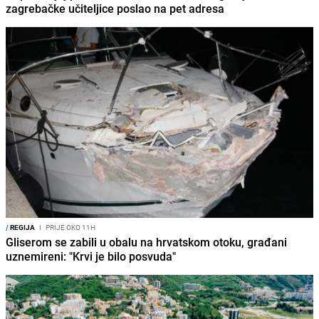
zagrebačke učiteljice poslao na pet adresa
/
REGIJA
I
PRIJE OKO 11H
Gliserom se zabili u obalu na hrvatskom otoku, građani
uznemireni: "Krvi je bilo posvuda"