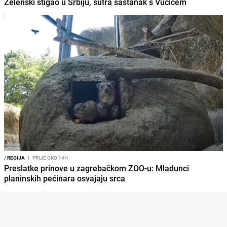
Zelenski stigao u Srbiju, sutra sastanak s Vučićem
/
REGIJA
I
PRIJE OKO 14H
Preslatke prinove u zagrebačkom ZOO-u: Mladunci
planinskih pećinara osvajaju srca