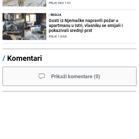
PRIJE OKO 17H
/
REGIJA
Gosti iz Njemačke napravili požar u
apartmanu u Istri, vlasniku se smijali i
pokazivali srednji prst
PRIJE 1 DAN
/
Komentari
Prikaži komentare
(
0
)