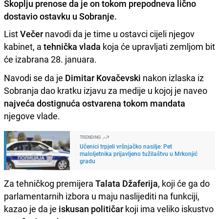
Skoplju prenose da je on tokom prepodneva lično
dostavio ostavku u Sobranje.
List
Večer
navodi da je time u ostavci cijeli njegov
kabinet, a
tehnička vlada
koja će upravljati zemljom bit
će izabrana 28. januara.
Navodi se da je
Dimitar Kovačevski
nakon izlaska iz
Sobranja dao kratku izjavu za medije u kojoj je naveo
najveća dostignuća ostvarena tokom mandata
njegove vlade.
TRENDING
Učenici trpjeli vršnjačko nasilje: Pet
maloljetnika prijavljeno tužilaštvu u Mrkonjić
gradu
Za tehničkog premijera
Talata Džaferija
, koji će ga do
parlamentarnih izbora u maju naslijediti na funkciji,
kazao je da je
iskusan političar
koji ima veliko iskustvo