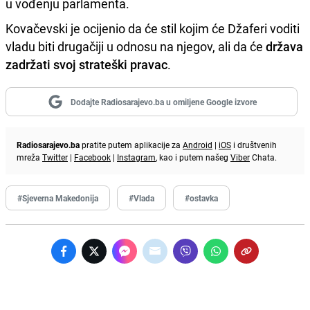
u vođenju parlamenta.
Kovačevski je ocijenio da će stil kojim će Džaferi voditi
vladu biti drugačiji u odnosu na njegov, ali da će
država
zadržati svoj strateški pravac
.
Dodajte Radiosarajevo.ba u omiljene Google izvore
Radiosarajevo.ba
pratite putem aplikacije za
Android
|
iOS
i društvenih
mreža
Twitter
|
Facebook
|
Instagram
, kao i putem našeg
Viber
Chata.
#Sjeverna Makedonija
#Vlada
#ostavka