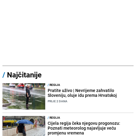
/
Najčitanije
/
REGIJA
Pratite uživo | Nevrijeme zahvatilo
Sloveniju, oluje idu prema Hrvatskoj
PRIJE 2 DANA
/
REGIJA
Cijela regija čeka njegovu progonozu:
Poznati meteorolog najavljuje veću
promjenu vremena