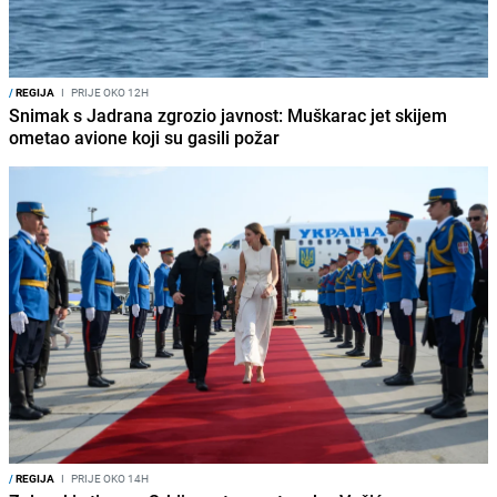
/
REGIJA
I
PRIJE OKO 12H
Snimak s Jadrana zgrozio javnost: Muškarac jet skijem
ometao avione koji su gasili požar
/
REGIJA
I
PRIJE OKO 14H