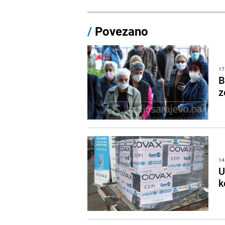
/
Povezano
17
B
z
14
U
k