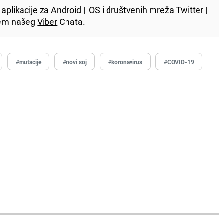
aplikacije za
Android
|
iOS
i društvenih mreža
Twitter
|
utem našeg
Viber
Chata.
#mutacije
#novi soj
#koronavirus
#COVID-19