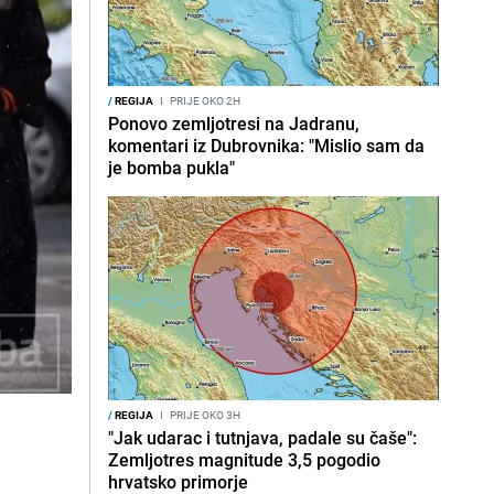
/
REGIJA
I
PRIJE OKO 2H
Ponovo zemljotresi na Jadranu,
komentari iz Dubrovnika: "Mislio sam da
je bomba pukla"
/
REGIJA
I
PRIJE OKO 3H
"Jak udarac i tutnjava, padale su čaše":
Zemljotres magnitude 3,5 pogodio
hrvatsko primorje