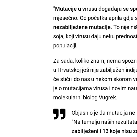
"
Mutacije u virusu događaju se s
mjesečno. Od početka aprila gdje s
nezabilježene mutacije
. To nije n
soja, koji virusu daju neku prednos
populaciji.
Za sada, koliko znam, nema spoznaj
u Hrvatskoj još nije zabilježen indij
će stići i do nas u nekom skorom v
je o mutacijama virusa i novim n
molekularni biolog Vugrek.
Objasnio je da mutacija ne 
"Na temelju naših rezultat
zabilježeni i 13 koje nisu 