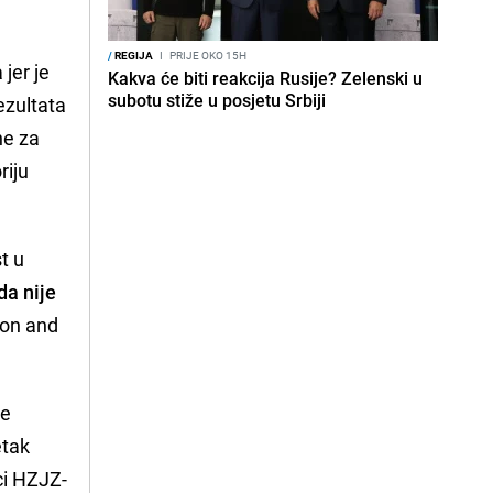
/
REGIJA
I
PRIJE OKO 15H
 jer je
Kakva će biti reakcija Rusije? Zelenski u
subotu stiže u posjetu Srbiji
ezultata
ne za
riju
st u
a nije
ion and
je
etak
ci HZJZ-