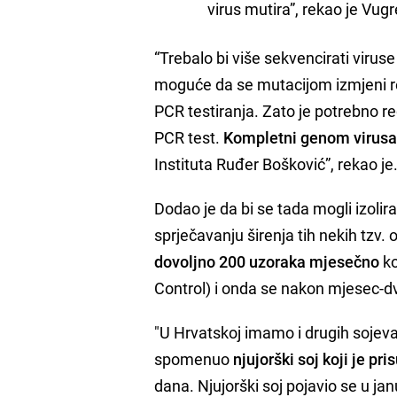
virus mutira”, rekao je Vugr
“Trebalo bi više sekvencirati viruse
moguće da se mutacijom izmjeni reg
PCR testiranja. Zato je potrebno r
PCR test.
Kompletni genom virusa 
Instituta Ruđer Bošković”, rekao je
Dodao je da bi se tada mogli izolira
sprječavanju širenja tih nekih tzv
dovoljno 200 uzoraka mjesečno
ko
Control) i onda se nakon mjesec-dva
"U Hrvatskoj imamo i drugih sojeva
spomenuo
njujorški soj koji je pr
dana. Njujorški soj pojavio se u ja