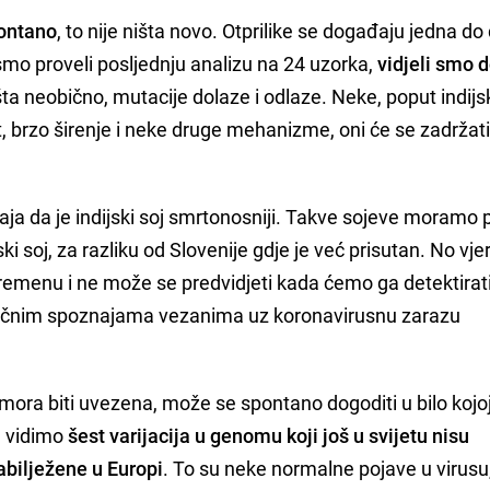
pontano
, to nije ništa novo. Otprilike se događaju jedna do 
mo proveli posljednju analizu na 24 uzorka,
vidjeli smo 
išta neobično, mutacije dolaze i odlaze. Neke, poput indij
t, brzo širenje i neke druge mehanizme, oni će se zadržati
a da je indijski soj smrtonosniji. Takve sojeve moramo pr
ski soj, za razliku od Slovenije gdje je već prisutan. No vje
remenu i ne može se predvidjeti kada ćemo ga detektirati
aučnim spoznajama vezanima uz koronavirusnu zarazu
mora biti uvezena, može se spontano dogoditi u bilo kojoj
a vidimo
šest varijacija u genomu koji još u svijetu nisu
zabilježene u Europi
. To su neke normalne pojave u virusu