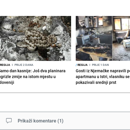
REGIJA
I
PRIJE 2 DANA
/
REGIJA
I
PRIJE 1 DAN
Samo dan kasnije: Još dva planinara
Gosti iz Njemačke napravili p
ugrizle zmije na istom mjestu u
apartmanu u Istri, vlasniku se 
Sloveniji
pokazivali srednji prst
Prikaži komentare
(
1
)