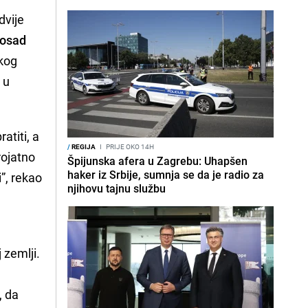
dvije
dosad
skog
 u
atiti, a
/
REGIJA
I
PRIJE OKO 14H
rojatno
Špijunska afera u Zagrebu: Uhapšen
haker iz Srbije, sumnja se da je radio za
”, rekao
njihovu tajnu službu
 zemlji.
, da