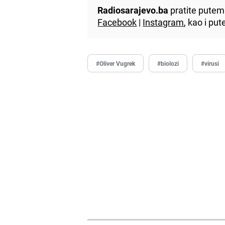
Radiosarajevo.ba
pratite putem 
Facebook
|
Instagram
, kao i p
#Oliver Vugrek
#biolozi
#virusi