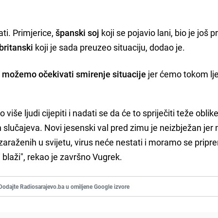
ti. Primjerice,
španski soj
koji se pojavio lani, bio je još p
 britanski
koji je sada preuzeo situaciju, dodao je.
 možemo očekivati smirenje situacije
jer ćemo tokom lj
to više ljudi cijepiti i nadati se da će to spriječiti teže oblik
 slučajeva. Novi jesenski val pred zimu je neizbježan jer
 je zaraženih u svijetu, virus neće nestati i moramo se pripr
i blaži", rekao je završno Vugrek.
Dodajte Radiosarajevo.ba u omiljene Google izvore