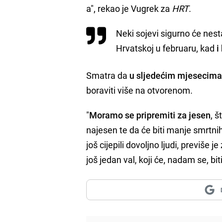
a", rekao je Vugrek za
HRT
.
Neki sojevi sigurno će nesta
Hrvatskoj u februaru, kad
i
Smatra da
u sljedećim mjesecima
boraviti više na otvorenom.
"
Moramo se pripremiti za jesen
, š
najesen te da će biti manje smrtnih
još cijepili dovoljno ljudi, previše
još jedan val, koji će, nadam se, bit