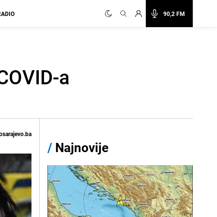
RADIO
90,2 FM
 COVID-a
osarajevo.ba
/
Najnovije