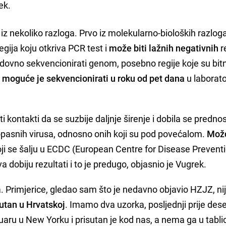
ek.
 iz nekoliko razloga. Prvo iz molekularno-bioloških razloga
ija koju otkriva PCR test i
može biti lažnih negativnih
r
edovno sekvencionirati genom, posebno regije koje su bit
moguće je sekvencionirati u roku od pet dana
u laborato
.
ti kontakti da se suzbije daljnje širenje i dobila se predno
. opasnih virusa, odnosno onih koji su pod povećalom.
Možd
ji se šalju u ECDC (European Centre for Disease Prevent
 dobiju rezultati i to je predugo, objasnio je Vugrek.
. Primjerice, gledao sam što je nedavno objavio HZJZ, ni
isutan u Hrvatskoj
. Imamo dva uzorka, posljednji prije des
nuaru u New Yorku i prisutan je kod nas, a nema ga u tabli