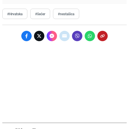
#Hrvatska
#šećer
#nestašica