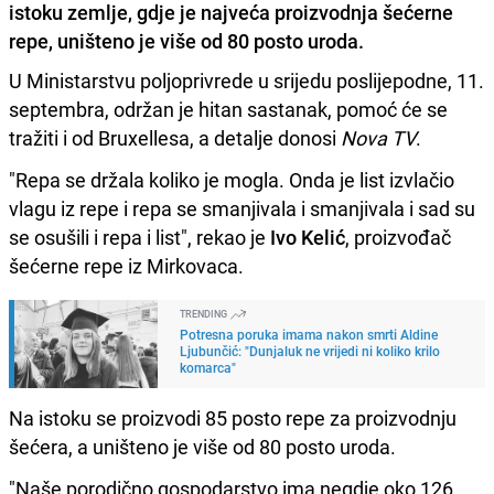
istoku zemlje, gdje je najveća proizvodnja šećerne
repe, uništeno je više od 80 posto uroda.
U Ministarstvu poljoprivrede u srijedu poslijepodne, 11.
septembra, održan je hitan sastanak, pomoć će se
tražiti i od Bruxellesa, a detalje donosi
Nova TV
.
"Repa se držala koliko je mogla. Onda je list izvlačio
vlagu iz repe i repa se smanjivala i smanjivala i sad su
se osušili i repa i list", rekao je
Ivo Kelić
, proizvođač
šećerne repe iz Mirkovaca.
TRENDING
Potresna poruka imama nakon smrti Aldine
Ljubunčić: "Dunjaluk ne vrijedi ni koliko krilo
komarca"
Na istoku se proizvodi 85 posto repe za proizvodnju
šećera, a uništeno je više od 80 posto uroda.
"Naše porodično gospodarstvo ima negdje oko 126