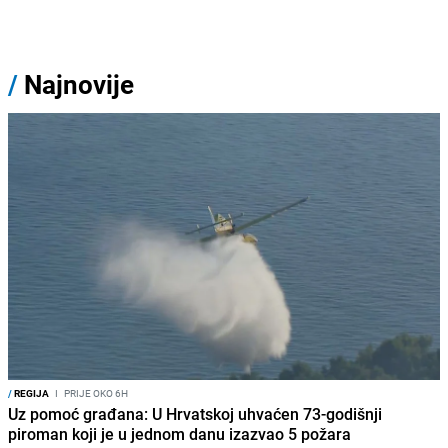
/
Najnovije
/
REGIJA
I
PRIJE OKO 6H
Uz pomoć građana: U Hrvatskoj uhvaćen 73-godišnji
piroman koji je u jednom danu izazvao 5 požara