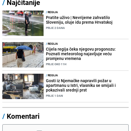
/
Najčitanije
/
REGIJA
Pratite uživo | Nevrijeme zahvatilo
Sloveniju, oluje idu prema Hrvatskoj
PRIJE 2 DANA
/
REGIJA
Cijela regija čeka njegovu progonozu:
Poznati meteorolog najavljuje veću
promjenu vremena
PRIJE OKO 11H
/
REGIJA
Gosti iz Njemačke napravili požar u
apartmanu u Istri, vlasniku se smijali i
pokazivali srednji prst
PRIJE 1 DAN
/
Komentari