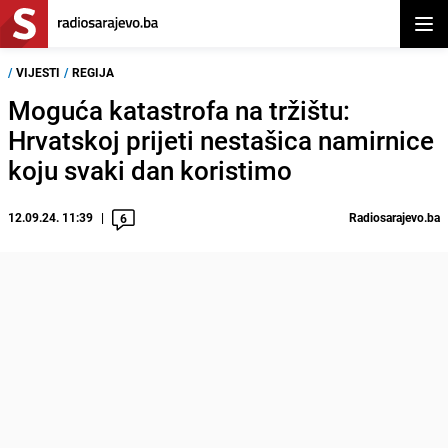
Otvor
/
VIJESTI
/
REGIJA
Moguća katastrofa na tržištu:
Hrvatskoj prijeti nestašica namirnice
koju svaki dan koristimo
12.09.24. 11:39
Radiosarajevo.ba
6