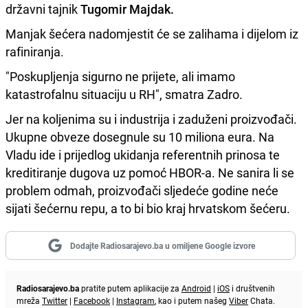
državni tajnik
Tugomir Majdak.
Manjak šećera nadomjestit će se zalihama i dijelom iz
rafiniranja.
"Poskupljenja sigurno ne prijete, ali imamo
katastrofalnu situaciju u RH", smatra Zadro.
Jer na koljenima su i industrija i zaduženi proizvođači.
Ukupne obveze dosegnule su 10 miliona eura. Na
Vladu ide i prijedlog ukidanja referentnih prinosa te
kreditiranje dugova uz pomoć HBOR-a. Ne sanira li se
problem odmah, proizvođači sljedeće godine neće
sijati šećernu repu, a to bi bio kraj hrvatskom šećeru.
Dodajte Radiosarajevo.ba u omiljene Google izvore
Radiosarajevo.ba
pratite putem aplikacije za
Android
|
iOS
i društvenih
mreža
Twitter
|
Facebook
|
Instagram
, kao i putem našeg
Viber
Chata.