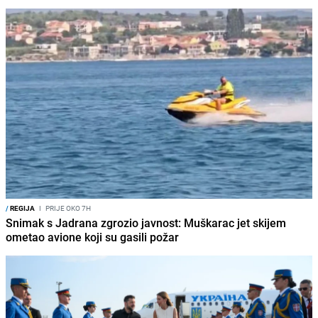
/
REGIJA
I
PRIJE OKO 7H
Snimak s Jadrana zgrozio javnost: Muškarac jet skijem
ometao avione koji su gasili požar