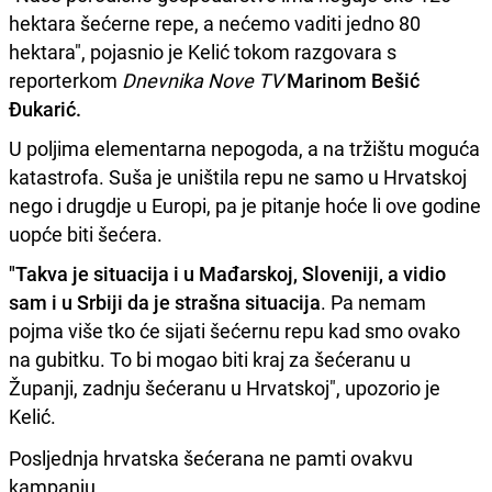
hektara šećerne repe, a nećemo vaditi jedno 80
hektara", pojasnio je Kelić tokom razgovara s
reporterkom
Dnevnika Nove TV
Marinom Bešić
Đukarić.
U poljima elementarna nepogoda, a na tržištu moguća
katastrofa. Suša je uništila repu ne samo u Hrvatskoj
nego i drugdje u Europi, pa je pitanje hoće li ove godine
uopće biti šećera.
"Takva je situacija i u Mađarskoj, Sloveniji, a vidio
sam i u Srbiji da je strašna situacija
. Pa nemam
pojma više tko će sijati šećernu repu kad smo ovako
na gubitku. To bi mogao biti kraj za šećeranu u
Županji, zadnju šećeranu u Hrvatskoj", upozorio je
Kelić.
Posljednja hrvatska šećerana ne pamti ovakvu
kampanju.