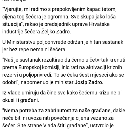
"Vjerujte, mi radimo s prepolovljenim kapacitetom,
cijena tog šećera je ogromna. Sve skupa jako loša
situacija", rekao je predsjednik uprave Hrvatske
industrije šećera Željko Zadro.
U Ministarstvu poljoprivrede održan je hitan sastanak
jer bez repe nema ni šećera.
"Naš je sastanak rezultirao da ćemo u četvrtak krenuti
prema Europskoj komisiji, inicirati na aktivaciji kriznih
rezervi u poljoprivredi. To se čeka šest mjeseci ako se
odobri", napomenuo je ministar
Josip Zadro.
Iz Vlade umiruju da čine sve kako šećernu krizu ne bi
okusili i građani.
"Nema potreba za zabrinutost za naše građane,
dakle
neće biti ni uvoza niti povećanja cijena vezano za
šećer. S te strane Vlada štiti građane", ustvrdio je