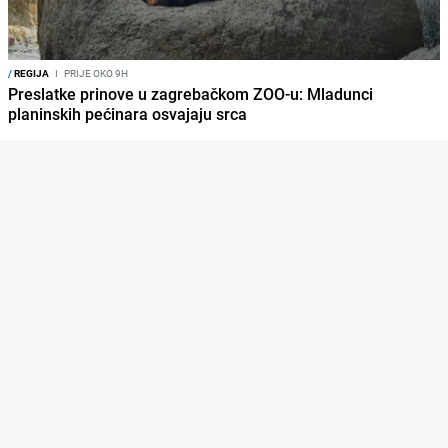
/
REGIJA
I
PRIJE OKO 9H
Preslatke prinove u zagrebačkom ZOO-u: Mladunci
planinskih pećinara osvajaju srca