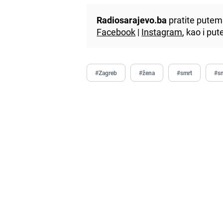
Radiosarajevo.ba
pratite putem 
Facebook
|
Instagram
, kao i p
#Zagreb
#žena
#smrt
#sm