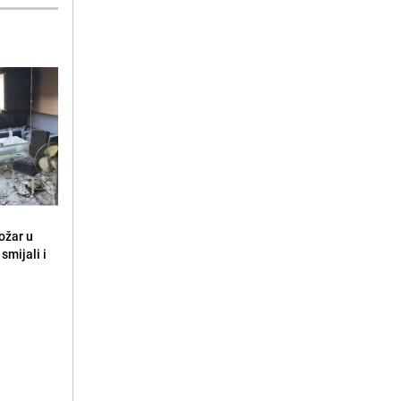
ožar u
smijali i