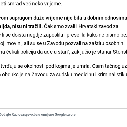
sjeti smrad već neko vrijeme.
vom suprugom duže vrijeme nije bila u dobrim odnosima
jda, nisu ni tražili.
Čak smo zvali i Hrvatski zavod za
e li se doista negdje zaposlila i preselila kako ne bismo b
tuđoj imovini, ali su se u Zavodu pozvali na zaštitu osobnih
a čekali policiju da uđe u stan”, zaključio je stanar Stons
. Utvrđuju se okolnosti pod kojima je umrla. Osim tačnog uz
n obdukcije na Zavodu za sudsku medicinu i kriminalistik
Dodajte Radiosarajevo.ba u omiljene Google izvore