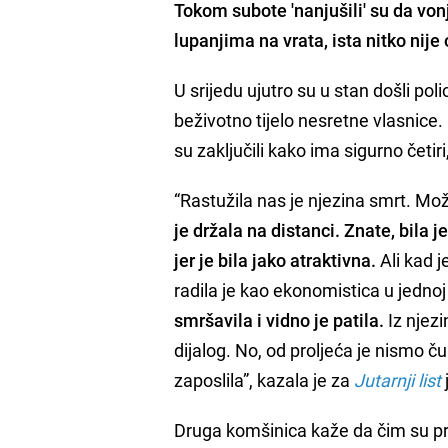
Tokom subote 'nanjušili' su da von
lupanjima na vrata, ista nitko nije
U srijedu ujutro su u stan došli polic
beživotno tijelo nesretne vlasnice.
su zaključili kako ima sigurno četir
“Rastužila nas je njezina smrt. Možda
je držala na distanci. Znate, bila 
jer je bila jako atraktivna.
Ali kad j
radila je kao ekonomistica u jednoj
smršavila i vidno je patila.
Iz njezi
dijalog. No, od proljeća je nismo čul
zaposlila”, kazala je za
Jutarnji list
Druga komšinica kaže da čim su primj