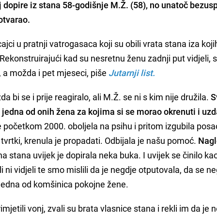
j dopire iz stana 58-godišnje M.Ž. (58), no unatoč bezu
 otvarao.
ajci u pratnji vatrogasaca koji su obili vrata stana iza kojih
 Rekonstruirajući kad su nesretnu ženu zadnji put vidjeli, 
i, a možda i pet mjeseci, piše
Jutarnji list.
 bi se i prije reagiralo, ali M.Ž. se ni s kim nije družila.
S
je jedna od onih žena za kojima si se morao okrenuti i uz
e početkom 2000. oboljela na psihu i pritom izgubila posa
 tvrtki, krenula je propadati. Odbijala je našu pomoć.
Nagl
na stana uvijek je dopirala neka buka. I uvijek se činilo ka
i ni vidjeli te smo mislili da je negdje otputovala, da se n
jedna od komšinica pokojne žene.
etili vonj, zvali su brata vlasnice stana i rekli im da je 