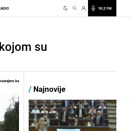
RADIO
90,2 FM
 kojom su
osarajevo.ba
/
Najnovije