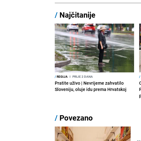
/
Najčitanije
/
REGIJA
I
PRIJE 2 DANA
/
Pratite uživo | Nevrijeme zahvatilo
Sloveniju, oluje idu prema Hrvatskoj
/
Povezano