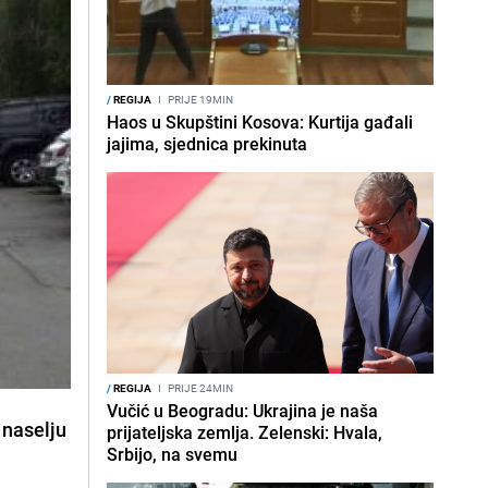
/
REGIJA
I
PRIJE 19MIN
Haos u Skupštini Kosova: Kurtija gađali
jajima, sjednica prekinuta
/
REGIJA
I
PRIJE 24MIN
Vučić u Beogradu: Ukrajina je naša
 naselju
prijateljska zemlja. Zelenski: Hvala,
Srbijo, na svemu