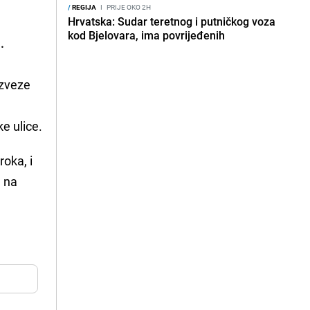
/
REGIJA
I
PRIJE OKO 2H
Hrvatska: Sudar teretnog i putničkog voza
kod Bjelovara, ima povrijeđenih
.
ezveze
ke ulice.
roka, i
u na