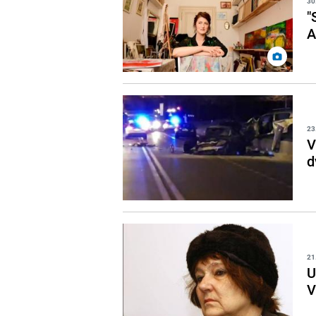
30
"
A
23
V
d
21
U
V