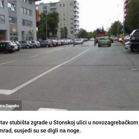
će u Zagrebu
ustav stubišta zgrade u Stonskoj ulici u novozagrebačkom
rad, susjedi su se digli na noge.