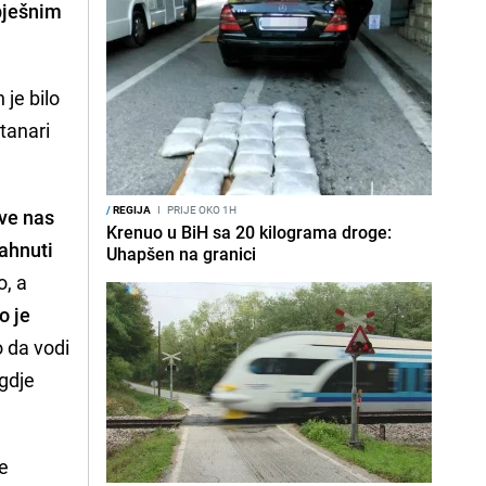
spješnim
 je bilo
stanari
/
REGIJA
I
PRIJE OKO 1H
ve nas
Krenuo u BiH sa 20 kilograma droge:
dahnuti
Uhapšen na granici
o, a
o je
o da vodi
egdje
ne