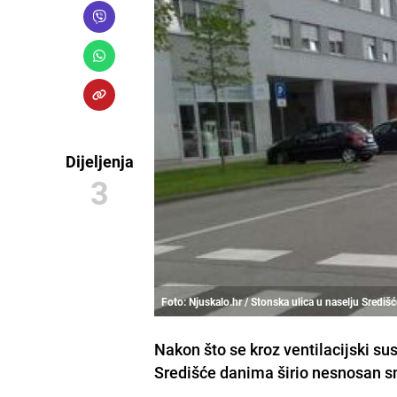
Dijeljenja
3
Foto: Njuskalo.hr / Stonska ulica u naselju Središ
Nakon što se kroz ventilacijski s
Središće danima širio nesnosan sm