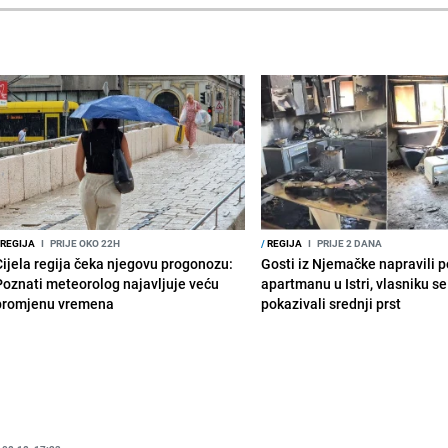
REGIJA
I
PRIJE OKO 22H
/
REGIJA
I
PRIJE 2 DANA
Cijela regija čeka njegovu progonozu:
Gosti iz Njemačke napravili p
Poznati meteorolog najavljuje veću
apartmanu u Istri, vlasniku se 
promjenu vremena
pokazivali srednji prst