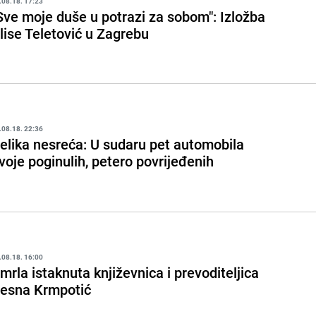
.08.18. 17:23
Sve moje duše u potrazi za sobom": Izložba
lise Teletović u Zagrebu
.08.18. 22:36
elika nesreća: U sudaru pet automobila
voje poginulih, petero povrijeđenih
.08.18. 16:00
mrla istaknuta književnica i prevoditeljica
esna Krmpotić