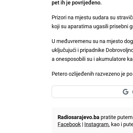
pet ih je povrijeđeno.
Prizori na mjestu sudara su stravičn
koji su aparatima ugasili prisebni
U međuvremenu su na mjesto događaj
uključujući i pripadnike Dobrovoljn
a onesposobili su i akumulatore kak
Petero ozlijeđenih razvezeno je p
Radiosarajevo.ba
pratite putem 
Facebook
|
Instagram
, kao i p