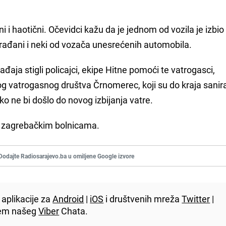
i i haotični. Očevidci kažu da je jednom od vozila je izbio
 građani i neki od vozača unesrećenih automobila.
a stigli policajci, ekipe Hitne pomoći te vatrogasci,
og vatrogasnog društva Črnomerec, koji su do kraja sanira
o ne bi došlo do novog izbijanja vatre.
o zagrebačkim bolnicama.
Dodajte Radiosarajevo.ba u omiljene Google izvore
aplikacije za
Android
|
iOS
i društvenih mreža
Twitter
|
utem našeg
Viber
Chata.