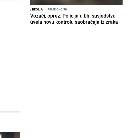
/
REGIJA
I
PRIJE OKO 5H
Vozači, oprez: Policija u bh. susjedstvu
uvela novu kontrolu saobraćaja iz zraka