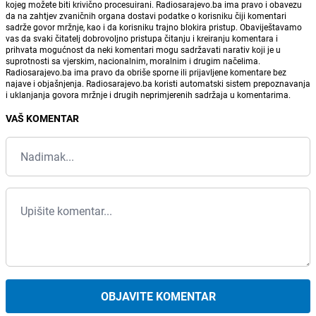
kojeg možete biti krivično procesuirani. Radiosarajevo.ba ima pravo i obavezu
da na zahtjev zvaničnih organa dostavi podatke o korisniku čiji komentari
sadrže govor mržnje, kao i da korisniku trajno blokira pristup. Obaviještavamo
vas da svaki čitatelj dobrovoljno pristupa čitanju i kreiranju komentara i
prihvata mogućnost da neki komentari mogu sadržavati narativ koji je u
suprotnosti sa vjerskim, nacionalnim, moralnim i drugim načelima.
Radiosarajevo.ba ima pravo da obriše sporne ili prijavljene komentare bez
najave i objašnjenja. Radiosarajevo.ba koristi automatski sistem prepoznavanja
i uklanjanja govora mržnje i drugih neprimjerenih sadržaja u komentarima.
VAŠ KOMENTAR
OBJAVITE KOMENTAR