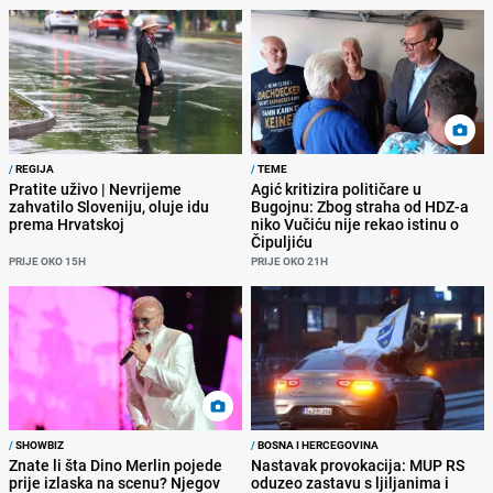
/
REGIJA
/
TEME
Pratite uživo | Nevrijeme
Agić kritizira političare u
zahvatilo Sloveniju, oluje idu
Bugojnu: Zbog straha od HDZ-a
prema Hrvatskoj
niko Vučiću nije rekao istinu o
Čipuljiću
PRIJE OKO 15H
PRIJE OKO 21H
/
SHOWBIZ
/
BOSNA I HERCEGOVINA
Znate li šta Dino Merlin pojede
Nastavak provokacija: MUP RS
prije izlaska na scenu? Njegov
oduzeo zastavu s ljiljanima i