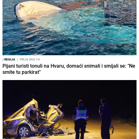
/
REGIJA
I
PRIJE OKO 1H
Pijani turisti tonuli na Hvaru, domaći snimali i smijali se: "Ne
smite tu parkirat"