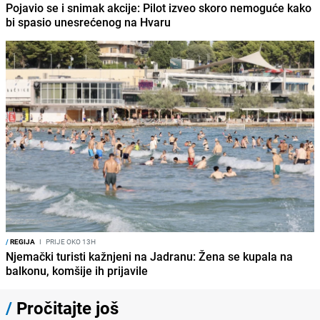
Pojavio se i snimak akcije: Pilot izveo skoro nemoguće kako
bi spasio unesrećenog na Hvaru
/
REGIJA
I
PRIJE OKO 13H
Njemački turisti kažnjeni na Jadranu: Žena se kupala na
balkonu, komšije ih prijavile
/
Pročitajte još