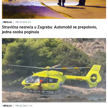
/
REGIJA
I
PRIJE OKO 2H
Stravična nesreća u Zagrebu: Automobil se prepolovio,
jedna osoba poginula
/
REGIJA
I
PRIJE OKO 11H