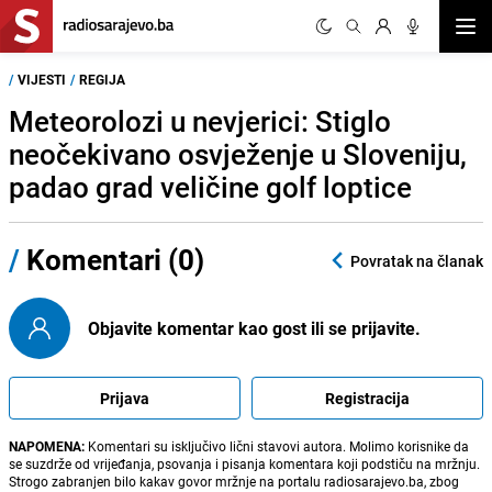
Otvor
/
VIJESTI
/
REGIJA
Meteorolozi u nevjerici: Stiglo
neočekivano osvježenje u Sloveniju,
padao grad veličine golf loptice
/
Komentari (0)
Povratak na članak
Objavite komentar kao gost ili se prijavite.
Prijava
Registracija
NAPOMENA:
Komentari su isključivo lični stavovi autora. Molimo korisnike da
se suzdrže od vrijeđanja, psovanja i pisanja komentara koji podstiču na mržnju.
Strogo zabranjen bilo kakav govor mržnje na portalu radiosarajevo.ba, zbog