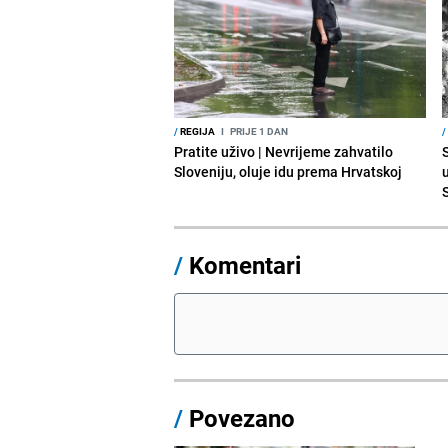
/
REGIJA
I
PRIJE 1 DAN
/
Pratite uživo | Nevrijeme zahvatilo
Sloveniju, oluje idu prema Hrvatskoj
/
Komentari
/
Povezano