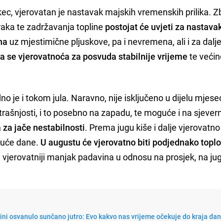
kec, vjerovatan je nastavak majskih vremenskih prilika. 
raka te zadržavanja topline
postojat će uvjeti za nastava
na
uz mjestimične pljuskove, pa i nevremena, ali i za dal
 se vjerovatnoća za posvuda stabilnije vrijeme
te većin
no je i tokom jula. Naravno, nije isključeno u dijelu mjes
trašnjosti, i to posebno na zapadu, te moguće i na sjeve
 za jače nestabilnosti
. Prema jugu kiše i dalje vjerovatno 
vruće dane.
U augustu će vjerovatno biti podjednako toplo 
e vjerovatniji manjak padavina u odnosu na prosjek, na ju
ini osvanulo sunčano jutro: Evo kakvo nas vrijeme očekuje do kraja da