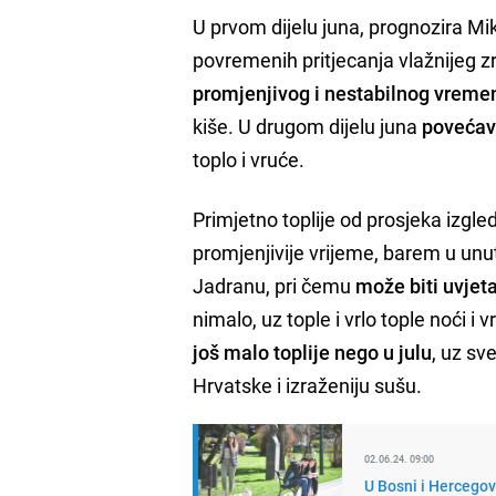
U prvom dijelu juna, prognozira Mi
povremenih pritjecanja vlažnijeg z
promjenjivog i nestabilnog vreme
kiše. U drugom dijelu juna
povećava
toplo i vruće.
Primjetno toplije od prosjeka izgled
promjenjivije vrijeme, barem u unu
Jadranu, pri čemu
može biti uvjeta
nimalo, uz tople i vrlo tople noći i 
još malo toplije nego u julu
, uz sv
Hrvatske i izraženiju sušu.
02.06.24. 09:00
U Bosni i Hercegov