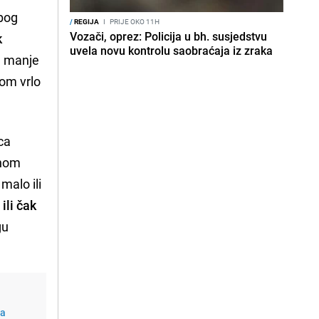
Zbog
/
REGIJA
I
PRIJE OKO 11H
Vozači, oprez: Policija u bh. susjedstvu
k
uvela novu kontrolu saobraćaja iz zraka
je manje
om vrlo
eca
rnom
malo ili
ili čak
gu
na