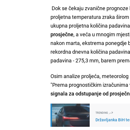
Dok se čekaju zvanične prognoze k
proljetna temperatura zraka širom 
ukupna proljetna količina padavina 
prosječne
, a veća u mnogim mjesti
nakon marta, ekstrema ponegdje bil
rekordna dnevna količina padavina
padavina - 275,3 mm, barem prema
Osim analize proljeća, meteorolog
"Prema prognostičkim izračunima v
signala za odstupanje od prosječ
TRENDING
Državljanka BiH te