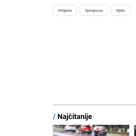
#vrijeme
#prognoza
#ljeto
/
Najčitanije