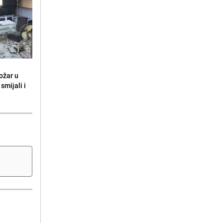
ožar u
smijali i