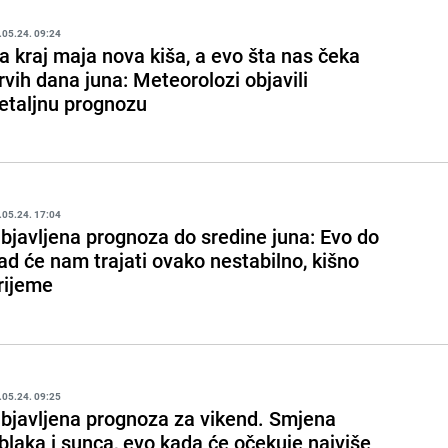
.05.24. 09:24
a kraj maja nova kiša, a evo šta nas čeka
rvih dana juna: Meteorolozi objavili
etaljnu prognozu
.05.24. 17:04
bjavljena prognoza do sredine juna: Evo do
ad će nam trajati ovako nestabilno, kišno
rijeme
.05.24. 09:25
bjavljena prognoza za vikend. Smjena
blaka i sunca, evo kada će očekuje najviše