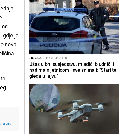
rednja
e
a od
 gdje je
amo nova
ličina
/
REGIJA
I
PRIJE OKO 11H
Užas u bh. susjedstvu, mladići bludničili
nad maloljetnicom i sve snimali: "Stari te
gleda u lajvu"
to.
jeg
 u zid