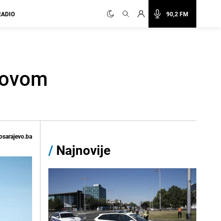
RADIO
90,2 FM
U ovom
osarajevo.ba
/
Najnovije