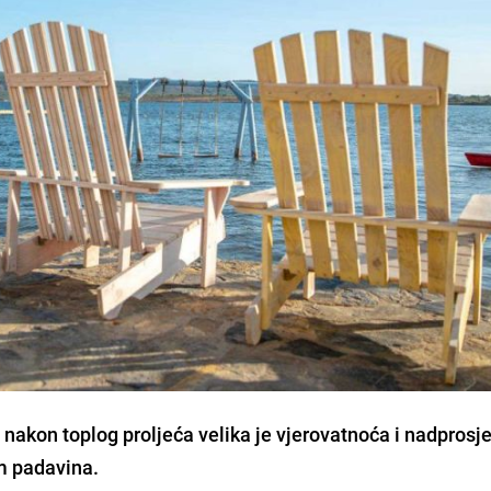
 nakon toplog proljeća velika je vjerovatnoća i nadprosj
om padavina.