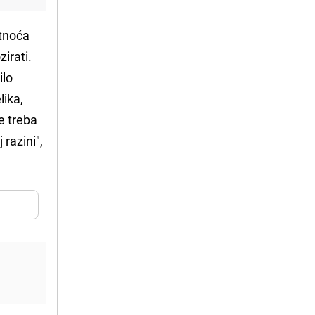
atnoća
irati.
ilo
lika,
je treba
razini",