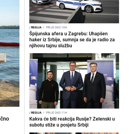
/
REGIJA
I
PRIJE OKO 10H
Špijunska afera u Zagrebu: Uhapšen
haker iz Srbije, sumnja se da je radio za
njihovu tajnu službu
/
REGIJA
I
PRIJE OKO 11H
ečno
Kakva će biti reakcija Rusije? Zelenski u
subotu stiže u posjetu Srbiji