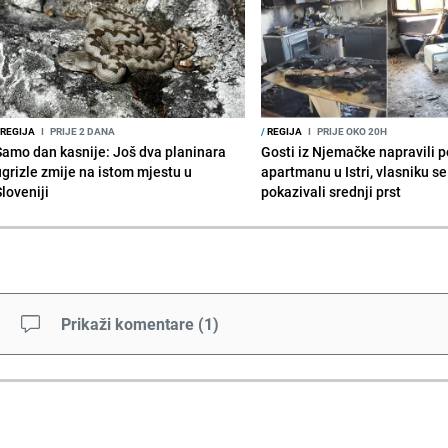
REGIJA
I
PRIJE 2 DANA
/
REGIJA
I
PRIJE OKO 20H
Samo dan kasnije: Još dva planinara
Gosti iz Njemačke napravili p
ugrizle zmije na istom mjestu u
apartmanu u Istri, vlasniku se 
Sloveniji
pokazivali srednji prst
Prikaži komentare
(
1
)