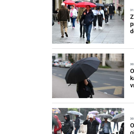
31
Z
p
d
30
O
k
v
30
O
o