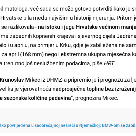
limatologa, već sada se može gotovo potvrditi kako je s
Hrvatske bila među najvišim u historiji mjerenja. Pritom j
se razlikovala -
na istoku i jugu Hrvatske većinom manj
ma zapadnih kopnenih krajeva i sjevernog dijela Jadrana,
o i u aprilu, na primjer u Krku, gdje je zabilježena ne s
 za april (168 mm) nego i ekstremna ukupna mjesečna ko
 trenutno još neslužbenim podacima, piše
HRT
.
Krunoslav Mikec
iz DHMZ-a pripremio je i prognozu za lje
elika je vjerovatnoća
nadprosječne topline bez izraženi
ne sezonske količine padavina
", prognozira Mikec.
ško povrijeđena u saobraćajnoj nesreći u Njemačkoj: BMW-om se zabila