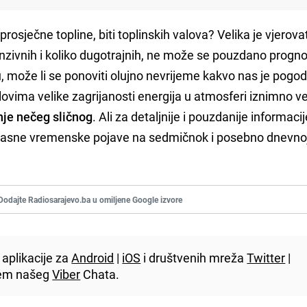
prosječne topline, biti toplinskih valova? Velika je vjerov
enzivnih i koliko dugotrajnih, ne može se pouzdano prognoz
, može li se ponoviti olujno nevrijeme kakvo nas je pogod
slovima velike zagrijanosti energija u atmosferi iznimno ve
nje nečeg sličnog
. Ali za detaljnije i pouzdanije informaci
opasne vremenske pojave na sedmičnok i posebno dnevnoj 
Dodajte Radiosarajevo.ba u omiljene Google izvore
aplikacije za
Android
|
iOS
i društvenih mreža
Twitter
|
utem našeg
Viber
Chata.