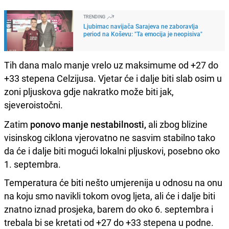
TRENDING
Ljubimac navijača Sarajeva ne zaboravlja
period na Koševu: "Ta emocija je neopisiva"
Tih dana malo manje vrelo uz maksimume od +27 do
+33 stepena Celzijusa. Vjetar će i dalje biti slab osim u
zoni pljuskova gdje nakratko može biti jak,
sjeveroistočni.
Zatim
ponovo manje nestabilnosti,
ali zbog blizine
visinskog ciklona vjerovatno ne sasvim stabilno tako
da će i dalje biti mogući lokalni pljuskovi, posebno oko
1. septembra.
Temperatura će biti nešto umjerenija u odnosu na onu
na koju smo navikli tokom ovog ljeta, ali će i dalje biti
znatno iznad prosjeka, barem do oko 6. septembra i
trebala bi se kretati od +27 do +33 stepena u podne.