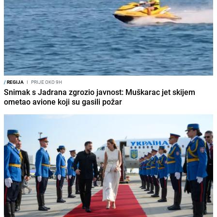
/
REGIJA
I
PRIJE OKO 9H
Snimak s Jadrana zgrozio javnost: Muškarac jet skijem
ometao avione koji su gasili požar