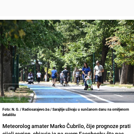
Foto: N. G. / Radiosarajevo.ba / Sarajlije uživaju u sunčanom danu na omiljenom
šetalištu
Meteorolog amater Marko Čubrilo, čije prognoze prati
cijeli region, objavio je na svom Facebooku šta nas