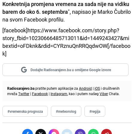
Konkretnija promjena vremena za sada nije na vidiku
barem do oko 6. septembra
", napisao je Marko Čubrilo
na svom Facebook profilu.
[facebook]https://www.facebook.com/story.php?
story_fbid=10230666485713011&id=1449243427&mi
bextid=oFDknk&rdid=CYRznuQnRRQqdwOW[/faceboo
k]
Dodajte Radiosarajevo.ba u omiljene Google izvore
Radiosarajevo.ba
pratite putem aplikacije za
Android
|
iOS
i društvenih
mreža
Twitter
|
Facebook
|
Instagram
, kao i putem našeg
Viber
Chata.
#vremenska prognoza
#meteorolog
#regija