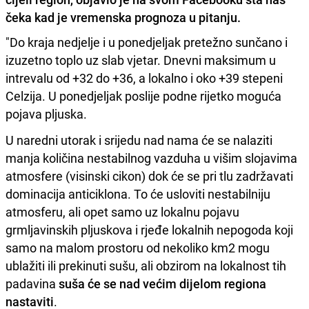
čeka kad je vremenska prognoza u pitanju.
"Do kraja nedjelje i u ponedjeljak pretežno sunčano i
izuzetno toplo uz slab vjetar. Dnevni maksimum u
intrevalu od +32 do +36, a lokalno i oko +39 stepeni
Celzija. U ponedjeljak poslije podne rijetko moguća
pojava pljuska.
U naredni utorak i srijedu nad nama će se nalaziti
manja količina nestabilnog vazduha u višim slojavima
atmosfere (visinski cikon) dok će se pri tlu zadržavati
dominacija anticiklona. To će usloviti nestabilniju
atmosferu, ali opet samo uz lokalnu pojavu
grmljavinskih pljuskova i rjeđe lokalnih nepogoda koji
samo na malom prostoru od nekoliko km2 mogu
ublažiti ili prekinuti sušu, ali obzirom na lokalnost tih
padavina
suša će se nad većim dijelom regiona
nastaviti
.