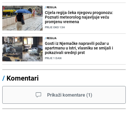
/
REGIJA
Cijela regija čeka njegovu progonozu:
Poznati meteorolog najavljuje veću
promjenu vremena
PRIJE OKO 13H
/
REGIJA
Gosti iz Njemačke napravili požar u
apartmanu u Istri, vlasniku se smijali i
pokazivali srednji prst
PRIJE 1 DAN
/
Komentari
Prikaži komentare
(
1
)