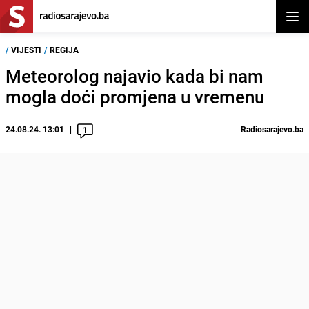
Otvor
/
VIJESTI
/
REGIJA
Meteorolog najavio kada bi nam
mogla doći promjena u vremenu
24.08.24. 13:01
Radiosarajevo.ba
1