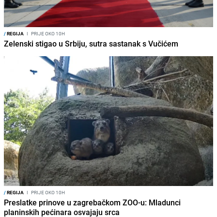
/
REGIJA
I
PRIJE OKO 10H
Zelenski stigao u Srbiju, sutra sastanak s Vučićem
/
REGIJA
I
PRIJE OKO 10H
Preslatke prinove u zagrebačkom ZOO-u: Mladunci
planinskih pećinara osvajaju srca