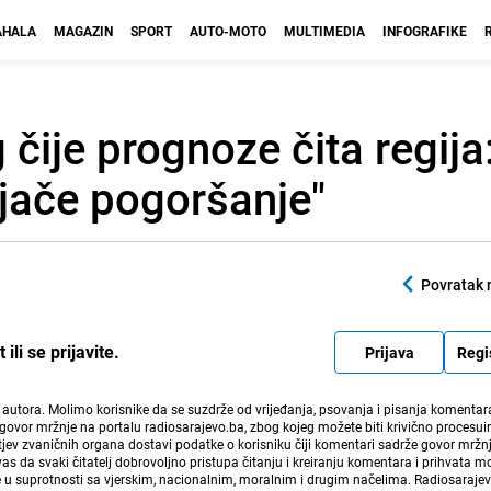
HALA
MAGAZIN
SPORT
AUTO-MOTO
MULTIMEDIA
INFOGRAFIKE
čije prognoze čita regija
 jače pogoršanje"
Povratak 
li se prijavite.
Prijava
Regi
i autora. Molimo korisnike da se suzdrže od vrijeđanja, psovanja i pisanja komentara
govor mržnje na portalu radiosarajevo.ba, zbog kojeg možete biti krivično procesuir
ev zvaničnih organa dostavi podatke o korisniku čiji komentari sadrže govor mržnj
vas da svaki čitatelj dobrovoljno pristupa čitanju i kreiranju komentara i prihvata 
e u suprotnosti sa vjerskim, nacionalnim, moralnim i drugim načelima. Radiosaraje