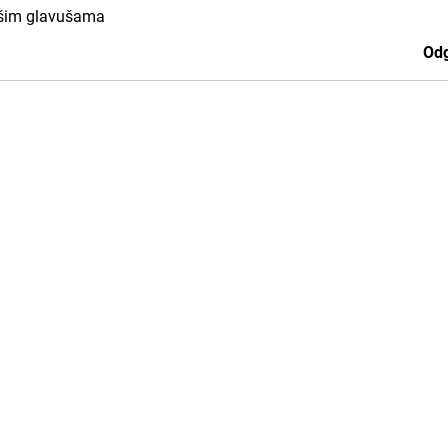
vašim glavušama
Odg