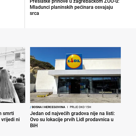
Preslatke prinove u zagrebačkom ZOO-u:
Mladunci planinskih pećinara osvajaju
srca
/
BOSNA I HERCEGOVINA
I
PRIJE OKO 15H
 smrti
Jedan od najvećih gradova nije na listi:
vrijedi ni
Ovo su lokacije prvih Lidl prodavnica u
BiH