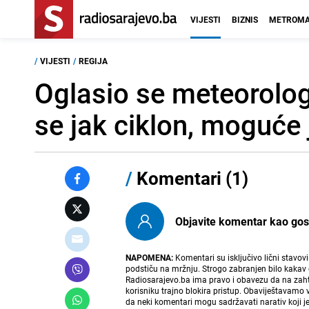
VIJESTI
BIZNIS
METROMA
/
VIJESTI
/
REGIJA
Oglasio se meteorolog 
se jak ciklon, moguće
/
Komentari (1)
Objavite komentar kao gost i
NAPOMENA:
Komentari su isključivo lični stavov
podstiču na mržnju. Strogo zabranjen bilo kakav 
Radiosarajevo.ba ima pravo i obavezu da na zahtj
korisniku trajno blokira pristup. Obaviještavamo 
da neki komentari mogu sadržavati narativ koji j