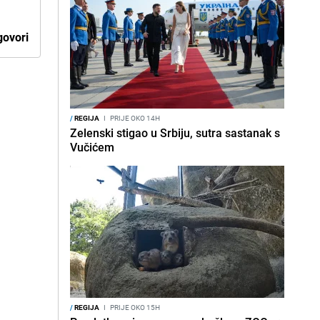
ovori
/
REGIJA
I
PRIJE OKO 14H
Zelenski stigao u Srbiju, sutra sastanak s
Vučićem
/
REGIJA
I
PRIJE OKO 15H