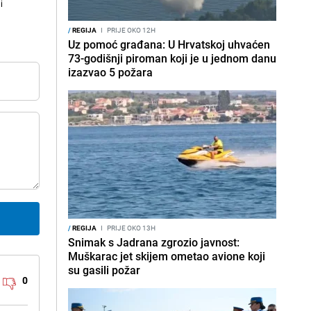
i
/
REGIJA
I
PRIJE OKO 12H
Uz pomoć građana: U Hrvatskoj uhvaćen
73-godišnji piroman koji je u jednom danu
izazvao 5 požara
/
REGIJA
I
PRIJE OKO 13H
Snimak s Jadrana zgrozio javnost:
Muškarac jet skijem ometao avione koji
su gasili požar
0