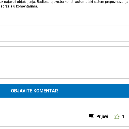
bez najave i objašnjenja. Radiosarajevo.ba koristi automatski sistem prepoznavanja 
 sadržaja u komentarima.
OBJAVITE KOMENTAR
Prijavi
1