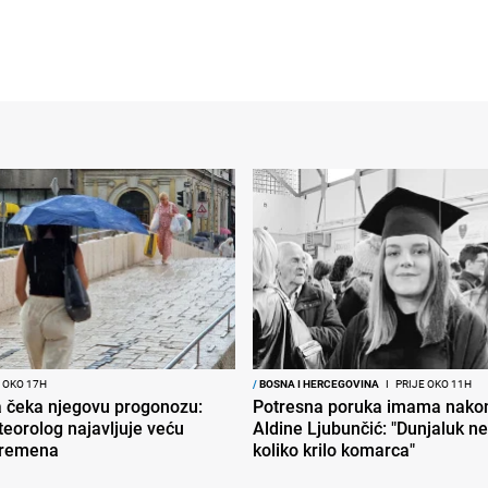
 OKO 17H
/
BOSNA I HERCEGOVINA
I
PRIJE OKO 11H
ja čeka njegovu progonozu:
Potresna poruka imama nakon
eorolog najavljuje veću
Aldine Ljubunčić: "Dunjaluk ne 
vremena
koliko krilo komarca"