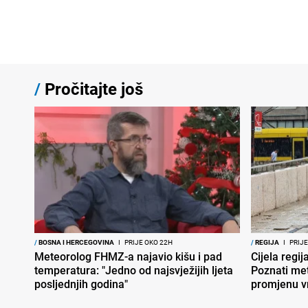
/
Pročitajte još
/
BOSNA I HERCEGOVINA
I
PRIJE OKO 22H
/
REGIJA
I
PRIJE
Meteorolog FHMZ-a najavio kišu i pad
Cijela regi
temperatura: "Jedno od najsvježijih ljeta
Poznati met
posljednjih godina"
promjenu 