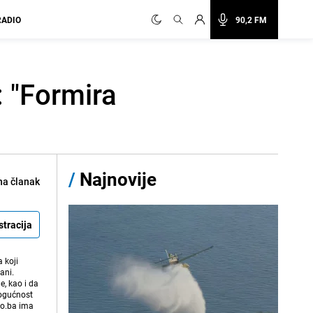
RADIO
90,2 FM
: "Formira
/
Najnovije
na članak
stracija
 koji
ani.
e, kao i da
mogućnost
vo.ba ima